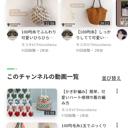
01:08 編み始め
08:30 色を変えます
15:27 ふちを編みます
21:58
29:12
18:30 糸始末
100均糸でふんわり
【100均糸】しっか
20:15 完成しました
可愛いひらひら模
りしてて可愛い模
様の巾着ポーチの
様編みバッグの編
モコタロウmocotarou
モコタロウmocotarou
編み方。かぎ針編
み方。かぎ針編み
・
・
95回視聴
2年前
99回視聴
2年前
[レシピ]
み
・作り目：くさり編み48目で始めます。
・1段：くさり編み5目して、6目めのくさり編
このチャンネルの動画一覧
並び替え
みの目から。長編み3目、くさり編み、1目飛ば
して長編み3目・・・を繰り返して編みます。
【かぎ針編み】簡単、可
愛いハート模様巾着の編
・2段：くさり編み3、長編み2目（最初の立ち
み方
上がりを1目として数えています）、後は穴の
モコタロウmocotarou
中に長編み3目、くさり編みの繰り返し。角は
21:58
・
97回視聴
1年前
くさり編み3目で作っています。最後は中長編
みで繋げています。
100均毛糸1玉でぷっくり