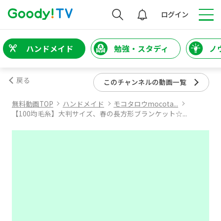
検索
ログイン
ハンドメイド
勉強・スタディ
ノ
戻る
このチャンネルの動画一覧
無料動画TOP
ハンドメイド
モコタロウmocota...
【100均毛糸】大判サイズ、春の長方形ブランケット☆...