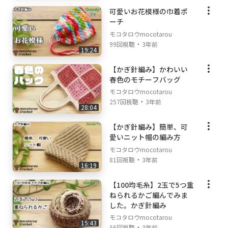
可愛いお花模様の巾着ポ
ーチ
モコタロウmocotarou
・
99回視聴
3年前
19:24
【かぎ針編み】かわいい
春色のモチーフバッグ
モコタロウmocotarou
・
257回視聴
3年前
28:04
【かぎ針編み】簡単、可
愛いニット帽の編み方
モコタロウmocotarou
・
81回視聴
3年前
16:19
【100均毛糸】2玉で5つ重
ねられるかご編んでみま
した。かぎ針編み
モコタロウmocotarou
15:43
・
56回視聴
3年前