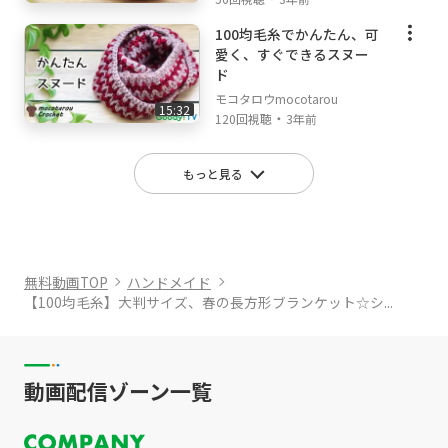
100均毛糸でかんたん、可
愛く、すぐできるスヌー
ド
モコタロウmocotarou
15:32
・
120回視聴
3年前
もっと見る
無料動画TOP
ハンドメイド
【100均毛糸】大判サイズ、春の長方形ブランケット☆シ...
動画配信ゾーン一覧