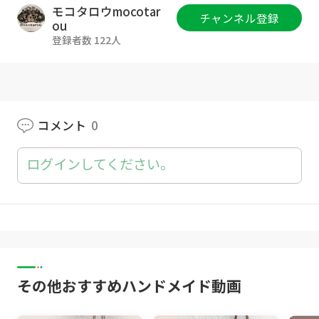
[使用した毛糸]
モコタロウmocotar
チャンネル登録
ou
DAISO：ミックスケーク
登録者数 122人
カラー：ベージュ、ペールピンク
アクリル100％
80g、約124m
各色2玉
コメント
0
[使用したかぎ針]
ログインしてください。
10号（6㎜）
-------------------------------------
その他おすすめハンドメイド動画
[チャプター]
00:00 毛糸の説明