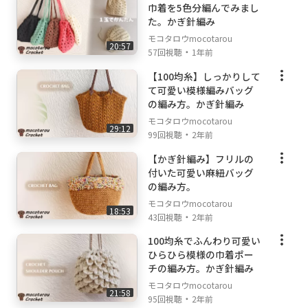
・3段以降：色を交互に変えながら2段めと同じ
巾着を5色分編んでみまし
た。かぎ針編み
様にお好きな大きさまで編んで下さい。
・縁編み。くさり編み1、こま編み1、ぐるっと
モコタロウmocotarou
20:57
・
57回視聴
1年前
こま編み。角のくさりにも1目づつこま編みが
入るようにします。最後は最初こま編み1つし
【100均糸】しっかりして
ているのでこま編み２つで終わります。
て可愛い模様編みバッグ
の編み方。かぎ針編み
モコタロウmocotarou
29:12
[サイズ]
・
99回視聴
2年前
【かぎ針編み】フリルの
縦57㎝、横97㎝
付いた可愛い麻紐バッグ
※動画では横を79㎝って言っていますが97㎝で
の編み方。
す。
モコタロウmocotarou
18:53
・
43回視聴
2年前
100均糸でふんわり可愛い
ひらひら模様の巾着ポー
チの編み方。かぎ針編み
モコタロウmocotarou
21:58
・
95回視聴
2年前