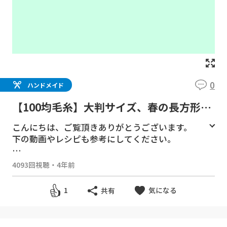
0
ハンドメイド
【100均毛糸】大判サイズ、春の長方形ブ
ランケット☆ショールにも☆かぎ針編み方
こんにちは、ご覧頂きありがとうございます。
編み物☆
下の動画やレシピも参考にしてください。
前回同じパターンで編んだひざ掛け
4093回視聴
・
4年前
https://youtu.be/iOv0gTE3qzg
気になる
1
共有
-----------------------------------------