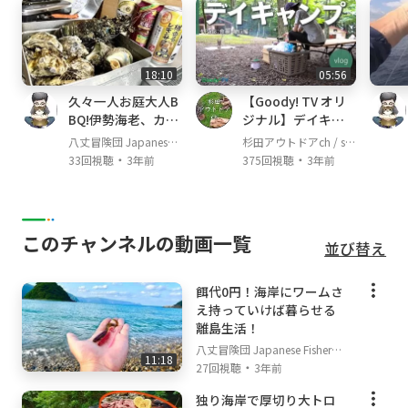
18:10
05:56
久々一人お庭大人B
【Goody! TV オリ
BQ!伊勢海老、カ
ジナル】デイキャ
キ、サザエで酒爆飲
ンプのススメ。 Par
八丈冒険団 Japanese F
杉田アウトドアch / su
み!!
t3：食事・撤収編
・
・
isherman's TV
gita outdoor channel
33回視聴
3年前
375回視聴
3年前
このチャンネルの動画一覧
並び替え
餌代0円！海岸にワームさ
え持っていけば暮らせる
離島生活！
八丈冒険団 Japanese Fisherm
11:18
・
an's TV
27回視聴
3年前
独り海岸で厚切り大トロ