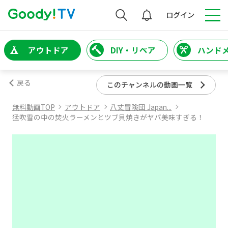
検索
ログイン
アウトドア
DIY・リペア
ハンド
戻る
このチャンネルの動画一覧
無料動画TOP
アウトドア
八丈冒険団 Japan...
猛吹雪の中の焚火ラーメンとツブ貝焼きがヤバ美味すぎる！