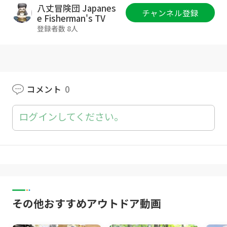
東京都渋谷区東1-26-20
八丈冒険団 Japanes
チャンネル登録
東京建物東渋谷ビル8F
e Fisherman's TV
「株式会社carry on 八丈冒険団宛」
登録者数 8人
※冷蔵・冷凍が必要な、なま物の受付はできま
せん。
コメント
0
ログインしてください。
その他おすすめアウトドア動画