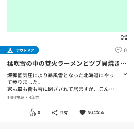
0
アウトドア
猛吹雪の中の焚火ラーメンとツブ貝焼きが
ヤバ美味すぎる！
爆弾低気圧により暴風雪となった北海道にやっ
て参りました。
家も車も街も雪に閉ざされて居ますが、こんな
時こそ
14回視聴
・
4年前
自然と共に生きたい、ってわけで外で焚火料理
です！
気になる
0
共有
■ファンレター・プレゼントの宛先はこちら
150-0011