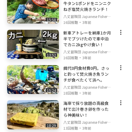
牛タン1ポンドをニンニク
ねぎ塩焚火焼きランチ！
八丈冒険団 Japanese Fisherm
15:58
・
an's TV
16回視聴
3年前
新車アトレーを納車1か月
半でブツけたので車中泊
でカニ2kgやけ食い！
八丈冒険団 Japanese Fisherm
13:52
・
an's TV
16回視聴
3年前
餌代0円食材費0円。さっ
と釣って焚火焼き魚ラン
チが食べたくて浜へ。
八丈冒険団 Japanese Fisherm
15:24
・
an's TV
18回視聴
3年前
海岸で採り放題の高級食
材で出汁巻き卵を作った
ら神美味い！
八丈冒険団 Japanese Fisherm
18:29
・
an's TV
13回視聴
3年前