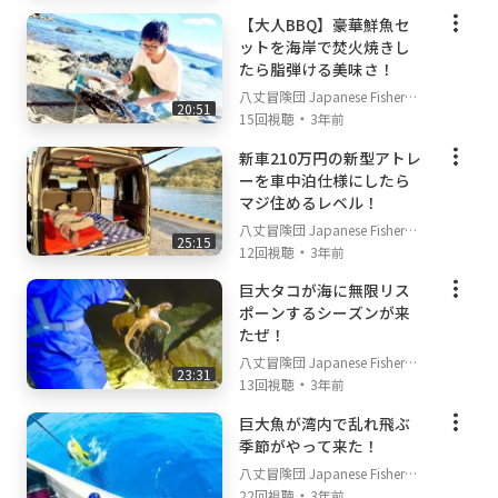
【大人BBQ】豪華鮮魚セ
ットを海岸で焚火焼きし
たら脂弾ける美味さ！
八丈冒険団 Japanese Fisherm
20:51
・
an's TV
15回視聴
3年前
新車210万円の新型アトレ
ーを車中泊仕様にしたら
マジ住めるレベル！
八丈冒険団 Japanese Fisherm
25:15
・
an's TV
12回視聴
3年前
巨大タコが海に無限リス
ポーンするシーズンが来
たぜ！
八丈冒険団 Japanese Fisherm
23:31
・
an's TV
13回視聴
3年前
巨大魚が湾内で乱れ飛ぶ
季節がやって来た！
八丈冒険団 Japanese Fisherm
・
an's TV
22回視聴
3年前