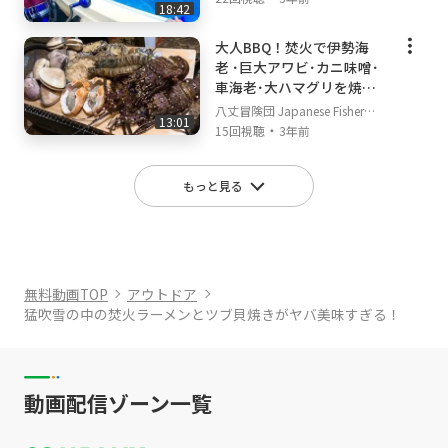
18:42
大人BBQ！焚火で伊勢海
老 ･巨大アワビ･カニ味噌･
車海老･大ハマグリを焼い
て食う！
八丈冒険団 Japanese Fisherm
13:01
・
an's TV
15回視聴
3年前
もっと見る
無料動画TOP
アウトドア
猛吹雪の中の焚火ラーメンとツブ貝焼きがヤバ美味すぎる！
動画配信ゾーン一覧