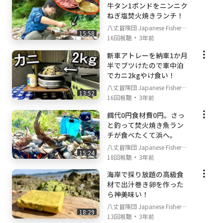
牛タン1ポンドをニンニク
ねぎ塩焚火焼きランチ！
八丈冒険団 Japanese Fisherm
15:58
・
an's TV
16回視聴
3年前
新車アトレーを納車1か月
半でブツけたので車中泊
でカニ2kgやけ食い！
八丈冒険団 Japanese Fisherm
13:52
・
an's TV
16回視聴
3年前
餌代0円食材費0円。さっ
と釣って焚火焼き魚ラン
チが食べたくて浜へ。
八丈冒険団 Japanese Fisherm
15:24
・
an's TV
18回視聴
3年前
海岸で採り放題の高級食
材で出汁巻き卵を作った
ら神美味い！
八丈冒険団 Japanese Fisherm
18:29
・
an's TV
13回視聴
3年前