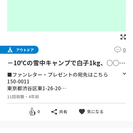
0
アウトドア
－10℃の雪中キャンプで白子1kg、○○の
肝、カキ使い切り痛風鍋!!
■ファンレター・プレゼントの宛先はこちら
150-0011
東京都渋谷区東1-26-20
東京建物東渋谷ビル8F
11回視聴
・
4年前
「株式会社carry on 八丈冒険団宛」
※冷蔵・冷凍が必要な、なま物の受付はできま
気になる
0
共有
せん。
■お仕事のご依頼等