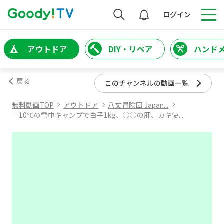
検索
ログイン
アウトドア
DIY・リペア
ハンド
戻る
このチャンネルの動画一覧
無料動画TOP
アウトドア
八丈冒険団 Japan...
－10℃の雪中キャンプで白子1kg、○○の肝、カキ使...