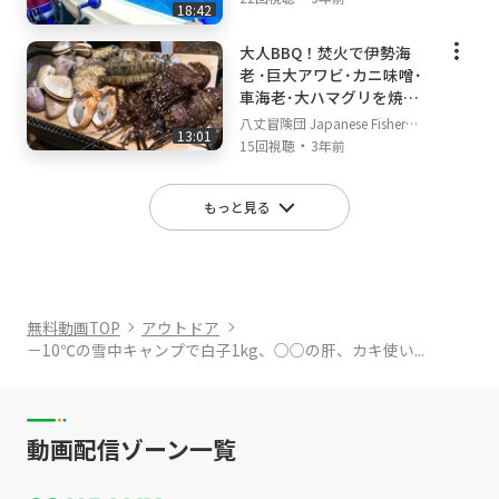
18:42
大人BBQ！焚火で伊勢海
老 ･巨大アワビ･カニ味噌･
車海老･大ハマグリを焼い
て食う！
八丈冒険団 Japanese Fisherm
13:01
・
an's TV
15回視聴
3年前
もっと見る
無料動画TOP
アウトドア
－10℃の雪中キャンプで白子1kg、○○の肝、カキ使い...
動画配信ゾーン一覧