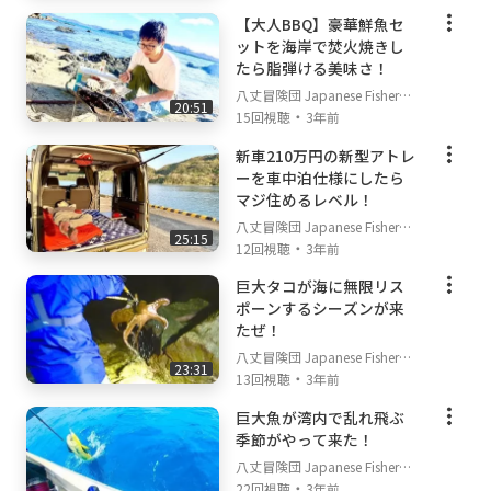
【大人BBQ】豪華鮮魚セ
ットを海岸で焚火焼きし
たら脂弾ける美味さ！
八丈冒険団 Japanese Fisherm
20:51
・
an's TV
15回視聴
3年前
新車210万円の新型アトレ
ーを車中泊仕様にしたら
マジ住めるレベル！
八丈冒険団 Japanese Fisherm
25:15
・
an's TV
12回視聴
3年前
巨大タコが海に無限リス
ポーンするシーズンが来
たぜ！
八丈冒険団 Japanese Fisherm
23:31
・
an's TV
13回視聴
3年前
巨大魚が湾内で乱れ飛ぶ
季節がやって来た！
八丈冒険団 Japanese Fisherm
・
an's TV
22回視聴
3年前