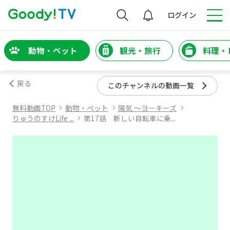
検索
ログイン
動物・ペット
観光・旅行
料理・
戻る
このチャンネルの動画一覧
無料動画TOP
動物・ペット
陽気 ～ヨーキーズ
りゅうのすけLife ...
第17話 新しい自転車に乗...