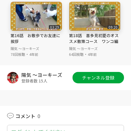
03:29
09:20
第16話 お散歩でお友達に
第18話 喜多見初夏のオス
挨拶
スメ散策コース ワンコ編
陽気 ～ヨーキーズ
陽気 ～ヨーキーズ
・
・
78回視聴
4年前
64回視聴
4年前
陽気 ～ヨーキーズ
チャンネル登録
登録者数 15人
コメント
0