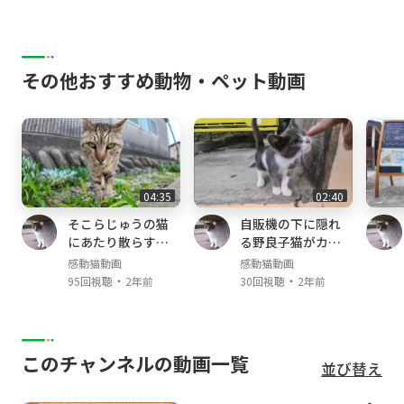
その他おすすめ動物・ペット動画
04:35
02:40
そこらじゅうの猫
自販機の下に隠れ
にあたり散らすヤ
る野良子猫がカワ
クザ猫
イイ
感動猫動画
感動猫動画
・
・
95回視聴
2年前
30回視聴
2年前
このチャンネルの動画一覧
並び替え