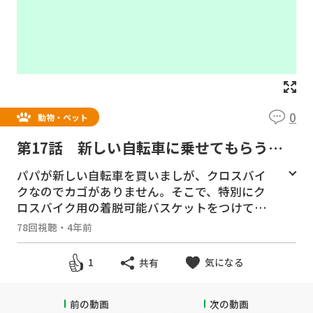
0
動物・ペット
第17話 新しい自転車に乗せてもらう
ー二子玉川緑地へGo!ー
パパが新しい自転車を買いましが、クロスバイ
クなのでカゴがありません。そこで、特別にク
ロスバイク用の着脱可能バスケットをつけても
らいました。重いっ切って5km先の二子緑地に
78回視聴
・
4年前
サイクリングに行くことに。約10分、最後まで
お利口にしていれるかな？今回はノーカットで
気になる
1
共有
お届けします。
＃ヨークシャテリア #サイクリング
前の動画
次の動画