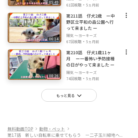
05:49
・
61回視聴
5ヵ月前
第211話 仔犬2歳 ー中
野区立平和の森公園へ行
って来ました ー
陽気 ～ヨーキーズ
06:14
・
67回視聴
5ヵ月前
第210話 仔犬1歳11ヶ
月 ー一番怖い予防接種
の日がやって来ました ー
陽気 ～ヨーキーズ
08:26
・
74回視聴
5ヵ月前
もっと見る
無料動画TOP
動物・ペット
第17話 新しい自転車に乗せてもらう ー二子玉川緑地へ...