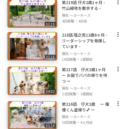
第219話 仔犬2歳1ヶ月 -
竹山緑地を散歩する -
陽気 ～ヨーキーズ
・
4回視聴
4日前
03:19
218話 隆之亮12歳6ヶ月 -
リーダーシップを発揮し
ています -
陽気 ～ヨーキーズ
03:18
・
16回視聴
1週間前
第217話 仔犬2歳1ヶ月
ー お庭でパパの帰りを待
つ ー
陽気 ～ヨーキーズ
04:02
・
23回視聴
3週間前
第216話 仔犬2歳 ー 瑠
偉くん里帰り💕 ー
陽気 ～ヨーキーズ
・
58回視聴
4ヵ月前
03:18