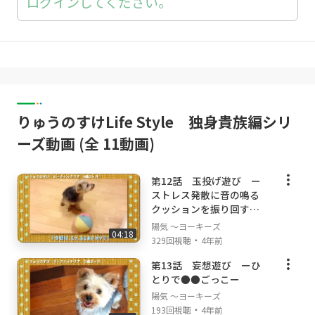
ログインしてください。
りゅうのすけLife Style 独身貴族編シリ
ーズ動画 (全 11動画)
第12話 玉投げ遊び ー
ストレス発散に音の鳴る
クッションを振り回す
ー season2
陽気 ～ヨーキーズ
04:18
・
329回視聴
4年前
第13話 妄想遊び ーひ
とりで●●ごっこー
陽気 ～ヨーキーズ
・
193回視聴
4年前