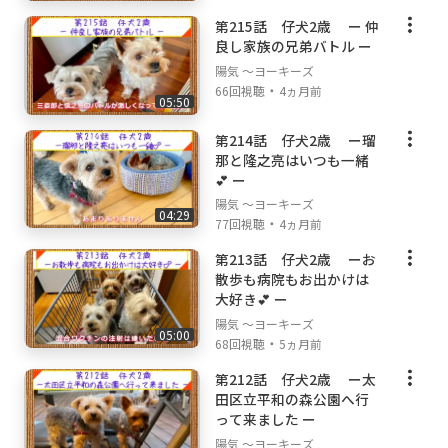
第215話 仔犬2歳 ー 仲
良し家族の兄弟バトル ー
陽気 ～ヨーキーズ
・
66回視聴
4ヵ月前
05:50
第214話 仔犬2歳 ー瑠
那と隆之亮はいつも一緒
💕 ー
陽気 ～ヨーキーズ
04:29
・
77回視聴
4ヵ月前
第213話 仔犬2歳 ーお
散歩も病院もお出かけは
大好き💕 ー
陽気 ～ヨーキーズ
05:00
・
68回視聴
5ヵ月前
第212話 仔犬2歳 ー太
田区立平和の森公園へ行
って来ました ー
陽気 ～ヨーキーズ