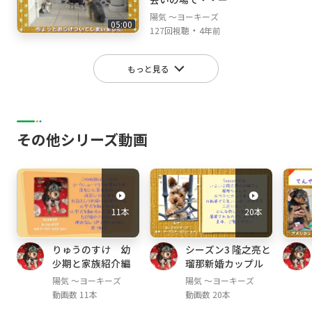
陽気 ～ヨーキーズ
05:00
・
127回視聴
4年前
もっと見る
その他シリーズ動画
11本
20本
りゅうのすけ 幼
シーズン3 隆之亮と
少期と家族紹介編
瑠那新婚カップル
陽気 ～ヨーキーズ
陽気 ～ヨーキーズ
動画数 11本
動画数 20本