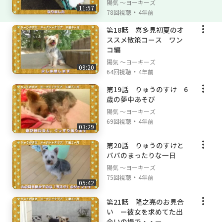
陽気 ～ヨーキーズ
11:57
・
78回視聴
4年前
第18話 喜多見初夏のオ
ススメ散策コース ワン
コ編
陽気 ～ヨーキーズ
09:20
・
64回視聴
4年前
第19話 りゅうのすけ 6
歳の夢中あそび
陽気 ～ヨーキーズ
・
69回視聴
4年前
03:29
第20話 りゅうのすけと
パパのまったりな一日
陽気 ～ヨーキーズ
・
75回視聴
4年前
05:42
第21話 隆之亮のお見合
い ー彼女を求めてた出
会いの場で・・ー