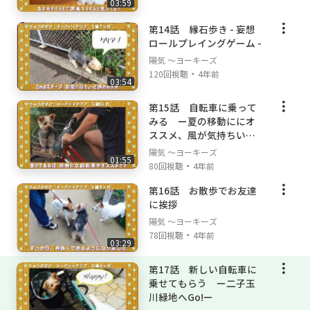
03:59
第14話 縁石歩き - 妄想
ロールプレイングゲーム -
陽気 ～ヨーキーズ
・
120回視聴
4年前
03:54
第15話 自転車に乗って
みる ー夏の移動ににオ
ススメ、風が気持ちいい
ー
陽気 ～ヨーキーズ
01:55
・
80回視聴
4年前
第16話 お散歩でお友達
に挨拶
陽気 ～ヨーキーズ
・
78回視聴
4年前
03:29
第17話 新しい自転車に
乗せてもらう ー二子玉
川緑地へGo!ー