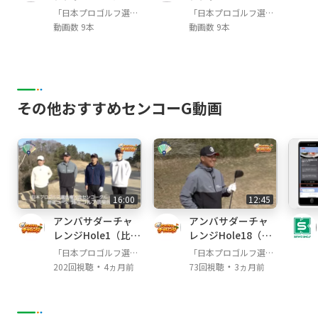
（蒲生GC比良コー
（蒲生GC伊吹コー
「日本プロゴルフ選手
「日本プロゴルフ選手
ス）
ス）
権大会センコーグルー
権大会センコーグルー
動画数 9本
動画数 9本
プカップ」アンバサダ
プカップ」アンバサダ
ーチャレンジＣＨ
ーチャレンジＣＨ
その他おすすめセンコーG動画
16:00
12:45
アンバサダーチャ
アンバサダーチャ
レンジHole1（比良
レンジHole18（伊
１）
吹９）
「日本プロゴルフ選手
「日本プロゴルフ選手
・
・
権大会センコーグルー
権大会センコーグルー
202回視聴
4ヵ月前
73回視聴
3ヵ月前
プカップ」アンバサダ
プカップ」アンバサダ
ーチャレンジＣＨ
ーチャレンジＣＨ