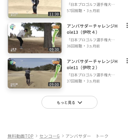
「日本プロゴルフ選手権大会
・
センコーグループカップ」ア
57回視聴
3ヵ月前
11:30
ンバサダーチャレンジＣＨ
アンバサダーチャレンジH
ole13（伊吹４）
「日本プロゴルフ選手権大会
・
センコーグループカップ」ア
36回視聴
3ヵ月前
09:30
ンバサダーチャレンジＣＨ
アンバサダーチャレンジH
ole11（伊吹２）
「日本プロゴルフ選手権大会
・
センコーグループカップ」ア
37回視聴
3ヵ月前
09:00
ンバサダーチャレンジＣＨ
もっと見る
無料動画TOP
センコーG
アンバサダー トーク