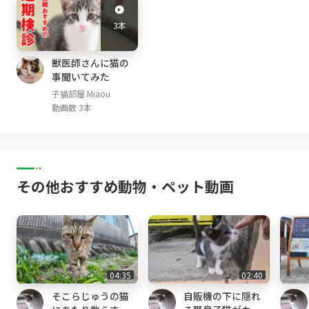
3本
[猫部屋]
みけ Mi-ke (三毛猫 calico, female ♀; May, 201
4- )
獣医師さんに猫の
事聞いてみた
くろ Kuro (黒猫 black, male ♂; October, 2014
- )
子猫部屋 Miaou
動画数 3本
しぴ Chipie (グレートラ light gray tabby, femal
e ♀; April, 2015- )
みみ Mimi (グレートラ gray tabby, female ♀;
April, 2015- )
まや Maya (茶白 red tabby and white, Male ♂;
その他おすすめ動物・ペット動画
April,2016-)
るか Luca (アビシニアン レッド Abyssinian R
ed, male ♂ ;January 16, 2017-)
める Mer (アビシニアン ルディ Abyssinian Ru
ddy, male ♂ ;January 16, 2017-)
らな Lana (サビ猫 tortoiseshell cat, female
04:35
02:40
♀; July, 2017- )
そこらじゅうの猫
自販機の下に隠れ
アリス Alice (スコティッシュ・フォールド Scot