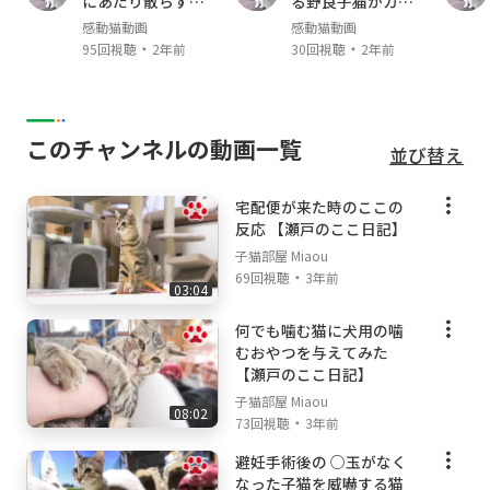
にあたり散らすヤ
る野良子猫がカワ
tish fold mele ♂ April,2019- )
クザ猫
イイ
感動猫動画
感動猫動画
ここ Coco （キジトラ Brown Mackerel Tabby,
・
・
95回視聴
2年前
30回視聴
2年前
male ♂; May, 2021- ）
【猫部屋で使用している物】
このチャンネルの動画一覧
並び替え
[株式会社リッチェル]
木製お掃除簡単キャットサークル:
https://yout
宅配便が来た時のここの
u.be/6VYYZS-Fk2o
反応 【瀬戸のここ日記】
ラプレ 壁高ネコトイレ ホワイト:
https://yout
子猫部屋 Miaou
u.be/edAgsb9IPnc
・
69回視聴
3年前
03:04
【撮影機材】
何でも噛む猫に犬用の噛
Canon C200
むおやつを与えてみた
Eos R
【瀬戸のここ日記】
Sennheiser
子猫部屋 Miaou
08:02
・
73回視聴
3年前
避妊手術後の ○玉がなく
なった子猫を威嚇する猫