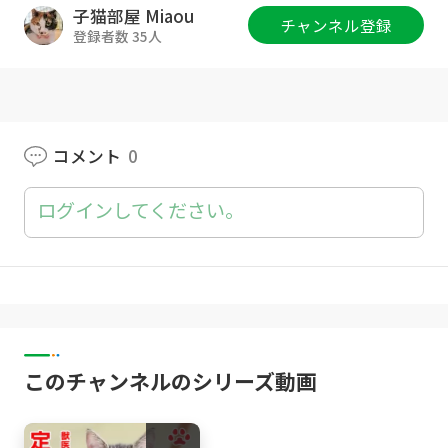
猫部屋グッズ :
http://www.catsroom-miaou.s
子猫部屋 Miaou
チャンネル登録
hop/
登録者数 35人
Twitter :
https://twitter.com/Catsroom_Mia
ou
Instagram :
https://www.instagram.com/Cats
コメント
0
room_Miaou/
ログインしてください。
公式サイト :
http://miaou-jp.com
みゃうのぶろぐ(猫部屋での出来事・備忘記録)
https://miaou-cat.jp/
[子猫部屋]
れあ Lea (白黒 Bicolor ; April, 2020-)
このチャンネルのシリーズ動画
さら Sala (キジトラ Brown Tabby ; April, 202
0-)
るい Louis (黒白ハチワレ Bicolor(Tuxedo) ; A
pril, 2020-)