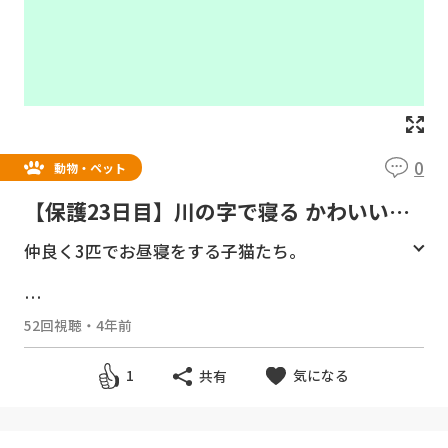
0
動物・ペット
【保護23日目】川の字で寝る かわいい子
猫たちに癒やされるわー 【瀬戸の仔猫日
仲良く3匹でお昼寝をする子猫たち。
記】
チャンネル登録をお願いします。
https://good
52回視聴
・
4年前
y-tv.online/channel/27/
気になる
1
共有
無料動画サイト Goody!TV
https://goody-t
v.online/