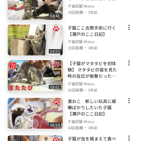
子猫部屋 Miaou
・
28回視聴
3年前
04:41
子猫ここ去勢手術に行く
【瀬戸のここ日記】
子猫部屋 Miaou
・
26回視聴
3年前
04:53
【子猫がマタタビを初体
験】 マタタビの袋を見た
時の反応が衝撃だった
【瀬戸のここ日記】
子猫部屋 Miaou
08:01
・
41回視聴
3年前
激おこ 新しい玩具に威
嚇ばかりしたいた子猫
【瀬戸のここ日記】
子猫部屋 Miaou
08:04
・
44回視聴
3年前
子猫が虫を捕まえて食べ