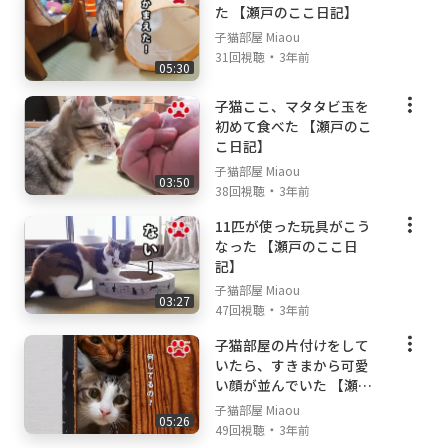
た 【瀬戸のここ日記】
子猫部屋 Miaou
・
31回視聴
3年前
05:30
子猫ここ、マタタビ玉を
初めて食べた 【瀬戸のこ
こ日記】
子猫部屋 Miaou
03:50
・
38回視聴
3年前
11匹が使った玩具がこう
なった 【瀬戸のここ日
記】
子猫部屋 Miaou
03:27
・
47回視聴
3年前
子猫部屋の片付けをして
いたら、すきまから可愛
い顔が並んでいた 【瀬戸
の子猫日記】
子猫部屋 Miaou
05:26
・
49回視聴
3年前