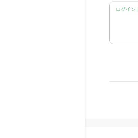
[子猫部屋
ログイン
れ
[猫部屋]
アリス Ali