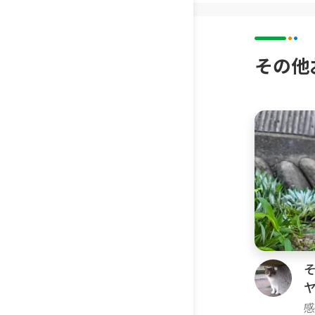
その他
感