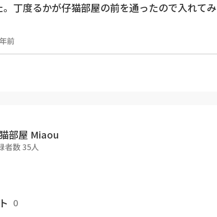
た。丁度るかが仔猫部屋の前を通ったので入れてみ
ル登録をお願いします。
https://goody-tv.online/
4年前
イト Goody!TV
https://goody-tv.online/
ズ :
http://www.catsroom-miaou.shop/
https://twitter.com/Catsroom_Miaou
猫部屋 Miaou
m :
https://www.instagram.com/Catsroom_Mia
録者数 35人
 :
http://miaou-jp.com
ぶろぐ(猫部屋での出来事・備忘記録)
https://mi
ト
0