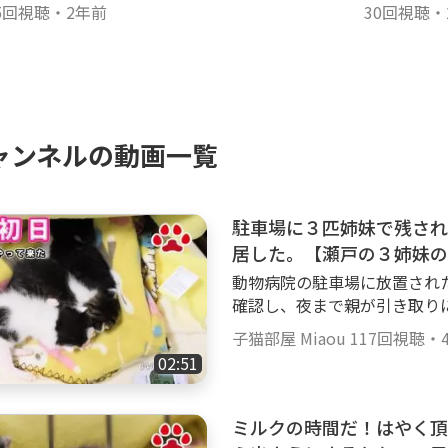
5回視聴
・
2年前
30回視聴
・
ャンネルの動画一覧
駐車場に３匹姉妹で残され
居した。【瀬戸の３姉妹の
動物病院の駐車場に放置され
確認し、夜まで親が引き取り
から寝ずに看護をして回復し
子猫部屋 Miaou
117回視聴
・
の情報を聞いたが見つからない
02:51
へ入居した。 チャンネル登録をお願いします。https://goody-tv.online/cha
nnel/27/ 無料動画サイト Goody!TV https://goody-tv.online/ 猫部屋グッ
ズ : http://www.catsroom-miaou.shop/ Twitter : http
ミルクの時間だ！はやく頂
sroom_Miaou Instagram : https://www.instagram.com/Catsroom_Miaou/