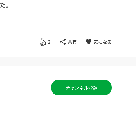
た。
channel/27/
2
共有
気になる
チャンネル登録
ou/
aou-cat.jp/