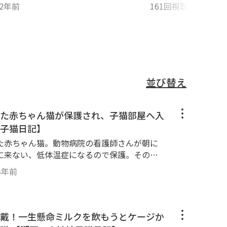
2年前
161回視聴
・
1年前
並び替え
た赤ちゃん猫が保護され、子猫部屋へ入
子猫日記】
た赤ちゃん猫。動物病院の看護師さんが朝に
に来ない、低体温症になるので保護。その日
、その後数日間、近隣住民に子猫の親猫や猫
4年前
ので、猫シェルターであるMiaouの子猫部屋
s://twitter.com/Cat
戴！一生懸命ミルクを飲もうとケージか