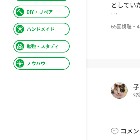
としてい
DIY・リペア
チャンネ
65回視聴
・
ハンドメイド
無料動画サ
勉強・スタディ
猫部屋グッ
ノウハウ
Twitter :
子
Instagra
登
公式サイト
みゃうの
コメン