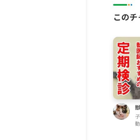
【猫部屋
このチ
[株式会社
木製お掃
ラプレ 壁
【撮影機
Canon C2
Eos R
Sennheis
子
動