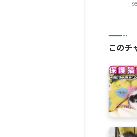
9
このチ