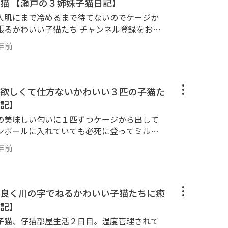
猫 【瀬戸の３姉妹子猫日記】
での出来事・備
人肌にまで冷めるまで待てないのでケージか
emale
子猫たち チャンネル登録をお願
l/27/ 無料動画サイト Goody!TV
年前
y an
アン レッド Abyssinian
ttp://miaou-jp.co
 (アビシニアン ルディ Abyssin
欲しくて仕方ないかわいい３匹の子猫た
) らな Lana (サビ猫 tortoiseshell
記】
 tabby,
キジトラ Brown Mackerel T
の美味しい匂いに１匹ずつケージから出して
ンボールに入れていても必死に登ってミルク
https://youtu.be/6VYYZS-Fk2o ラ
一緒にミルクを飲んだ。 チャンネル登
年前
/youtu.be/edAgsb9IPnc 【撮影機
line/channel/27/ 無料動画サイト G
eiser
Scottish fold mele ♂ April,2019- )
aou/ 公式サイト : http://miaou
良く川の字でねるかわいい子猫たちに癒
記】
6VYYZS-Fk2o ラプレ 壁高ネコトイレ ホワイト:htt
子猫、仔猫部屋生活２日目。温度管理されて