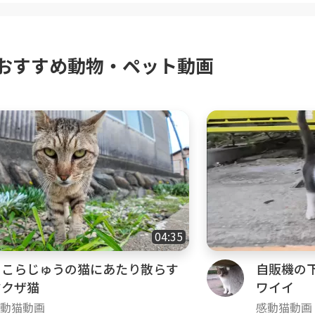
おすすめ動物・ペット動画
04:35
そこらじゅうの猫にあたり散らす
自販機の
ヤクザ猫
ワイイ
動猫動画
感動猫動画