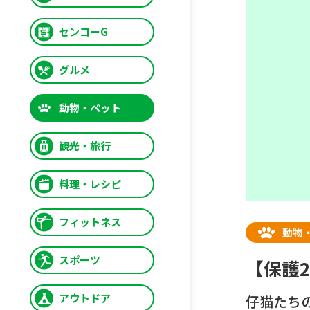
センコーG
グルメ
動物・ペット
観光・旅行
料理・レシピ
フィットネス
動物
スポーツ
【保護
アウトドア
仔猫たち