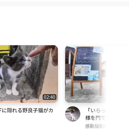
02:40
下に隠れる野良子猫がカ
「いらっしゃいま
様を門で出迎える
る
感動猫動画