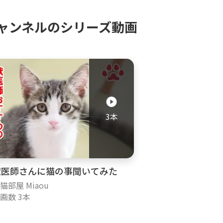
で使用している物】
ャンネルのシリーズ動画
リッチェル]
除簡単キャットサークル:
https://youtu.be/6VYYZ
高ネコトイレ ホワイト:
https://youtu.be/edAgsb
材】
3本
00
er
獣医師さんに猫の事聞いてみた
猫部屋 Miaou
画数 3本