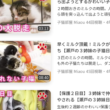
ら出ようとするかわいい子
公式サイト : http://miaou-jp.com みゃうのぶろぐ(猫部屋
２時間おきのミルクの時間。
忘記録) https://miaou-cat.jp/ [猫部屋] みけ Mi-ke (三毛猫 calico, f
ら頭を突っ込んで出ようと頑張るかわいい
♀; May, 2014- ) くろ Kuro (黒猫 black, male ♂; October, 2014- ) しぴ Chi
いします。https://goody-tv.online/channe
pie (グレートラ light gray tabby, female ♀; April, 2015- ) みみ Mimi (グレ
子猫部屋 Miaou
44回視聴
・
4
https://goody-tv.online/ 猫部屋グッズ : http://www.catsroom-miaou.s
ートラ gray tabby, female ♀; April, 2015- ) まや Maya (茶白 red tabb
03:13
hop/ Twitter : https://twitter.com/Catsroom_Miaou Instagram : https://
d white, Male ♂; April,2016-) るか Luca (アビシニ
www.instagram.com/Catsroom_Miaou/ 公式サイト : h
Red, male ♂ ;January 16, 2017-) める Mer
m みゃうのぶろぐ(猫部屋での出来事・備忘記録) https://miaou-cat.jp/
早くミルク頂戴！ミルクが
ian Ruddy, male ♂ ;January 16, 2017-
[猫部屋] みけ Mi-ke (三毛猫 calico, female ♀; May, 2014- ) くろ Kuro (黒猫
cat, female ♀; July, 2017- ) アリス Alice (スコティッシュ・フォールド Sc
ち【瀬戸の３姉妹の子猫日
black, male ♂; October, 2014- ) しぴ Chipie (グレートラ light gray
ottish fold mele ♂ April,2019- ) ここ Coco （
３匹のミルクの時間。ミルク
female ♀; April, 2015- ) みみ Mimi (グレートラ gray tabby, female ♀; Ap
abby, male ♂; May, 2021- ） 【猫部屋で使用している物】 [株式会社リッチ
も外の子猫たちは脱走し、ダ
ril, 2015- ) まや Maya (茶白 red tabby and white, Male ♂; April,2016-) る
ェル] 木製お掃除簡単キャットサークル:
を飲みたい子猫。最終的にみんなで
か Luca (アビシニアン レッド Abyssinian Red, male ♂ ;January 16, 2017
子猫部屋 Miaou
45回視聴
・
4
プレ 壁高ネコトイレ ホワイト:https:/
録をお願いします。https://goody-tv.on
-) める Mer (アビシニアン ルディ Abyssinian Ruddy, male ♂ ;January 16,
08:40
材】 Canon C200 Eos R Sennh
oody!TV https://goody-tv.online/ 猫部屋グッズ : http://www.catsroom
2017-) らな Lana (サビ猫 tortoiseshell cat, female ♀; July, 2017- ) アリ
-miaou.shop/ Twitter : https://twitter.com/Catsroom_Miaou Instagram :
ス Alice (スコティッシュ・フォールド 
https://www.instagram.com/Catsroom_Mi
【保護２日目】３姉妹で仲
ここ Coco （キジトラ Brown Mackerel Tabby, male ♂; May, 2021- ） 【猫
-jp.com みゃうのぶろぐ(猫部屋での出来事・備忘記録) https://miaou-ca
部屋で使用している物】 [株式会社リッチェル] 木製お掃除簡単キャットサ
やされる【瀬戸の３姉妹日
t.jp/ [猫部屋] みけ Mi-ke (三毛猫 calico, female ♀; May, 2014- ) くろ Kuro
ークル:https://youtu.be/
生後約２週齢のかわいい保護
(黒猫 black, male ♂; October, 2014- ) しぴ Chipie (グレートラ light gray t