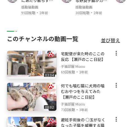
にあたり散らすヤ
る野良子猫がカワ
アリス Alice (スコティッシュ・フォールド Scot
クザ猫
イイ
感動猫動画
感動猫動画
tish fold mele ♂ April,2019- )
・
・
95回視聴
2年前
30回視聴
2年前
ここ Coco （キジトラ Brown Mackerel Tabby,
male ♂; May, 2021- ）
【猫部屋で使用している物】
このチャンネルの動画一覧
並び替え
[株式会社リッチェル]
宅配便が来た時のここの
木製お掃除簡単キャットサークル:
https://yout
反応 【瀬戸のここ日記】
u.be/6VYYZS-Fk2o
子猫部屋 Miaou
ラプレ 壁高ネコトイレ ホワイト:
https://yout
・
69回視聴
3年前
u.be/edAgsb9IPnc
03:04
何でも噛む猫に犬用の噛
【撮影機材】
むおやつを与えてみた
Canon C200
【瀬戸のここ日記】
Eos R
子猫部屋 Miaou
Sennheiser
08:02
・
73回視聴
3年前
避妊手術後の ○玉がなく
なった子猫を威嚇する猫