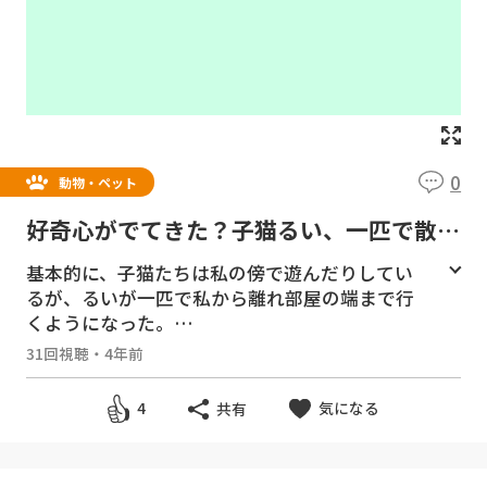
0
動物・ペット
好奇心がでてきた？子猫るい、一匹で散歩
をし始めた【瀬戸の3姉妹日記】
基本的に、子猫たちは私の傍で遊んだりしてい
るが、るいが一匹で私から離れ部屋の端まで行
くようになった。
31回視聴
・
4年前
チャンネル登録をお願いします。
https://good
y-tv.online/channel/27/
気になる
4
共有
無料動画サイト Goody!TV
https://goody-t
v.online/