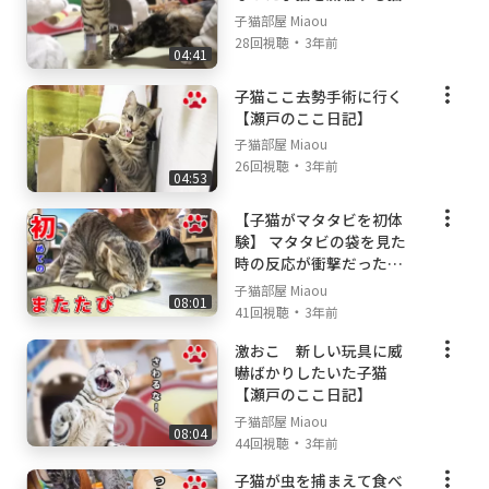
子猫部屋 Miaou
・
28回視聴
3年前
04:41
子猫ここ去勢手術に行く
【瀬戸のここ日記】
子猫部屋 Miaou
・
26回視聴
3年前
04:53
【子猫がマタタビを初体
験】 マタタビの袋を見た
時の反応が衝撃だった
【瀬戸のここ日記】
子猫部屋 Miaou
08:01
・
41回視聴
3年前
激おこ 新しい玩具に威
嚇ばかりしたいた子猫
【瀬戸のここ日記】
子猫部屋 Miaou
08:04
・
44回視聴
3年前
子猫が虫を捕まえて食べ