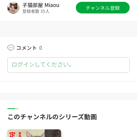
子猫部屋 Miaou
チャンネル登録
猫部屋グッズ :
http://www.catsroom-miaou.s
登録者数 35人
hop/
Twitter :
https://twitter.com/Catsroom_Mia
ou
コメント
0
Instagram :
https://www.instagram.com/Cats
room_Miaou/
ログインしてください。
公式サイト :
http://miaou-jp.com
みゃうのぶろぐ(猫部屋での出来事・備忘記録)
https://miaou-cat.jp/
[子猫部屋]
このチャンネルのシリーズ動画
れあ Lea (白黒 Bicolor ; April, 2020-)
さら Sala (キジトラ Brown Tabby ; April, 202
0-)
るい Louis (黒白ハチワレ Bicolor(Tuxedo) ; A