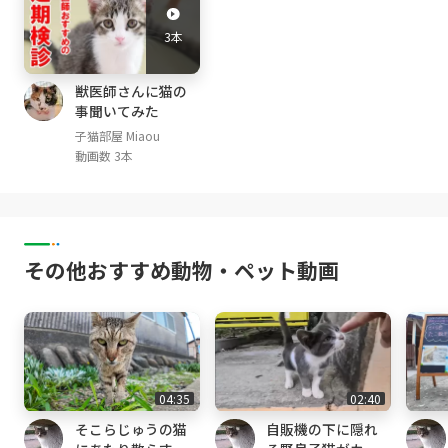
pril, 2020-)
3本
[猫部屋]
みけ Mi-ke (三毛猫 calico, female ♀; May, 201
獣医師さんに猫の
事聞いてみた
4- )
くろ Kuro (黒猫 black, male ♂; October, 2014
子猫部屋 Miaou
動画数 3本
- )
しぴ Chipie (グレートラ light gray tabby, femal
e ♀; April, 2015- )
みみ Mimi (グレートラ gray tabby, female ♀;
April, 2015- )
その他おすすめ動物・ペット動画
まや Maya (茶白 red tabby and white, Male ♂;
April,2016-)
るか Luca (アビシニアン レッド Abyssinian R
ed, male ♂ ;January 16, 2017-)
める Mer (アビシニアン ルディ Abyssinian Ru
ddy, male ♂ ;January 16, 2017-)
04:35
02:40
らな Lana (サビ猫 tortoiseshell cat, female
そこらじゅうの猫
自販機の下に隠れ
♀; July, 2017- )