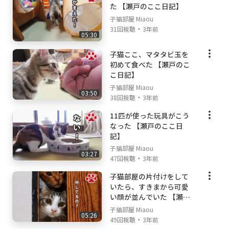
た 【瀬戸のここ日記】
子猫部屋 Miaou
・
31回視聴
3年前
05:30
子猫ここ、マタタビ玉を
初めて食べた 【瀬戸のこ
こ日記】
子猫部屋 Miaou
03:50
・
38回視聴
3年前
11匹が使った玩具がこう
なった 【瀬戸のここ日
記】
子猫部屋 Miaou
03:27
・
47回視聴
3年前
子猫部屋の片付けをして
いたら、すきまから可愛
い顔が並んでいた 【瀬戸
の子猫日記】
子猫部屋 Miaou
05:26
・
49回視聴
3年前