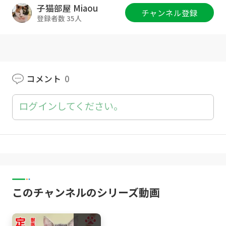
の理由】:
https://goody-tv.online/movie/pla
子猫部屋 Miaou
チャンネル登録
y/1545/
登録者数 35人
子猫を保護 #2 【ノミ・感染症編】 :
https://go
ody-tv.online/movie/play/1548/
チャンネル登録をお願いします。
https://good
y-tv.online/channel/27/
コメント
0
無料動画サイト Goody!TV
https://goody-t
ログインしてください。
v.online/
猫部屋グッズ :
http://www.catsroom-miaou.s
hop/
Twitter :
https://twitter.com/Catsroom_Mia
ou
このチャンネルのシリーズ動画
Instagram :
https://www.instagram.com/Cats
room_Miaou/