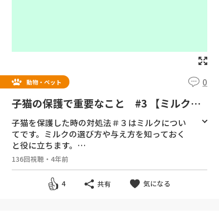
0
動物・ペット
子猫の保護で重要なこと #3 【ミルク
編】
子猫を保護した時の対処法＃３はミルクについ
てです。ミルクの選び方や与え方を知っておく
と役に立ちます。
猫は、乳糖を分解する能力が極めて低いので消
136回視聴
・
4年前
化吸収ができず下痢を起こしてしまう事があり
ますので猫用(乳糖が少ない)ミルクを与えてく
気になる
4
共有
ださい。
子猫を保護 #1【子猫が親と離れ離れになる一つ