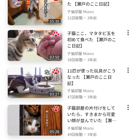
た 【瀬戸のここ日記】
子猫部屋 Miaou
・
31回視聴
3年前
05:30
子猫ここ、マタタビ玉を
初めて食べた 【瀬戸のこ
こ日記】
子猫部屋 Miaou
03:50
・
38回視聴
3年前
11匹が使った玩具がこう
なった 【瀬戸のここ日
記】
子猫部屋 Miaou
03:27
・
47回視聴
3年前
子猫部屋の片付けをして
いたら、すきまから可愛
い顔が並んでいた 【瀬戸
の子猫日記】
子猫部屋 Miaou
05:26
・
49回視聴
3年前