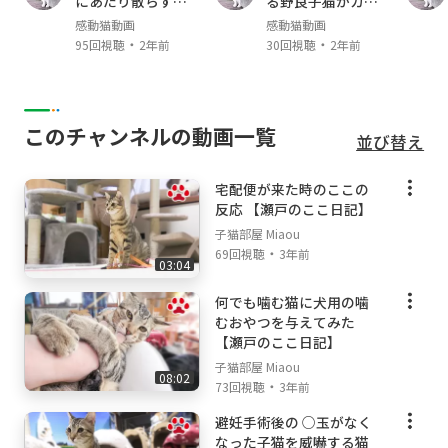
にあたり散らすヤ
る野良子猫がカワ
みみ Mimi (グレートラ gray tabby, female ♀;
クザ猫
イイ
感動猫動画
感動猫動画
April, 2015- )
・
・
95回視聴
2年前
30回視聴
2年前
まや Maya (茶白 red tabby and white, Male ♂;
April,2016-)
るか Luca (アビシニアン レッド Abyssinian R
ed, male ♂ ;January 16, 2017-)
このチャンネルの動画一覧
並び替え
める Mer (アビシニアン ルディ Abyssinian Ru
ddy, male ♂ ;January 16, 2017-)
宅配便が来た時のここの
らな Lana (サビ猫 tortoiseshell cat, female
反応 【瀬戸のここ日記】
♀; July, 2017- )
子猫部屋 Miaou
アリス Alice (スコティッシュ・フォールド Scot
・
69回視聴
3年前
tish fold mele ♂ April,2019- )
03:04
ここ Coco （キジトラ Brown Mackerel Tabby,
何でも噛む猫に犬用の噛
male ♂; May, 2021- ）
むおやつを与えてみた
【瀬戸のここ日記】
【猫部屋で使用している物】
子猫部屋 Miaou
08:02
・
73回視聴
3年前
[株式会社リッチェル]
避妊手術後の ○玉がなく
木製お掃除簡単キャットサークル:
https://yout
なった子猫を威嚇する猫
u.be/6VYYZS-Fk2o