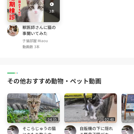
公式サイト :
http://miaou-jp.com
3本
みゃうのぶろぐ(猫部屋での出来事・備忘記録)
https://miaou-cat.jp/
獣医師さんに猫の
事聞いてみた
[子猫部屋]
子猫部屋 Miaou
動画数 3本
れあ Lea (白黒 Bicolor ; April, 2020-)
さら Sala (キジトラ Brown Tabby ; April, 202
0-)
るい Louis (黒白ハチワレ Bicolor(Tuxedo) ; A
pril, 2020-)
その他おすすめ動物・ペット動画
[猫部屋]
みけ Mi-ke (三毛猫 calico, female ♀; May, 201
4- )
くろ Kuro (黒猫 black, male ♂; October, 2014
- )
04:35
02:40
しぴ Chipie (グレートラ light gray tabby, femal
そこらじゅうの猫
自販機の下に隠れ
e ♀; April, 2015- )