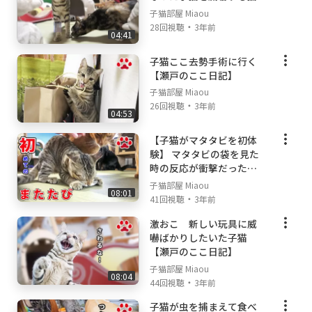
子猫部屋 Miaou
ラプレ 壁高ネコトイレ ホワイト:
https://yout
・
28回視聴
3年前
u.be/edAgsb9IPnc
04:41
子猫ここ去勢手術に行く
【撮影機材】
【瀬戸のここ日記】
Canon C200
子猫部屋 Miaou
Eos R
・
26回視聴
3年前
Sennheiser
04:53
【子猫がマタタビを初体
験】 マタタビの袋を見た
時の反応が衝撃だった
【瀬戸のここ日記】
子猫部屋 Miaou
08:01
・
41回視聴
3年前
激おこ 新しい玩具に威
嚇ばかりしたいた子猫
【瀬戸のここ日記】
子猫部屋 Miaou
08:04
・
44回視聴
3年前
子猫が虫を捕まえて食べ