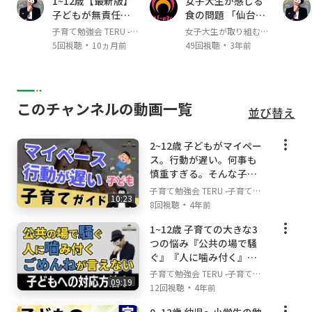
1~12歳【最新版】
女子大生が感じる
は年中・年長〜小学校低学年の子どもたち。現
子どもが無責任に
食の問題 「仙台大
在、親御さん向けの子育てコミュニティも運営
なる親やご家庭の
学 1年 MF 河野辺楓
子育て勉強会 TERU -子
女子大生が取り組む食
中。
特徴/子育て勉強会
果さん」
・
・
育て・育児の悩みや不
の問題
5回視聴
10ヵ月前
49回視聴
3年前
TERUの子育て・育
安解決ch-
児の悩みや不安解
お世話になってきた幼児教室に迷惑をかけない
決ch
ために、SNSやYouTubeではゴーグルをつけて
活動をしています！見た目はふざけているよう
このチャンネルの動画一覧
並び替え
に見えるかもしれませんが、至って真面目に発
信しています😊
2~12歳 子どもがマイペー
ス。行動が遅い。何事も
▼チャンネルで伝えていきたい想い
慎重すぎる。そんな子育
子育て・育児の勉強の方法は世の中にたくさん
てのポイントについて解
子育て勉強会 TERU -子育て・
あります。赤ちゃん(乳児)〜幼児、小学生以降
10:23
説します！/子育て勉強会
・
育児の悩みや不安解決ch-
8回視聴
4年前
の子育て・育児も含めて、いろんな学びはあり
TERUの子育て・育児の悩
1~12歳 子育ての大きな3
みや不安解決ch
ますが、私はただ学べば良いわけではないと思
つの悩み『公共の場で騒
っています。学び＋心の安定を大切にしながら
ぐ』『人に噛み付く』
情報を得ていくことで、親子ともに無理のな
『ごめんねが言えない』
子育て勉強会 TERU -子育て・
い。でもベストな成長を実現できると考えてい
09:19
時の対応方法！/子育て勉
・
育児の悩みや不安解決ch-
12回視聴
4年前
ます。そんな親子の心を大切にしながら子育
強会TERUの子育て・育児
て・育児について学び、不安や悩みを解消して