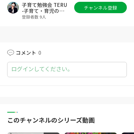
から
子育て勉強会 TERU
チャンネル登録
https://www.fan.salon/terukyoiku/
-子育て・育児の悩
みや不安解決ch-
登録者数 9人
コミュニティ参加のご質問・ご相談は各種SNS
のDMにお気軽に下さいね！もしSNSが難しけ
れば、Goody!TVのコメント欄にご質問下さい
😊
コメント
0
▼TERUのSNS等の活動一覧
https://lit.link/terukyoiku
ログインしてください。
▼このチャンネルは
YouTube登録者8万人超(2022年2月時点)の幼児
教育講師TERUが、0歳~12歳の子育てをされて
いる親御さん向けに、子育てや育児、幼児教
育、知育、育脳に関する情報を専門家目線でお
届けして、子育て・育児のお悩みや不安を解消
このチャンネルのシリーズ動画
していくチャンネルです！
▼今回の動画の概要