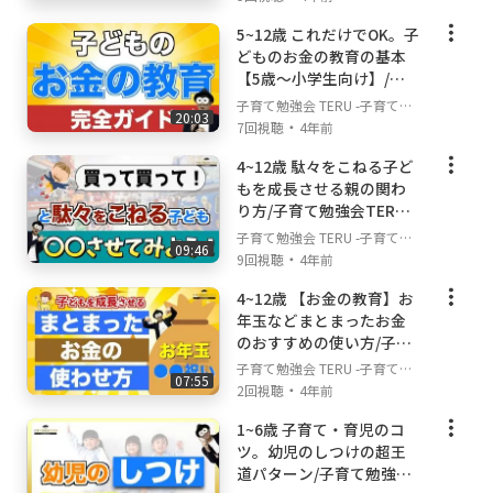
という方
決ch
5~12歳 これだけでOK。子
・子育て・育児との向き合い方を知り、不安や
どものお金の教育の基本
悩みを解消したいという方
【5歳〜小学生向け】/子
・子どものことを理解して良いコミュニケーシ
育て勉強会TERUの子育
子育て勉強会 TERU -子育て・
ョンを取っていきたいという方
20:03
て・育児の悩みや不安解
・
育児の悩みや不安解決ch-
7回視聴
4年前
・育児の負担を減らしていきたいという方
決ch
・家庭でできる幼児教育や早期教育について知
4~12歳 駄々をこねる子ど
もを成長させる親の関わ
りたい方
り方/子育て勉強会TERU
・幼児期からの知育や育脳に興味がある方
の子育て・育児の悩みや
子育て勉強会 TERU -子育て・
・子どもの勉強、学習との付き合い方を学びた
09:46
不安解決ch
・
育児の悩みや不安解決ch-
9回視聴
4年前
い方
4~12歳 【お金の教育】お
▼どんな動画を投稿していくのか？
年玉などまとまったお金
このチャンネルでは、様々な角度から、子育
のおすすめの使い方/子育
て勉強会TERUの子育て・
て・育児の不安やお悩みを解決することを目的
子育て勉強会 TERU -子育て・
07:55
育児の悩みや不安解決ch
・
としていますので、基本は皆さんが子育てや育
育児の悩みや不安解決ch-
2回視聴
4年前
児の中で悩むこと。不安に思うことにフォーカ
1~6歳 子育て・育児のコ
スして動画を投稿していきます！ただ、私は幼
ツ。幼児のしつけの超王
児教育の先生であり、教育に専門性があるの
道パターン/子育て勉強会