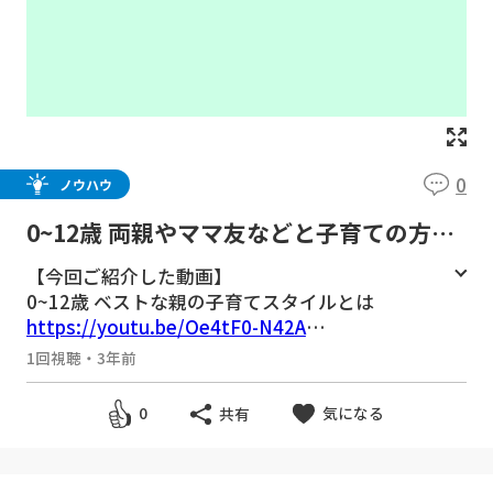
0
ノウハウ
0~12歳 両親やママ友などと子育ての方針
が合わない！口出しされる！どうしたらい
【今回ご紹介した動画】
い？/子育て勉強会TERUの子育て・育児
0~12歳 ベストな親の子育てスタイルとは
の悩みや不安解決ch
https://youtu.be/Oe4tF0-N42A
0~12歳 孫が成長する祖父母の素敵な関わり方
1回視聴
・
3年前
【孫育て】
https://youtu.be/2m6P7hWBFWo
気になる
0
共有
▼子育ての至極の学び動画見放題！TERU運営
子育てコミュニティ『子育て実践会』はこちら