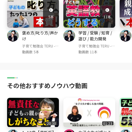
今回は『ご両親との子育ての価値観が合わな
い』というご相談から、私が思う本質をお伝え
5本
11本
させて頂こうと思っております！ご両親とはつ
まり、お子さんから見るとおじいちゃんおばあ
褒め方/叱り方/声か
学習 / 受験 / 知育 /
ちゃんですよね！ご両親と子育ての方針が合わ
け
遊び / 能力開発
ず困っているという方は多いと思います。そし
子育て勉強会 TERU -子
子育て勉強会 TERU -子
て今回の件は、ご両親に限らず、親族やさらに
育て・育児の悩みや不
育て・育児の悩みや不
動画数 5本
動画数 11本
はママ友との間でも起こりえることだと思いま
安解決ch-
安解決ch-
すので、ぜひ参考になれば嬉しいです！
▼TERUのプロフィール
幼児教育講師。これまで1,000人を超える子ど
その他おすすめノウハウ動画
もの教育に従事。
YouTube『子育て勉強会TERU channel』は登
録者80,000人超(2022年2月時点)
幼児教育現場で培った知識を世の親御さんにお
届けし、1人でも多くの方が笑顔で楽しい。そ
して子どももイキイキと成長できる子育てや育
20:30
01:23
児の実現を目的として活動中。特に教育の専門