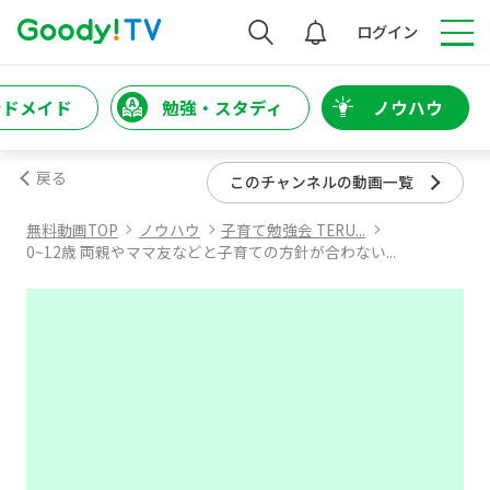
検索
ログイン
ンドメイド
勉強・スタディ
ノウハウ
戻る
このチャンネルの動画一覧
無料動画TOP
ノウハウ
子育て勉強会 TERU...
0~12歳 両親やママ友などと子育ての方針が合わない...