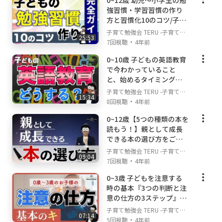
0~12歳 幼児〜小学生の勉
の悩みや不安解決ch
強習慣・学習習慣の作り
いける情報を発信していけるよう頑張ります！
方と習慣化10のコツ/子育
て勉強会TERUの子育て・
子育て勉強会 TERU -子育て・
▼このチャンネルの合言葉
25:53
育児の悩みや不安解決ch
・
育児の悩みや不安解決ch-
7回視聴
4年前
『できる限りできる範囲で』
私のチャンネルの情報を受け取る際には、どの
0~10歳 子どもの英語教育
動画にもこの合言葉を前提にご覧下さい。『で
で今わかっていること
きる限りできる範囲で』という言葉は、子育
と、始めるタイミングや
方法などの考え方『赤ち
て・育児のベストな親の姿を表す言葉だと思っ
子育て勉強会 TERU -子育て・
15:34
ゃん～幼児、小学生向け
・
育児の悩みや不安解決ch-
ています。子どもために親は犠牲になるのでは
8回視聴
4年前
の英語教育』/子育て勉強
なく、親も自分を大切にしながら、できる限り
0~12歳【5つの種類の本を
会TERUの子育て・育児の
できる範囲で子どもと関わっていく。その方が
読もう！】親として成長
悩みや不安解決ch
子どもも安心できますし、親の不安も少しずつ
できる本の選び方をご紹
解消されていきます。親の心の安定ほど子ども
介します！/子育て勉強会
子育て勉強会 TERU -子育て・
09:04
TERUの子育て・育児の悩
に良い影響を与えてくれることはありません！
・
育児の悩みや不安解決ch-
7回視聴
4年前
みや不安解決ch
0~3歳 子どもを注意する
▼このチャンネルを見てほしい方
時の基本『3つの判断と注
・子育て・育児に自信がなくて不安や悩みを抱
意の仕方の3ステップ』/
えているという方
子育て勉強会TERUの子育
子育て勉強会 TERU -子育て・
・子どもの成長のためにできることを知りたい
07:14
て・育児の悩みや不安解
・
育児の悩みや不安解決ch-
5回視聴
4年前