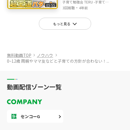
で、家庭教育や知育などのお悩みに関する動画
TERUの子育て・育児の悩
子育て勉強会 TERU -子育て・
05:55
が少し多くなると思いますが、子どもとの関わ
みや不安解決ch
・
育児の悩みや不安解決ch-
3回視聴
4年前
り方や親の心の持ち方なども大切にしているの
で、色んな面から皆さんの子育て・育児のお悩
もっと見る
みと不安を解消できる動画を投稿していきたい
と思います！
無料動画TOP
ノウハウ
0~12歳 両親やママ友などと子育ての方針が合わない！...
動画配信ゾーン一覧
センコーG