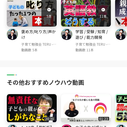
噛む習慣を身につける８つのコツ』というテー
マでお話しさせて頂きます！動画の前半では
5本
11本
「よく噛むことがなぜそんなに大事なのか」と
いうことを解説して、後半では「子どもがよく
褒め方/叱り方/声か
学習 / 受験 / 知育 /
噛む習慣を身につける8つのコツ」について解
け
遊び / 能力開発
説していきたいと思います！今回の内容はもし
子育て勉強会 TERU -子
子育て勉強会 TERU -子
かしたら、一番簡単で、そして一番大事な育脳
育て・育児の悩みや不
育て・育児の悩みや不
動画数 5本
動画数 11本
かもしれません！
安解決ch-
安解決ch-
▼TERUのプロフィール
幼児教育講師。これまで1,000人を超える子ど
もの教育に従事。
その他おすすめノウハウ動画
YouTube『子育て勉強会TERU channel』は登
録者80,000人超(2022年2月時点)
幼児教育現場で培った知識を世の親御さんにお
届けし、1人でも多くの方が笑顔で楽しい。そ
して子どももイキイキと成長できる子育てや育
児の実現を目的として活動中。特に教育の専門
20:30
01:23
は年中・年長〜小学校低学年の子どもたち。現