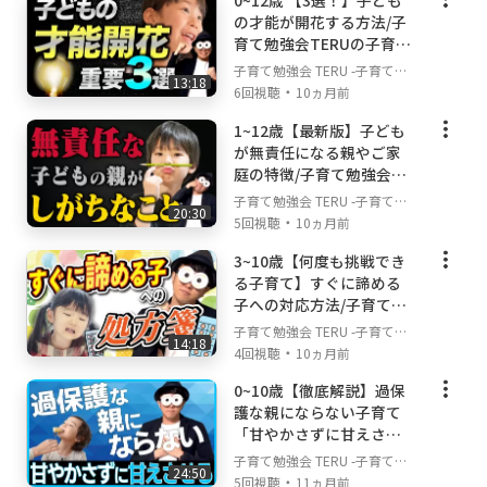
0~12歳 【3選！】子ども
の才能が開花する方法/子
育て勉強会TERUの子育
▼このチャンネルの合言葉
て・育児の悩みや不安解
子育て勉強会 TERU -子育て・
『できる限りできる範囲で』
13:18
決ch
・
育児の悩みや不安解決ch-
6回視聴
10ヵ月前
私のチャンネルの情報を受け取る際には、どの
動画にもこの合言葉を前提にご覧下さい。『で
1~12歳【最新版】子ども
きる限りできる範囲で』という言葉は、子育
が無責任になる親やご家
て・育児のベストな親の姿を表す言葉だと思っ
庭の特徴/子育て勉強会TE
RUの子育て・育児の悩み
ています。子どもために親は犠牲になるのでは
子育て勉強会 TERU -子育て・
20:30
や不安解決ch
・
育児の悩みや不安解決ch-
なく、親も自分を大切にしながら、できる限り
5回視聴
10ヵ月前
できる範囲で子どもと関わっていく。その方が
3~10歳【何度も挑戦でき
子どもも安心できますし、親の不安も少しずつ
る子育て】すぐに諦める
解消されていきます。親の心の安定ほど子ども
子への対応方法/子育て勉
に良い影響を与えてくれることはありません！
強会TERUの子育て・育児
子育て勉強会 TERU -子育て・
14:18
の悩みや不安解決ch
・
育児の悩みや不安解決ch-
4回視聴
10ヵ月前
▼このチャンネルを見てほしい方
0~10歳【徹底解説】過保
・子育て・育児に自信がなくて不安や悩みを抱
護な親にならない子育て
えているという方
「甘やかさずに甘えさせ
・子どもの成長のためにできることを知りたい
る」/子育て勉強会TERU
子育て勉強会 TERU -子育て・
という方
24:50
の子育て・育児の悩みや
・
育児の悩みや不安解決ch-
5回視聴
11ヵ月前