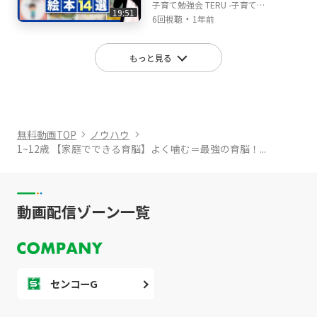
が少し多くなると思いますが、子どもとの関わ
会TERUの子育て・育児の
子育て勉強会 TERU -子育て・
19:51
り方や親の心の持ち方なども大切にしているの
悩みや不安解決ch
・
育児の悩みや不安解決ch-
6回視聴
1年前
で、色んな面から皆さんの子育て・育児のお悩
みと不安を解消できる動画を投稿していきたい
もっと見る
と思います！
無料動画TOP
ノウハウ
1~12歳 【家庭でできる育脳】よく噛む＝最強の育脳！...
動画配信ゾーン一覧
センコーG