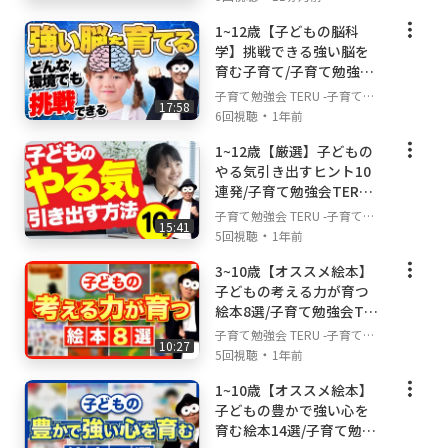
・子育て・育児との向き合い方を知り、不安や
不安解決ch
1~12歳【子どもの脳科
悩みを解消したいという方
学】挑戦できる強い脳を
・子どものことを理解して良いコミュニケーシ
育む子育て/子育て勉強会
ョンを取っていきたいという方
TERUの子育て・育児の悩
子育て勉強会 TERU -子育て・
・育児の負担を減らしていきたいという方
17:58
みや不安解決ch
・
育児の悩みや不安解決ch-
6回視聴
1年前
・家庭でできる幼児教育や早期教育について知
りたい方
1~12歳【厳選】子どもの
やる気引き出すヒント10
・幼児期からの知育や育脳に興味がある方
連発/子育て勉強会TERU
・子どもの勉強、学習との付き合い方を学びた
の子育て・育児の悩みや
子育て勉強会 TERU -子育て・
い方
15:41
不安解決ch
・
育児の悩みや不安解決ch-
5回視聴
1年前
▼どんな動画を投稿していくのか？
3~10歳【オススメ絵本】
このチャンネルでは、様々な角度から、子育
子どもの考える力が育つ
て・育児の不安やお悩みを解決することを目的
絵本8選/子育て勉強会TER
Uの子育て・育児の悩みや
としていますので、基本は皆さんが子育てや育
子育て勉強会 TERU -子育て・
10:27
不安解決ch
・
児の中で悩むこと。不安に思うことにフォーカ
育児の悩みや不安解決ch-
5回視聴
1年前
スして動画を投稿していきます！ただ、私は幼
1~10歳【オススメ絵本】
児教育の先生であり、教育に専門性があるの
子どもの豊かで強い心を
で、家庭教育や知育などのお悩みに関する動画
育む絵本14選/子育て勉強