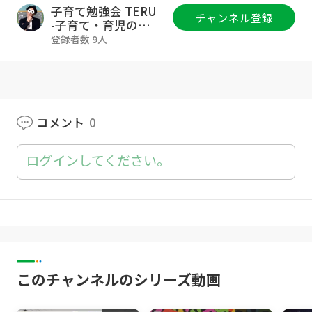
https://www.fan.salon/terukyoiku/
子育て勉強会 TERU
チャンネル登録
-子育て・育児の悩
みや不安解決ch-
コミュニティ参加のご質問・ご相談は各種SNS
登録者数 9人
のDMにお気軽に下さいね！もしSNSが難しけ
れば、Goody!TVのコメント欄にご質問下さい
😊
▼TERUのSNS等の活動一覧
コメント
0
https://lit.link/terukyoiku
ログインしてください。
▼このチャンネルは
YouTube登録者8万人超(2022年2月時点)の幼児
教育講師TERUが、0歳~12歳の子育てをされて
いる親御さん向けに、子育てや育児、幼児教
育、知育、育脳に関する情報を専門家目線でお
届けして、子育て・育児のお悩みや不安を解消
していくチャンネルです！
このチャンネルのシリーズ動画
▼今回の動画の概要
今回は『よく噛む＝最強の育脳！子どもがよく