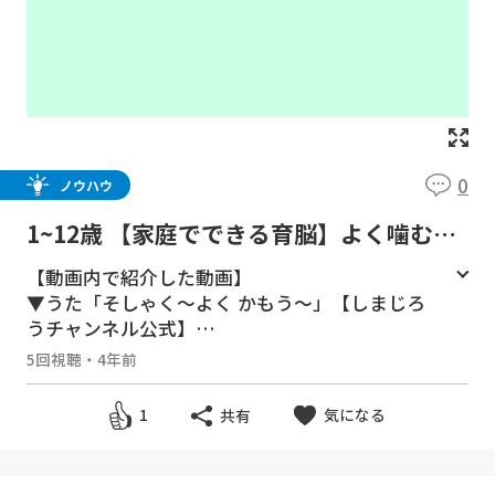
0
ノウハウ
1~12歳 【家庭でできる育脳】よく噛む＝
最強の育脳！子どもがよく噛む習慣を身に
【動画内で紹介した動画】
つける８つのコツ』/子育て勉強会TERU
▼うた「そしゃく～よく かもう～」【しまじろ
の子育て・育児の悩みや不安解決ch
うチャンネル公式】
https://www.youtube.com/watch?v=OMJFz
5回視聴
・
4年前
DaEcWU
気になる
1
共有
▼「本当に大事な子育ての実践に集中しよ
う！」をコンセプトとした子育てコミュニティ
『子育て実践会』はこちらから