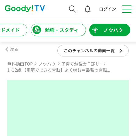
検索
ログイン
ンドメイド
勉強・スタディ
ノウハウ
戻る
このチャンネルの動画一覧
無料動画TOP
ノウハウ
子育て勉強会 TERU...
1~12歳 【家庭でできる育脳】よく噛む＝最強の育脳...