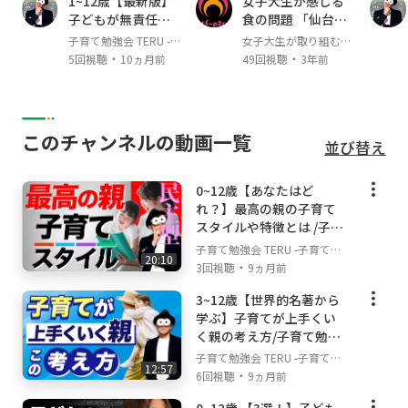
1~12歳【最新版】
女子大生が感じる
在、親御さん向けの子育てコミュニティも運営
子どもが無責任に
食の問題 「仙台大
中。
なる親やご家庭の
学 1年 MF 河野辺楓
子育て勉強会 TERU -子
女子大生が取り組む食
特徴/子育て勉強会
果さん」
・
・
育て・育児の悩みや不
の問題
5回視聴
10ヵ月前
49回視聴
3年前
お世話になってきた幼児教室に迷惑をかけない
TERUの子育て・育
安解決ch-
児の悩みや不安解
ために、SNSやYouTubeではゴーグルをつけて
決ch
活動をしています！見た目はふざけているよう
に見えるかもしれませんが、至って真面目に発
このチャンネルの動画一覧
並び替え
信しています😊
0~12歳【あなたはど
▼チャンネルで伝えていきたい想い
れ？】最高の親の子育て
子育て・育児の勉強の方法は世の中にたくさん
スタイルや特徴とは /子育
あります。赤ちゃん(乳児)〜幼児、小学生以降
て勉強会TERUの子育て・
子育て勉強会 TERU -子育て・
の子育て・育児も含めて、いろんな学びはあり
20:10
育児の悩みや不安解決ch
・
育児の悩みや不安解決ch-
3回視聴
9ヵ月前
ますが、私はただ学べば良いわけではないと思
3~12歳【世界的名著から
っています。学び＋心の安定を大切にしながら
学ぶ】子育てが上手くい
情報を得ていくことで、親子ともに無理のな
く親の考え方/子育て勉強
い。でもベストな成長を実現できると考えてい
会TERUの子育て・育児の
子育て勉強会 TERU -子育て・
ます。そんな親子の心を大切にしながら子育
12:57
悩みや不安解決ch
・
育児の悩みや不安解決ch-
6回視聴
9ヵ月前
て・育児について学び、不安や悩みを解消して
いける情報を発信していけるよう頑張ります！