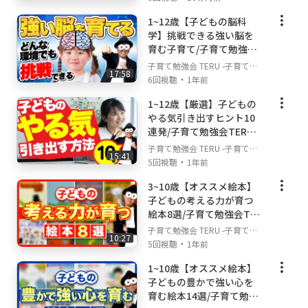
不安解決ch
1~12歳【子どもの脳科
▼どんな動画を投稿していくのか？
学】挑戦できる強い脳を
このチャンネルでは、様々な角度から、子育
育む子育て/子育て勉強会
て・育児の不安やお悩みを解決することを目的
TERUの子育て・育児の悩
子育て勉強会 TERU -子育て・
としていますので、基本は皆さんが子育てや育
17:58
みや不安解決ch
・
育児の悩みや不安解決ch-
6回視聴
1年前
児の中で悩むこと。不安に思うことにフォーカ
スして動画を投稿していきます！ただ、私は幼
1~12歳【厳選】子どもの
やる気引き出すヒント10
児教育の先生であり、教育に専門性があるの
連発/子育て勉強会TERU
で、家庭教育や知育などのお悩みに関する動画
の子育て・育児の悩みや
子育て勉強会 TERU -子育て・
が少し多くなると思いますが、子どもとの関わ
15:41
不安解決ch
・
育児の悩みや不安解決ch-
5回視聴
1年前
り方や親の心の持ち方なども大切にしているの
で、色んな面から皆さんの子育て・育児のお悩
3~10歳【オススメ絵本】
みと不安を解消できる動画を投稿していきたい
子どもの考える力が育つ
と思います！
絵本8選/子育て勉強会TER
Uの子育て・育児の悩みや
子育て勉強会 TERU -子育て・
10:27
不安解決ch
・
育児の悩みや不安解決ch-
5回視聴
1年前
1~10歳【オススメ絵本】
子どもの豊かで強い心を
育む絵本14選/子育て勉強