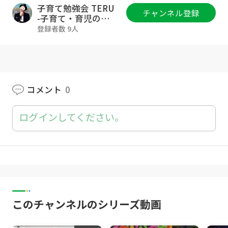
続する力を育んでいきます！いつでもどこでも
子育て勉強会 TERU
チャンネル登録
隙間時間でも学ぶことができるオンラインの教
-子育て・育児の悩
みや不安解決ch-
室です！
登録者数 9人
ご質問・ご相談は各種SNSのDMにお気軽に下
さいね！もしSNSが難しければ、Goody!TVの
コメント欄にご質問下さい😊
コメント
0
▼TERUのSNS等の活動一覧
https://lit.link/terukyoiku
ログインしてください。
▼このチャンネルは
YouTube登録者10万人超(2023年1月時点)の幼
児教育講師TERUが、0歳~12歳の子育てをされ
ている親御さん向けに、子育てや育児、幼児教
育、知育、育脳に関する情報を専門家目線でお
届けして、子育て・育児のお悩みや不安を解消
このチャンネルのシリーズ動画
していくチャンネルです！
▼TERUのプロフィール