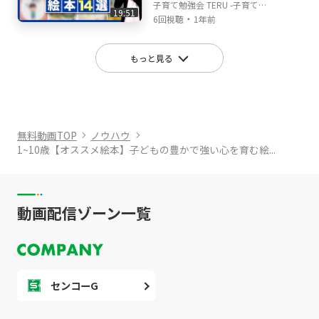
会TERUの子育て・育児の
子育て勉強会 TERU -子育て・
19:51
悩みや不安解決ch
・
育児の悩みや不安解決ch-
6回視聴
1年前
もっと見る
無料動画TOP
ノウハウ
1~10歳【オススメ絵本】子どもの豊かで強い心を育む絵...
動画配信ゾーン一覧
センコーG