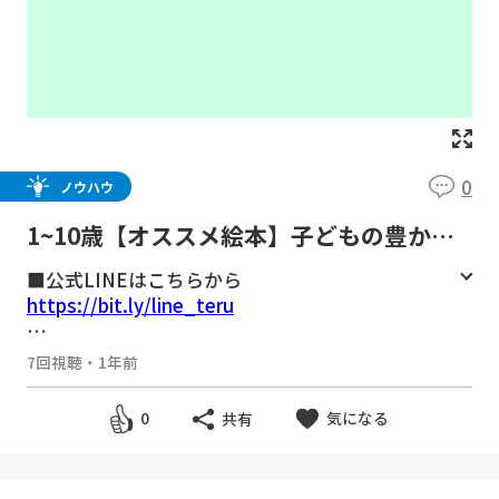
0
ノウハウ
1~10歳【オススメ絵本】子どもの豊かで
強い心を育む絵本14選/子育て勉強会TER
■公式LINEはこちらから
Uの子育て・育児の悩みや不安解決ch
https://bit.ly/line_teru
■TERU先生の動画教室
7回視聴
・
1年前
https://teru-education.com/pages/douga-ky
oshitsu
気になる
0
共有
3~8歳対象の月額1,100円で始める幼児教育。
親子で好きな動画を選び見るだけで、勉強の基
礎づくり、さらに心の成長ややるべきことを継