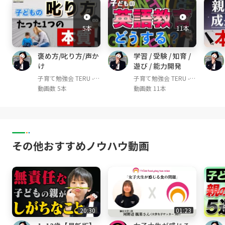
幼児教育講師。これまで1,200人を超える子ど
もの教育に従事。
5本
11本
YouTube『子育て勉強会TERU channel』は登
録者110,000人超(2024年7月時点)
褒め方/叱り方/声か
学習 / 受験 / 知育 /
幼児教育現場で培った知識を世の親御さんにお
け
遊び / 能力開発
届けし、1人でも多くの方が笑顔で楽しい。そ
子育て勉強会 TERU -子
子育て勉強会 TERU -子
して子どももイキイキと成長できる子育てや育
育て・育児の悩みや不
育て・育児の悩みや不
動画数 5本
動画数 11本
児の実現を目的として活動中。特に教育の専門
安解決ch-
安解決ch-
は年中・年長〜小学校低学年の子どもたち。現
在、親御さん向けの子育てコミュニティも運営
中。
その他おすすめノウハウ動画
お世話になってきた幼児教室に迷惑をかけない
ために、SNSやYouTubeではゴーグルをつけて
活動をしています！見た目はふざけているよう
に見えるかもしれませんが、至って真面目に発
信しています😊
20:30
01:23
▼チャンネルで伝えていきたい想い