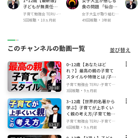
1~12歳【最新版】
女子大生が感じる
子育て・育児の勉強の方法は世の中にたくさん
子どもが無責任に
食の問題 「仙台大
あります。赤ちゃん(乳児)〜幼児、小学生以降
なる親やご家庭の
学 1年 MF 河野辺楓
子育て勉強会 TERU -子
女子大生が取り組む食
の子育て・育児も含めて、いろんな学びはあり
特徴/子育て勉強会
果さん」
・
・
育て・育児の悩みや不
の問題
5回視聴
10ヵ月前
49回視聴
3年前
ますが、私はただ学べば良いわけではないと思
TERUの子育て・育
安解決ch-
児の悩みや不安解
っています。学び＋心の安定を大切にしながら
決ch
情報を得ていくことで、親子ともに無理のな
い。でもベストな成長を実現できると考えてい
このチャンネルの動画一覧
並び替え
ます。そんな親子の心を大切にしながら子育
て・育児について学び、不安や悩みを解消して
0~12歳【あなたはど
いける情報を発信していけるよう頑張ります！
れ？】最高の親の子育て
スタイルや特徴とは /子育
▼このチャンネルの合言葉
て勉強会TERUの子育て・
子育て勉強会 TERU -子育て・
『できる限りできる範囲で』
20:10
育児の悩みや不安解決ch
・
育児の悩みや不安解決ch-
3回視聴
9ヵ月前
私のチャンネルの情報を受け取る際には、どの
3~12歳【世界的名著から
動画にもこの合言葉を前提にご覧下さい。『で
学ぶ】子育てが上手くい
きる限りできる範囲で』という言葉は、子育
く親の考え方/子育て勉強
て・育児のベストな親の姿を表す言葉だと思っ
会TERUの子育て・育児の
子育て勉強会 TERU -子育て・
ています。子どもために親は犠牲になるのでは
12:57
悩みや不安解決ch
・
育児の悩みや不安解決ch-
6回視聴
9ヵ月前
なく、親も自分を大切にしながら、できる限り
できる範囲で子どもと関わっていく。その方が