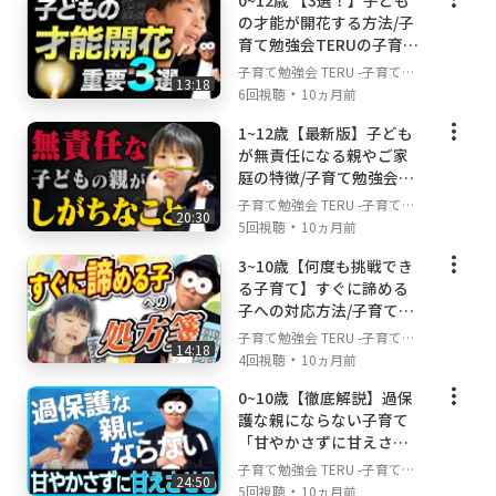
0~12歳 【3選！】子ども
の才能が開花する方法/子
子どもも安心できますし、親の不安も少しずつ
育て勉強会TERUの子育
解消されていきます。親の心の安定ほど子ども
て・育児の悩みや不安解
子育て勉強会 TERU -子育て・
に良い影響を与えてくれることはありません！
13:18
決ch
・
育児の悩みや不安解決ch-
6回視聴
10ヵ月前
▼このチャンネルを見てほしい方
1~12歳【最新版】子ども
・子育て・育児に自信がなくて不安や悩みを抱
が無責任になる親やご家
えているという方
庭の特徴/子育て勉強会TE
RUの子育て・育児の悩み
・子どもの成長のためにできることを知りたい
子育て勉強会 TERU -子育て・
20:30
や不安解決ch
・
育児の悩みや不安解決ch-
という方
5回視聴
10ヵ月前
・子育て・育児との向き合い方を知り、不安や
3~10歳【何度も挑戦でき
悩みを解消したいという方
る子育て】すぐに諦める
・子どものことを理解して良いコミュニケーシ
子への対応方法/子育て勉
ョンを取っていきたいという方
強会TERUの子育て・育児
子育て勉強会 TERU -子育て・
14:18
の悩みや不安解決ch
・育児の負担を減らしていきたいという方
・
育児の悩みや不安解決ch-
4回視聴
10ヵ月前
・家庭でできる幼児教育や早期教育について知
0~10歳【徹底解説】過保
りたい方
護な親にならない子育て
・幼児期からの知育や育脳に興味がある方
「甘やかさずに甘えさせ
・子どもの勉強、学習との付き合い方を学びた
る」/子育て勉強会TERU
子育て勉強会 TERU -子育て・
い方
24:50
の子育て・育児の悩みや
・
育児の悩みや不安解決ch-
5回視聴
10ヵ月前