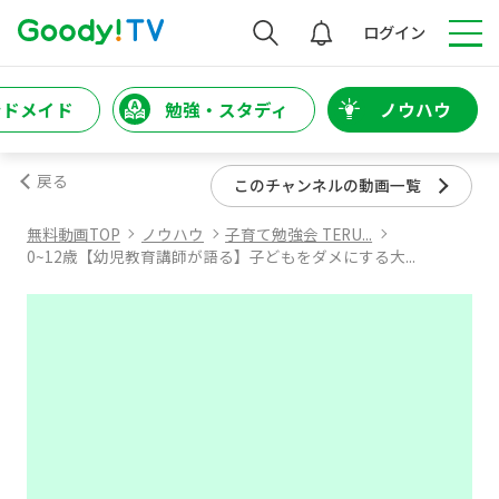
検索
ログイン
ンドメイド
勉強・スタディ
ノウハウ
戻る
このチャンネルの動画一覧
無料動画TOP
ノウハウ
子育て勉強会 TERU...
0~12歳【幼児教育講師が語る】子どもをダメにする大...