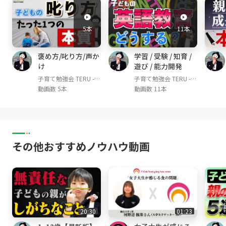
幼児教育講師。これまで1,200人を超える子ど
もの教育に従事。
5本
11本
YouTube『子育て勉強会TERU channel』は登
録者110,000人超(2024年7月時点)
褒め方/叱り方/声か
学習 / 受験 / 知育 /
幼児教育現場で培った知識を世の親御さんにお
け
遊び / 能力開発
届けし、1人でも多くの方が笑顔で楽しい。そ
子育て勉強会 TERU -子
子育て勉強会 TERU -子
して子どももイキイキと成長できる子育てや育
育て・育児の悩みや不
育て・育児の悩みや不
動画数 5本
動画数 11本
児の実現を目的として活動中。特に教育の専門
安解決ch-
安解決ch-
は年中・年長〜小学校低学年の子どもたち。現
在、親御さん向けの子育てコミュニティも運営
中。
その他おすすめノウハウ動画
お世話になってきた幼児教室に迷惑をかけない
ために、SNSやYouTubeではゴーグルをつけて
活動をしています！見た目はふざけているよう
に見えるかもしれませんが、至って真面目に発
信しています😊
20:30
01:23
▼チャンネルで伝えていきたい想い