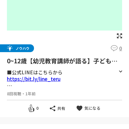
0
ノウハウ
0~12歳【幼児教育講師が語る】子どもを
ダメにする大人が知らない残酷な真実/子
■公式LINEはこちらから
育て勉強会TERUの子育て・育児の悩みや
https://bit.ly/line_teru
不安解決ch
■TERU先生の動画教室
8回視聴
・
1年前
https://teru-education.com/pages/douga-ky
oshitsu
気になる
0
共有
3~8歳対象の月額1,100円で始める幼児教育。
親子で好きな動画を選び見るだけで、勉強の基
礎づくり、さらに心の成長ややるべきことを継