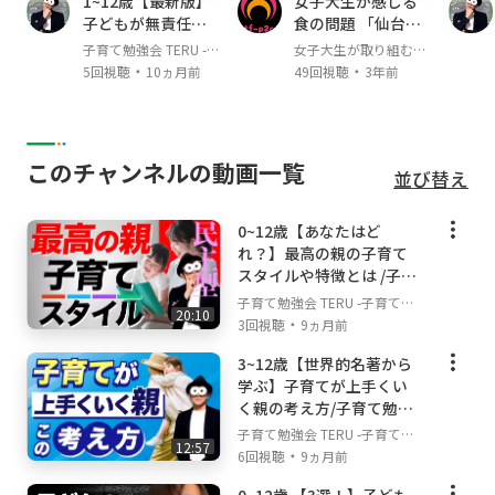
1~12歳【最新版】
女子大生が感じる
子育て・育児の勉強の方法は世の中にたくさん
子どもが無責任に
食の問題 「仙台大
あります。赤ちゃん(乳児)〜幼児、小学生以降
なる親やご家庭の
学 1年 MF 河野辺楓
子育て勉強会 TERU -子
女子大生が取り組む食
の子育て・育児も含めて、いろんな学びはあり
特徴/子育て勉強会
果さん」
・
・
育て・育児の悩みや不
の問題
5回視聴
10ヵ月前
49回視聴
3年前
ますが、私はただ学べば良いわけではないと思
TERUの子育て・育
安解決ch-
児の悩みや不安解
っています。学び＋心の安定を大切にしながら
決ch
情報を得ていくことで、親子ともに無理のな
い。でもベストな成長を実現できると考えてい
このチャンネルの動画一覧
並び替え
ます。そんな親子の心を大切にしながら子育
て・育児について学び、不安や悩みを解消して
0~12歳【あなたはど
いける情報を発信していけるよう頑張ります！
れ？】最高の親の子育て
スタイルや特徴とは /子育
▼このチャンネルの合言葉
て勉強会TERUの子育て・
子育て勉強会 TERU -子育て・
『できる限りできる範囲で』
20:10
育児の悩みや不安解決ch
・
育児の悩みや不安解決ch-
3回視聴
9ヵ月前
私のチャンネルの情報を受け取る際には、どの
3~12歳【世界的名著から
動画にもこの合言葉を前提にご覧下さい。『で
学ぶ】子育てが上手くい
きる限りできる範囲で』という言葉は、子育
く親の考え方/子育て勉強
て・育児のベストな親の姿を表す言葉だと思っ
会TERUの子育て・育児の
子育て勉強会 TERU -子育て・
ています。子どもために親は犠牲になるのでは
12:57
悩みや不安解決ch
・
育児の悩みや不安解決ch-
6回視聴
9ヵ月前
なく、親も自分を大切にしながら、できる限り
できる範囲で子どもと関わっていく。その方が