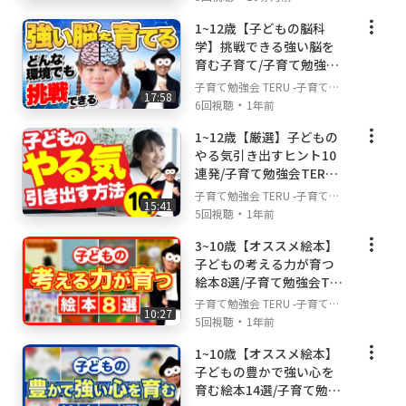
不安解決ch
1~12歳【子どもの脳科
▼どんな動画を投稿していくのか？
学】挑戦できる強い脳を
このチャンネルでは、様々な角度から、子育
育む子育て/子育て勉強会
て・育児の不安やお悩みを解決することを目的
TERUの子育て・育児の悩
子育て勉強会 TERU -子育て・
としていますので、基本は皆さんが子育てや育
17:58
みや不安解決ch
・
育児の悩みや不安解決ch-
6回視聴
1年前
児の中で悩むこと。不安に思うことにフォーカ
スして動画を投稿していきます！ただ、私は幼
1~12歳【厳選】子どもの
やる気引き出すヒント10
児教育の先生であり、教育に専門性があるの
連発/子育て勉強会TERU
で、家庭教育や知育などのお悩みに関する動画
の子育て・育児の悩みや
子育て勉強会 TERU -子育て・
が少し多くなると思いますが、子どもとの関わ
15:41
不安解決ch
・
育児の悩みや不安解決ch-
5回視聴
1年前
り方や親の心の持ち方なども大切にしているの
で、色んな面から皆さんの子育て・育児のお悩
3~10歳【オススメ絵本】
みと不安を解消できる動画を投稿していきたい
子どもの考える力が育つ
と思います！
絵本8選/子育て勉強会TER
Uの子育て・育児の悩みや
子育て勉強会 TERU -子育て・
10:27
不安解決ch
・
育児の悩みや不安解決ch-
5回視聴
1年前
1~10歳【オススメ絵本】
子どもの豊かで強い心を
育む絵本14選/子育て勉強