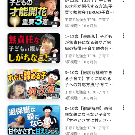
0~12歳 【3選！】子ども
の才能が開花する方法/子
子どもも安心できますし、親の不安も少しずつ
育て勉強会TERUの子育
解消されていきます。親の心の安定ほど子ども
て・育児の悩みや不安解
子育て勉強会 TERU -子育て・
に良い影響を与えてくれることはありません！
13:18
決ch
・
育児の悩みや不安解決ch-
6回視聴
10ヵ月前
▼このチャンネルを見てほしい方
1~12歳【最新版】子ども
・子育て・育児に自信がなくて不安や悩みを抱
が無責任になる親やご家
えているという方
庭の特徴/子育て勉強会TE
RUの子育て・育児の悩み
・子どもの成長のためにできることを知りたい
子育て勉強会 TERU -子育て・
20:30
や不安解決ch
・
育児の悩みや不安解決ch-
という方
5回視聴
10ヵ月前
・子育て・育児との向き合い方を知り、不安や
3~10歳【何度も挑戦でき
悩みを解消したいという方
る子育て】すぐに諦める
・子どものことを理解して良いコミュニケーシ
子への対応方法/子育て勉
ョンを取っていきたいという方
強会TERUの子育て・育児
子育て勉強会 TERU -子育て・
14:18
の悩みや不安解決ch
・育児の負担を減らしていきたいという方
・
育児の悩みや不安解決ch-
4回視聴
10ヵ月前
・家庭でできる幼児教育や早期教育について知
0~10歳【徹底解説】過保
りたい方
護な親にならない子育て
・幼児期からの知育や育脳に興味がある方
「甘やかさずに甘えさせ
・子どもの勉強、学習との付き合い方を学びた
る」/子育て勉強会TERU
子育て勉強会 TERU -子育て・
い方
24:50
の子育て・育児の悩みや
・
育児の悩みや不安解決ch-
5回視聴
10ヵ月前