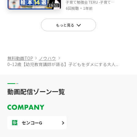
会TERUの子育て・育児の
子育て勉強会 TERU -子育て・
19:51
悩みや不安解決ch
・
育児の悩みや不安解決ch-
6回視聴
1年前
もっと見る
無料動画TOP
ノウハウ
0~12歳【幼児教育講師が語る】子どもをダメにする大人...
動画配信ゾーン一覧
センコーG