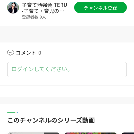
続する力を育んでいきます！いつでもどこでも
子育て勉強会 TERU
チャンネル登録
隙間時間でも学ぶことができるオンラインの教
-子育て・育児の悩
みや不安解決ch-
室です！
登録者数 9人
ご質問・ご相談は各種SNSのDMにお気軽に下
さいね！もしSNSが難しければ、Goody!TVの
コメント欄にご質問下さい😊
コメント
0
▼TERUのSNS等の活動一覧
https://lit.link/terukyoiku
ログインしてください。
▼このチャンネルは
YouTube登録者10万人超(2023年1月時点)の幼
児教育講師TERUが、0歳~12歳の子育てをされ
ている親御さん向けに、子育てや育児、幼児教
育、知育、育脳に関する情報を専門家目線でお
届けして、子育て・育児のお悩みや不安を解消
このチャンネルのシリーズ動画
していくチャンネルです！
▼TERUのプロフィール