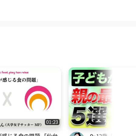
う方
たいという方
いきたいという方
やお悩みを解決することを目的と
と。不安に思うことにフォーカス
あり、教育に専門性があるので、
思いますが、子どもとの関わり方
01:23
皆さんの子育て・育児のお悩みと
が感じる食の問題 「仙台
0~12歳【子育て