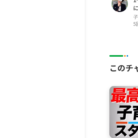
子
不
み
5
このチ