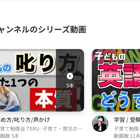
ネルで伝えていきたい想い
育児の勉強の方法は世の中にたくさんあります。赤
・育児も含めて、いろんな学びはありますが、私は
ャンネルのシリーズ動画
す。学び＋心の安定を大切にしながら情報を得てい
ベストな成長を実現できると考えています。そんな
について学び、不安や悩みを解消していける情報を
ャンネルの合言葉
限りできる範囲で』
5本
ンネルの情報を受け取る際には、どの動画にもこの
できる範囲で』という言葉は、子育て・育児のベス
子どもために親は犠牲になるのではなく、親も自分
で子どもと関わっていく。その方が子どもも安心で
め方/叱り方/声かけ
学習 / 受験
いきます。親の心の安定ほど子どもに良い影響を与
育て勉強会 TERU -子育て・育児の悩
子育て勉強会
や不安解決ch-
画数 5本
みや不安解決
動画数 11
ャンネルを見てほしい方