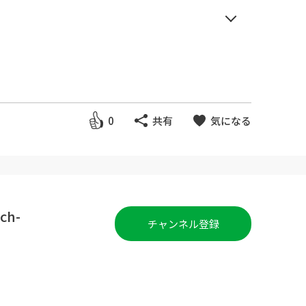
な動画を選び見るだけで、勉強の基
0
共有
気になる
んでいきます！いつでもどこでも
Sが難しければ、Goody!TVの
h-
チャンネル登録