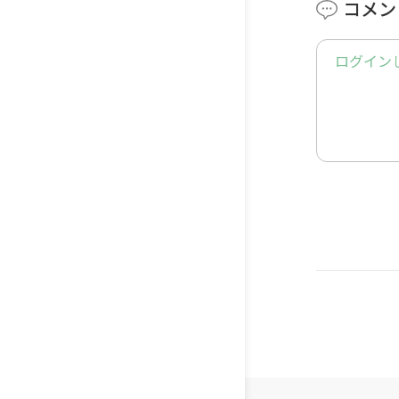
コメン
YouTu
ている親
ログイン
届けして
▼TERU
幼児教育講
YouTub
幼児教育
して子ど
は年中・
中。
お世話にな
て活動を
発信してい