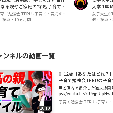
になる親やご家庭の特徴/子育て勉
大学 1年
強会TERUの子育て・育児の悩みや
育て勉強会 TERU -子育て・育児の悩
女子大生が
安解決ch
や不安解決ch-
回視聴
・
10ヵ月前
49回視聴
・
ャンネルの動画一覧
0~12歳【あなたはどれ？
子育て勉強会TERUの子育
■動画内で紹介した過去動画 
ps://youtu.be/rtUyjgUfpHw ■公式LINEはこちらから https://bit.ly/line_t
eru ■TERU先生の動画教室 https://teru-education.com/pages/douga-ky
子育て勉強会 TERU -子育て
oshitsu 3~8歳対象の月
20:10
び見るだけで、勉強の基礎づ