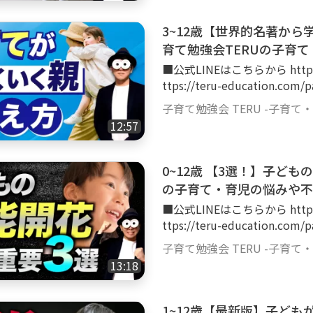
る力を育んでいきます！いつ
オンラインの教室です！ ご質問・ご相談は各種SNSのDMにお気軽に下さい
3~12歳【世界的名著か
ね！もしSNSが難しければ、Go
育て勉強会TERUの子育て
ERUのSNS等の活動一覧 https://lit.link
■公式LINEはこちらから https://bit.ly/lin
uTube登録者10万人超(202
ttps://teru-education.co
の子育てをされている親御さ
0円で始める幼児教育。親子
育脳に関する情報を専門家目
子育て勉強会 TERU -子育て
くり、さらに心の成長ややる
を解消していくチャンネルです！ ▼TERUのプロフィール 幼児
12:57
でもどこでも隙間時間でも学ぶ
これまで1,200人を超える子ど
問・ご相談は各種SNSのDM
ERU channel』は登録者11
Goody!TVのコメント欄にご質問下さい😊 ▼TERUのS
0~12歳 【3選！】子ど
た知識を世の親御さんにお届
s://lit.link/terukyoiku ▼このチャンネルは YouTube登録者10万人超(2023
て子どももイキイキと成長で
の子育て・育児の悩みや不
年1月時点)の幼児教育講師TE
中。特に教育の専門は年中・
■公式LINEはこちらから https://bit.ly/lin
ん向けに、子育てや育児、幼
御さん向けの子育てコミュニティも運営中。 お
ttps://teru-education.co
線でお届けして、子育て・育
に迷惑をかけないために、SNS
0円で始める幼児教育。親子
す！ ▼TERUのプロフィール 幼児教育講師。これまで1,200人を超える子ど
子育て勉強会 TERU -子育て
ています！見た目はふざけて
くり、さらに心の成長ややる
もの教育に従事。 YouTube『子
13:18
真面目に発信しています😊 ▼チャンネルで伝えていきたい想い 子育て・育
でもどこでも隙間時間でも学ぶ
00人超(2024年7月時点)
児の勉強の方法は世の中にたく
問・ご相談は各種SNSのDM
し、1人でも多くの方が笑顔
生以降の子育て・育児も含め
Goody!TVのコメント欄にご質問下さい😊 ▼TERUのS
1~12歳【最新版】子ども
る子育てや育児の実現を目的