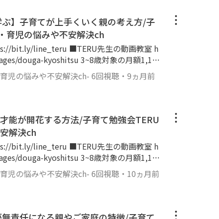
でもどこでも隙間時間でも学ぶことができる
ら学ぶ】子育てが上手くいく親の考え方/子
ody!TVのコメント欄にご質問下さい😊 ▼T
・育児の悩みや不安解決ch
/terukyoiku ▼このチャンネルは Yo
e_teru ■TERU先生の動画教室 h
3年1月時点)の幼児教育講師TERUが、0歳~12歳
m/pages/douga-kyoshitsu 3~8歳対象の月額1,10
ん向けに、子育てや育児、幼児教育、知育、
で好きな動画を選び見るだけで、勉強の基礎づ
線でお届けして、子育て・育児のお悩みや不安
・育児の悩みや不安解決ch-
6回視聴
・
9ヵ月前
べきことを継続する力を育んでいきます！いつ
教育講師。
ことができるオンラインの教室です！ ご質
もの教育に従事。 YouTube『子育て勉強会T
にお気軽に下さいね！もしSNSが難しければ、
0,000人超(2024年7月時点) 幼児教育現場で培っ
NS等の活動一覧 http
もの才能が開花する方法/子育て勉強会TERU
けし、1人でも多くの方が笑顔で楽しい。そし
きる子育てや育児の実現を目的として活動
安解決ch
RUが、0歳~12歳の子育てをされている親御さ
年長〜小学校低学年の子どもたち。現在、親
e_teru ■TERU先生の動画教室 h
児教育、知育、育脳に関する情報を専門家目
世話になってきた幼児教室
m/pages/douga-kyoshitsu 3~8歳対象の月額1,10
児のお悩みや不安を解消していくチャンネルで
やYouTubeではゴーグルをつけて活動をし
で好きな動画を選び見るだけで、勉強の基礎づ
・育児の悩みや不安解決ch-
6回視聴
・
10ヵ月前
いるように見えるかもしれませんが、至って
べきことを継続する力を育んでいきます！いつ
育て勉強会TERU channel』は登録者110,0
ことができるオンラインの教室です！ ご質
 幼児教育現場で培った知識を世の親御さんにお届け
さんあります。赤ちゃん(乳児)〜幼児、小学
にお気軽に下さいね！もしSNSが難しければ、
で楽しい。そして子どももイキイキと成長でき
て、いろんな学びはありますが、私はただ学べ
NS等の活動一覧 http
が無責任になる親やご家庭の特徴/子育て
として活動中。特に教育の専門は年中・年