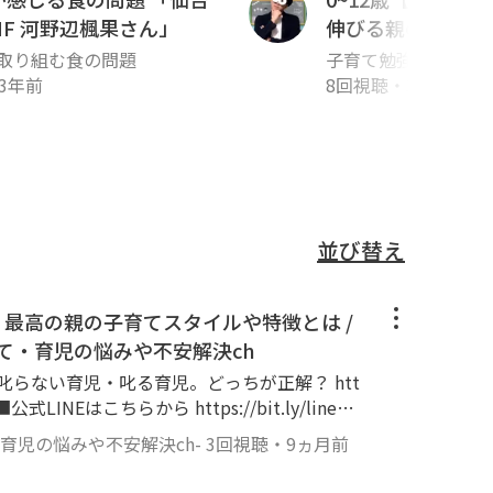
 MF 河野辺楓果さん」
伸びる親の最強思考
強会TERUの子育
取り組む食の問題
子育て勉強会 TERU
不安解決ch
3年前
みや不安解決ch-
8回視聴
・
3年前
並び替え
】最高の親の子育てスタイルや特徴とは /
て・育児の悩みや不安解決ch
叱らない育児・叱る育児。どっちが正解？ htt
・育児の悩みや不安解決ch-
3回視聴
・
9ヵ月前
額1,100円で始める幼児教育。親子で好きな動画を選
くり、さらに心の成長ややるべきことを継続す