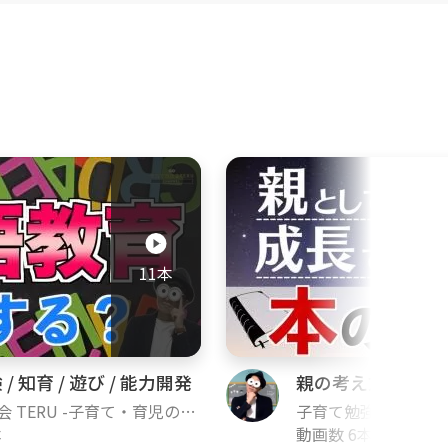
ちゃん(乳児)〜幼児、小学生以降
ただ学べば良いわけではないと思
くことで、親子ともに無理のな
親子の心を大切にしながら子育
発信していけるよう頑張ります！
11本
合言葉を前提にご覧下さい。『で
トな親の姿を表す言葉だと思って
を大切にしながら、できる限りで
きますし、親の不安も少しずつ解
 / 知育 / 遊び / 能力開発
親の考え方 / あり
えてくれることはありません！
 TERU -子育て・育児の悩
子育て勉強会 TERU
ch-
本
みや不安解決ch-
動画数 6本