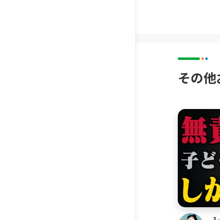
・子育て
・子ども
・子育て
・子ども
・育児の
その他
・家庭で
・幼児期
・子ども
▼どんな
このチャ
していま
して動画
家庭教育
や親の心
不安を解
1