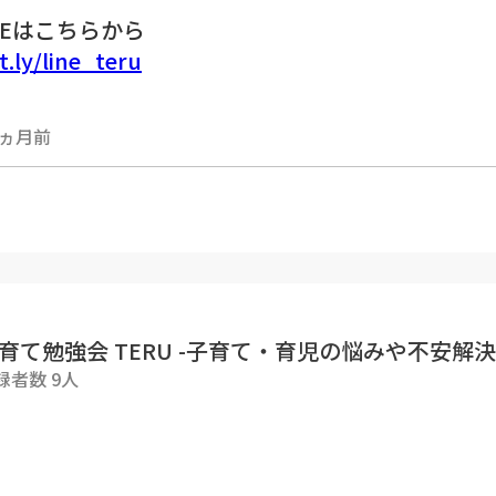
NEはこちらから
t.ly/line_teru
先生の動画教室
1ヵ月前
teru-education.com/pages/douga-kyoshitsu
象の月額1,100円で始める幼児教育。親子で好き
、さらに心の成長ややるべきことを継続する力を育
でも学ぶことができるオンラインの教室です！
相談は各種SNSのDMにお気軽に下さいね！もしSN
欄にご質問下さい😊
育て勉強会 TERU -子育て・育児の悩みや不安解決c
録者数 9人
のSNS等の活動一覧
t.link/terukyoiku
ャンネルは