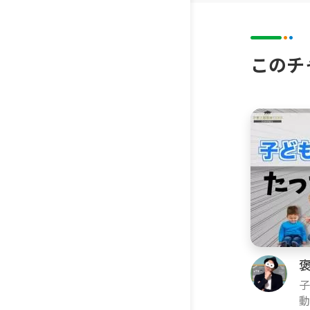
▼チャン
子育て・
の子育て
このチ
っていま
い。でも
て・育児
▼このチ
『できる
私のチャ
きる限り
います。
きる範囲
褒
消されて
子
み
動
▼このチ