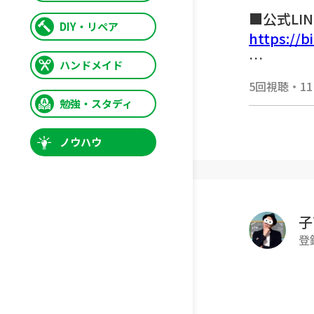
■公式LI
DIY・リペア
https://bi
ハンドメイド
■TERU
5回視聴
・
1
https://
勉強・スタディ
3~8歳対
礎づくり
ノウハウ
隙間時間
ご質問・ご
コメント
子
登
▼TERU
https://li
▼このチ