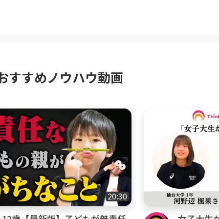
・育児に自信がなくて不安や悩みを抱えているとい
の成長のためにできることを知りたいという方
・育児との向き合い方を知り、不安や悩みを解消し
のことを理解して良いコミュニケーションを取って
負担を減らしていきたいという方
おすすめノウハウ動画
できる幼児教育や早期教育について知りたい方
からの知育や育脳に興味がある方
の勉強、学習との付き合い方を学びたい方
動画を投稿していくのか？
ンネルでは、様々な角度から、子育て・育児の不安
すので、基本は皆さんが子育てや育児の中で悩むこ
を投稿していきます！ただ、私は幼児教育の先生で
や知育などのお悩みに関する動画が少し多くなると
20:30
の持ち方なども大切にしているので、色んな面から
消できる動画を投稿していきたいと思います！
~12歳【最新版】子どもが無責任
女子大生