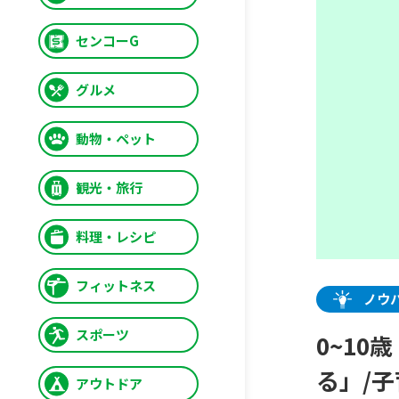
センコーG
グルメ
動物・ペット
観光・旅行
料理・レシピ
フィットネス
ノウ
スポーツ
0~1
る」/
アウトドア