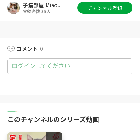
子猫部屋 Miaou
チャンネル登録
猫部屋グッズ :
http://www.catsroom-miaou.s
登録者数 35人
hop/
Twitter :
https://twitter.com/Catsroom_Mia
ou
コメント
0
Instagram :
https://www.instagram.com/Cats
room_Miaou/
ログインしてください。
公式サイト :
http://miaou-jp.com
みゃうのぶろぐ(猫部屋での出来事・備忘記録)
https://miaou-cat.jp/
[子猫部屋]
このチャンネルのシリーズ動画
ここ Coco （キジトラ Brown Mackerel Tabby,
male ♂; May, 2021- ）
[猫部屋]