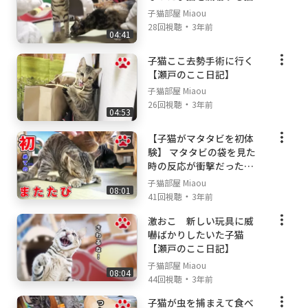
子猫部屋 Miaou
・
28回視聴
3年前
04:41
子猫ここ去勢手術に行く
【瀬戸のここ日記】
子猫部屋 Miaou
・
26回視聴
3年前
04:53
【子猫がマタタビを初体
験】 マタタビの袋を見た
時の反応が衝撃だった
【瀬戸のここ日記】
子猫部屋 Miaou
08:01
・
41回視聴
3年前
激おこ 新しい玩具に威
嚇ばかりしたいた子猫
【瀬戸のここ日記】
子猫部屋 Miaou
08:04
・
44回視聴
3年前
子猫が虫を捕まえて食べ