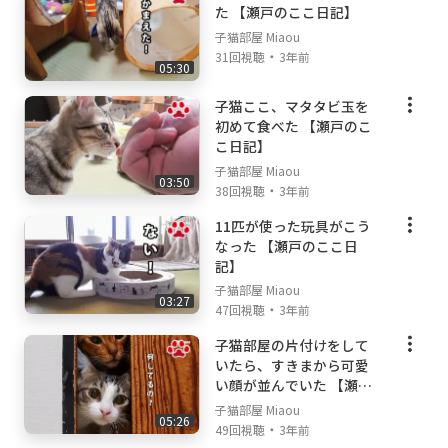
た 【瀬戸のここ日記】
子猫部屋 Miaou
・
31回視聴
3年前
05:30
子猫ここ、マタタビ玉を
初めて食べた 【瀬戸のこ
こ日記】
子猫部屋 Miaou
03:50
・
38回視聴
3年前
11匹が使った玩具がこう
なった 【瀬戸のここ日
記】
子猫部屋 Miaou
03:27
・
47回視聴
3年前
子猫部屋の片付けをして
いたら、すきまから可愛
い顔が並んでいた 【瀬戸
の子猫日記】
子猫部屋 Miaou
05:26
・
49回視聴
3年前