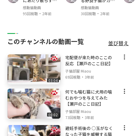
にあたり散らすヤ
る野良子猫がカワ
male ♂; May, 2021- ）
クザ猫
イイ
感動猫動画
感動猫動画
・
・
95回視聴
2年前
30回視聴
2年前
【猫部屋で使用している物】
[株式会社リッチェル]
木製お掃除簡単キャットサークル:
https://yout
このチャンネルの動画一覧
並び替え
u.be/6VYYZS-Fk2o
ラプレ 壁高ネコトイレ ホワイト:
https://yout
宅配便が来た時のここの
u.be/edAgsb9IPnc
反応 【瀬戸のここ日記】
子猫部屋 Miaou
【撮影機材】
・
69回視聴
3年前
Canon C200
03:04
Eos R
何でも噛む猫に犬用の噛
Sennheiser
むおやつを与えてみた
【瀬戸のここ日記】
子猫部屋 Miaou
08:02
・
73回視聴
3年前
避妊手術後の ○玉がなく
なった子猫を威嚇する猫