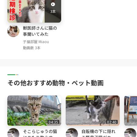
みけ Mi-ke (三毛猫 calico, female ♀; May, 201
3本
4- )
くろ Kuro (黒猫 black, male ♂; October, 2014
- )
獣医師さんに猫の
事聞いてみた
しぴ Chipie (グレートラ light gray tabby, femal
e ♀; April, 2015- )
子猫部屋 Miaou
動画数 3本
みみ Mimi (グレートラ gray tabby, female ♀;
April, 2015- )
まや Maya (茶白 red tabby and white, Male ♂;
April,2016-)
るか Luca (アビシニアン レッド Abyssinian R
その他おすすめ動物・ペット動画
ed, male ♂ ;January 16, 2017-)
める Mer (アビシニアン ルディ Abyssinian Ru
ddy, male ♂ ;January 16, 2017-)
らな Lana (サビ猫 tortoiseshell cat, female
♀; July, 2017- )
アリス Alice (スコティッシュ・フォールド Scot
04:35
02:40
tish fold mele ♂ April,2019- )
そこらじゅうの猫
自販機の下に隠れ
ここ Coco （キジトラ Brown Mackerel Tabby,