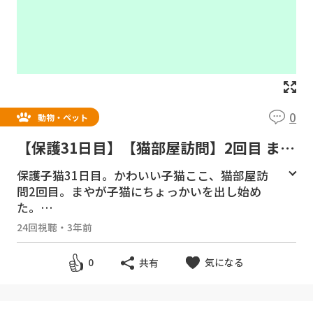
0
動物・ペット
【保護31日目】【猫部屋訪問】2回目 ま
や、子猫を叩き落としてしまった 【瀬戸
保護子猫31日目。かわいい子猫ここ、猫部屋訪
のここ日記】
問2回目。まやが子猫にちょっかいを出し始め
た。
24回視聴
・
3年前
チャンネル登録をお願いします。
https://good
y-tv.online/channel/27/
気になる
0
共有
無料動画サイト Goody!TV
https://goody-t
v.online/