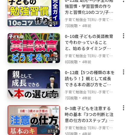
0~12歳 幼児〜小学生の勉
の悩みや不安解決ch
強習慣・学習習慣の作り
て・育児のベストな親の姿を表す言葉だと思っ
方と習慣化10のコツ/子育
ています。子どもために親は犠牲になるのでは
て勉強会TERUの子育て・
子育て勉強会 TERU -子育て・
なく、親も自分を大切にしながら、できる限り
25:53
育児の悩みや不安解決ch
・
育児の悩みや不安解決ch-
7回視聴
4年前
できる範囲で子どもと関わっていく。その方が
子どもも安心できますし、親の不安も少しずつ
0~10歳 子どもの英語教育
解消されていきます。親の心の安定ほど子ども
で今わかっていること
に良い影響を与えてくれることはありません！
と、始めるタイミングや
方法などの考え方『赤ち
子育て勉強会 TERU -子育て・
15:34
ゃん～幼児、小学生向け
・
育児の悩みや不安解決ch-
▼このチャンネルを見てほしい方
8回視聴
4年前
の英語教育』/子育て勉強
・子育て・育児に自信がなくて不安や悩みを抱
0~12歳【5つの種類の本を
会TERUの子育て・育児の
えているという方
読もう！】親として成長
悩みや不安解決ch
・子どもの成長のためにできることを知りたい
できる本の選び方をご紹
という方
介します！/子育て勉強会
子育て勉強会 TERU -子育て・
09:04
TERUの子育て・育児の悩
・子育て・育児との向き合い方を知り、不安や
・
育児の悩みや不安解決ch-
7回視聴
4年前
みや不安解決ch
悩みを解消したいという方
0~3歳 子どもを注意する
・子どものことを理解して良いコミュニケーシ
時の基本『3つの判断と注
ョンを取っていきたいという方
意の仕方の3ステップ』/
・育児の負担を減らしていきたいという方
子育て勉強会TERUの子育
子育て勉強会 TERU -子育て・
・家庭でできる幼児教育や早期教育について知
07:14
て・育児の悩みや不安解
・
育児の悩みや不安解決ch-
5回視聴
4年前