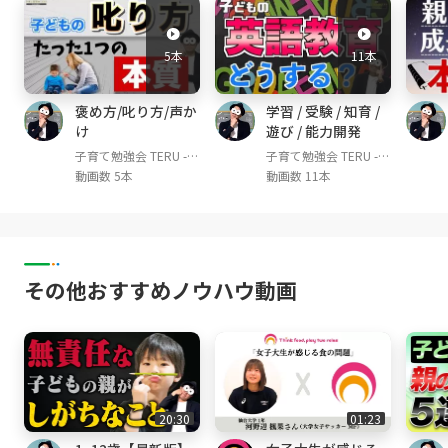
届けして、子育て・育児のお悩みや不安を解消
していくチャンネルです！
5本
11本
▼TERUのプロフィール
褒め方/叱り方/声か
学習 / 受験 / 知育 /
幼児教育講師。これまで1,000人を超える子ど
け
遊び / 能力開発
もの教育に従事。
子育て勉強会 TERU -子
子育て勉強会 TERU -子
YouTube『子育て勉強会TERU channel』は登
育て・育児の悩みや不
育て・育児の悩みや不
動画数 5本
動画数 11本
録者90,000人超(2022年11月時点)
安解決ch-
安解決ch-
幼児教育現場で培った知識を世の親御さんにお
届けし、1人でも多くの方が笑顔で楽しい。そ
して子どももイキイキと成長できる子育てや育
児の実現を目的として活動中。特に教育の専門
その他おすすめノウハウ動画
は年中・年長〜小学校低学年の子どもたち。現
在、親御さん向けの子育てコミュニティも運営
中。
お世話になってきた幼児教室に迷惑をかけない
ために、SNSやYouTubeではゴーグルをつけて
20:30
01:23
活動をしています！見た目はふざけているよう