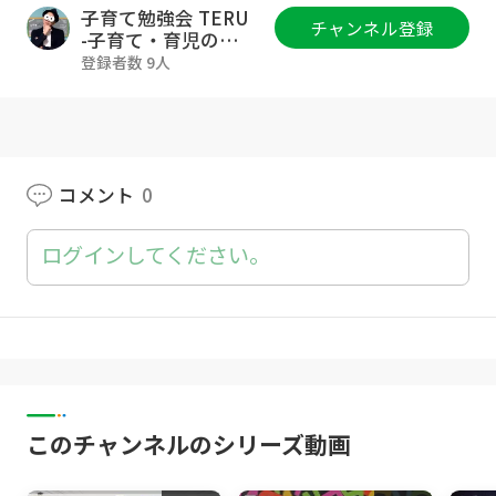
----------------------
子育て勉強会 TERU
チャンネル登録
-子育て・育児の悩
みや不安解決ch-
▼子育ての至極の学び動画見放題！TERU運営
登録者数 9人
子育てコミュニティ『子育て実践会』はこちら
から
https://www.fan.salon/terukyoiku/
コミュニティ参加のご質問・ご相談は各種SNS
コメント
0
のDMにお気軽に下さいね！もしSNSが難しけ
れば、Goody!TVのコメント欄にご質問下さい
ログインしてください。
😊
▼TERUのSNS等の活動一覧
https://lit.link/terukyoiku
▼このチャンネルは
YouTube登録者9万人超(2022年11月時点)の幼
このチャンネルのシリーズ動画
児教育講師TERUが、0歳~12歳の子育てをされ
ている親御さん向けに、子育てや育児、幼児教
育、知育、育脳に関する情報を専門家目線でお