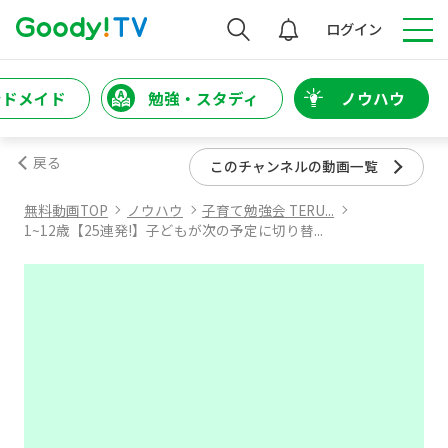
検索
ログイン
ンドメイド
勉強・スタディ
ノウハウ
戻る
このチャンネルの動画一覧
無料動画TOP
ノウハウ
子育て勉強会 TERU...
1~12歳【25連発!】子どもが次の予定に切り替...