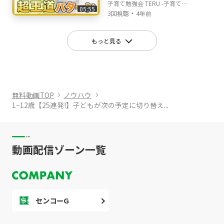
TERUの子育て・育児の悩
子育て勉強会 TERU -子育て・
05:55
みや不安解決ch
・
育児の悩みや不安解決ch-
3回視聴
4年前
もっと見る
無料動画TOP
ノウハウ
1~12歳【25連発!】子どもが次の予定に切り替え...
動画配信ゾーン一覧
センコーG