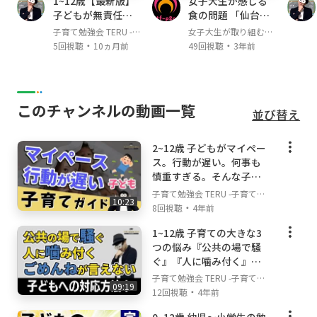
1~12歳【最新版】
女子大生が感じる
に見えるかもしれませんが、至って真面目に発
子どもが無責任に
食の問題 「仙台大
信しています😊
なる親やご家庭の
学 1年 MF 河野辺楓
子育て勉強会 TERU -子
女子大生が取り組む食
特徴/子育て勉強会
果さん」
・
・
育て・育児の悩みや不
の問題
5回視聴
10ヵ月前
49回視聴
3年前
▼チャンネルで伝えていきたい想い
TERUの子育て・育
安解決ch-
児の悩みや不安解
子育て・育児の勉強の方法は世の中にたくさん
決ch
あります。赤ちゃん(乳児)〜幼児、小学生以降
の子育て・育児も含めて、いろんな学びはあり
このチャンネルの動画一覧
並び替え
ますが、私はただ学べば良いわけではないと思
っています。学び＋心の安定を大切にしながら
2~12歳 子どもがマイペー
情報を得ていくことで、親子ともに無理のな
ス。行動が遅い。何事も
い。でもベストな成長を実現できると考えてい
慎重すぎる。そんな子育
ます。そんな親子の心を大切にしながら子育
てのポイントについて解
子育て勉強会 TERU -子育て・
て・育児について学び、不安や悩みを解消して
10:23
説します！/子育て勉強会
・
育児の悩みや不安解決ch-
8回視聴
4年前
いける情報を発信していけるよう頑張ります！
TERUの子育て・育児の悩
1~12歳 子育ての大きな3
みや不安解決ch
つの悩み『公共の場で騒
▼このチャンネルの合言葉
ぐ』『人に噛み付く』
『できる限りできる範囲で』
『ごめんねが言えない』
子育て勉強会 TERU -子育て・
私のチャンネルの情報を受け取る際には、どの
09:19
時の対応方法！/子育て勉
・
育児の悩みや不安解決ch-
12回視聴
4年前
動画にもこの合言葉を前提にご覧下さい。『で
強会TERUの子育て・育児
きる限りできる範囲で』という言葉は、子育