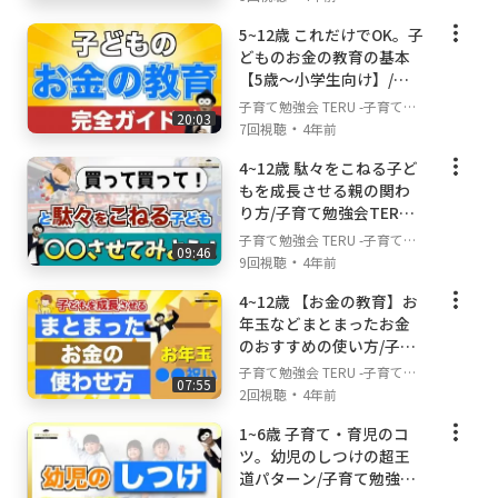
りたい方
決ch
5~12歳 これだけでOK。子
・幼児期からの知育や育脳に興味がある方
どものお金の教育の基本
・子どもの勉強、学習との付き合い方を学びた
【5歳〜小学生向け】/子
い方
育て勉強会TERUの子育
子育て勉強会 TERU -子育て・
20:03
て・育児の悩みや不安解
・
育児の悩みや不安解決ch-
7回視聴
4年前
▼どんな動画を投稿していくのか？
決ch
このチャンネルでは、様々な角度から、子育
4~12歳 駄々をこねる子ど
もを成長させる親の関わ
て・育児の不安やお悩みを解決することを目的
り方/子育て勉強会TERU
としていますので、基本は皆さんが子育てや育
の子育て・育児の悩みや
子育て勉強会 TERU -子育て・
児の中で悩むこと。不安に思うことにフォーカ
09:46
不安解決ch
・
育児の悩みや不安解決ch-
9回視聴
4年前
スして動画を投稿していきます！ただ、私は幼
児教育の先生であり、教育に専門性があるの
4~12歳 【お金の教育】お
で、家庭教育や知育などのお悩みに関する動画
年玉などまとまったお金
が少し多くなると思いますが、子どもとの関わ
のおすすめの使い方/子育
て勉強会TERUの子育て・
り方や親の心の持ち方なども大切にしているの
子育て勉強会 TERU -子育て・
07:55
育児の悩みや不安解決ch
・
で、色んな面から皆さんの子育て・育児のお悩
育児の悩みや不安解決ch-
2回視聴
4年前
みと不安を解消できる動画を投稿していきたい
1~6歳 子育て・育児のコ
と思います！
ツ。幼児のしつけの超王
道パターン/子育て勉強会