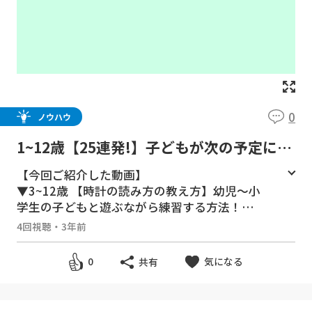
0
ノウハウ
1~12歳【25連発!】子どもが次の予定に切
り替えやすくなる工夫25連発！『幼児・
【今回ご紹介した動画】
小学生』/子育て勉強会TERUの子育て・
▼3~12歳 【時計の読み方の教え方】幼児〜小
育児の悩みや不安解決ch
学生の子どもと遊ぶながら練習する方法！
https://youtu.be/6Yg4IGBXrFk
4回視聴
・
3年前
▼2~9歳 子育ての悩み『子どもの朝の準備が遅
気になる
0
共有
いダラダラ問題』へのオススメ対応方法
https://youtu.be/0EuXu81iQRE