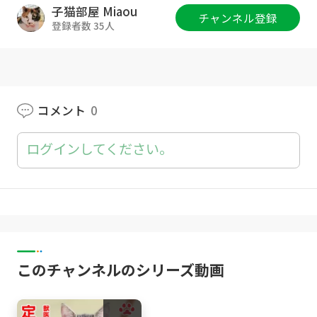
子猫部屋 Miaou
チャンネル登録
猫部屋グッズ :
http://www.catsroom-miaou.s
登録者数 35人
hop/
Twitter :
https://twitter.com/Catsroom_Mia
ou
コメント
0
Instagram :
https://www.instagram.com/Cats
room_Miaou/
ログインしてください。
公式サイト :
http://miaou-jp.com
みゃうのぶろぐ(猫部屋での出来事・備忘記録)
https://miaou-cat.jp/
[子猫部屋]
このチャンネルのシリーズ動画
れあ Lea (白黒 Bicolor ; April, 2020-)
さら Sala (キジトラ Brown Tabby ; April, 202
0-)
るい Louis (黒白ハチワレ Bicolor(Tuxedo) ; A