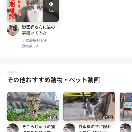
pril, 2020-)
3本
[猫部屋]
みけ Mi-ke (三毛猫 calico, female ♀; May, 201
獣医師さんに猫の
事聞いてみた
4- )
くろ Kuro (黒猫 black, male ♂; October, 2014
子猫部屋 Miaou
動画数 3本
- )
しぴ Chipie (グレートラ light gray tabby, femal
e ♀; April, 2015- )
みみ Mimi (グレートラ gray tabby, female ♀;
April, 2015- )
その他おすすめ動物・ペット動画
まや Maya (茶白 red tabby and white, Male ♂;
April,2016-)
るか Luca (アビシニアン レッド Abyssinian R
ed, male ♂ ;January 16, 2017-)
める Mer (アビシニアン ルディ Abyssinian Ru
ddy, male ♂ ;January 16, 2017-)
04:35
02:40
らな Lana (サビ猫 tortoiseshell cat, female
そこらじゅうの猫
自販機の下に隠れ
♀; July, 2017- )