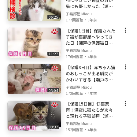
布にやさしい検査の方が
猫にも優しかった【瀬戸
の子猫日記】
子猫部屋 Miaou
06:25
・
177回視聴
3年前
【保護1日目】保護された
子猫が猫部屋へやってき
た日【瀬戸の保護猫日
記】
子猫部屋 Miaou
11:27
・
176回視聴
4年前
【保護3日目】赤ちゃん猫
のおしっこが出る瞬間が
かわいすぎる【瀬戸のこ
こ日記】
子猫部屋 Miaou
03:04
・
172回視聴
4年前
【保護15日目】仔猫驚
愕！深夜に猫たちが次々
と現れる子猫部屋【瀬戸
のここ日記】
子猫部屋 Miaou
09:37
・
152回視聴
4年前