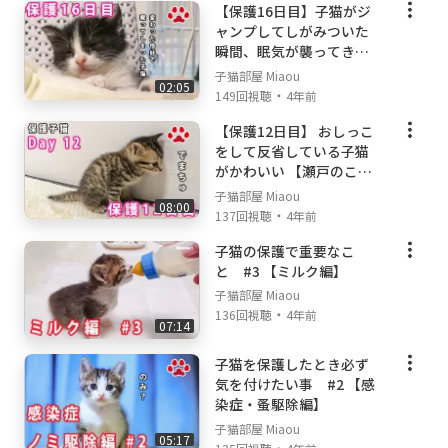
【保護16日目】子猫がジ
ャンプしてしがみついた
瞬間、眠気が襲ってきた
のか眠ってしまったるい
子猫部屋 Miaou
02:05
【瀬戸の3姉妹日記】
・
149回視聴
4年前
【保護12日目】 おしっこ
をして反省している子猫
がかわいい 【瀬戸のここ
日記】
子猫部屋 Miaou
08:00
・
137回視聴
4年前
子猫の保護で重要なこ
と #3 【ミルク編】
子猫部屋 Miaou
・
136回視聴
4年前
07:14
子猫を保護したとき必ず
気を付けたい事 #2 【感
染症・蚤駆除編】
子猫部屋 Miaou
05:17
・