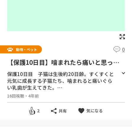
0
動物・ペット
【保護10日目】噛まれたら痛いと思った
ら乳歯がしっかりと生えていた【瀬戸の3
保護10日目 子猫は生後約20日齢。すくすくと
姉妹日記】
元気に成長する子猫たち、噛まれると痛いぐら
い乳歯が生えてきた。
16回視聴
・
4年前
チャンネル登録をお願いします。
https://good
y-tv.online/channel/27/
気になる
2
共有
無料動画サイト Goody!TV
https://goody-t
v.online/