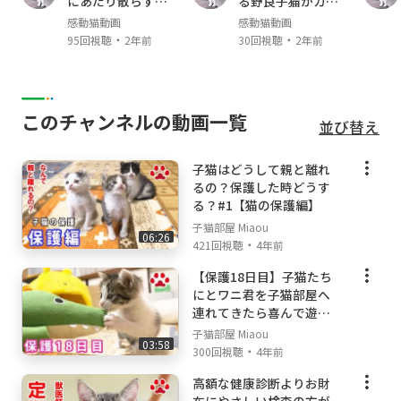
にあたり散らすヤ
る野良子猫がカワ
アリス Alice (スコティッシュ・フォールド Scot
クザ猫
イイ
感動猫動画
感動猫動画
tish fold mele ♂ April,2019- )
・
・
95回視聴
2年前
30回視聴
2年前
ここ Coco （キジトラ Brown Mackerel Tabby,
male ♂; May, 2021- ）
【猫部屋で使用している物】
このチャンネルの動画一覧
並び替え
[株式会社リッチェル]
子猫はどうして親と離れ
木製お掃除簡単キャットサークル:
https://yout
るの？保護した時どうす
u.be/6VYYZS-Fk2o
る？#1【猫の保護編】
ラプレ 壁高ネコトイレ ホワイト:
https://yout
子猫部屋 Miaou
u.be/edAgsb9IPnc
06:26
・
421回視聴
4年前
【撮影機材】
【保護18日目】子猫たち
にとワニ君を子猫部屋へ
Canon C200
連れてきたら喜んで遊ん
Eos R
でくれました【瀬戸の3姉
子猫部屋 Miaou
Sennheiser
03:58
妹日記】
・
300回視聴
4年前
高額な健康診断よりお財