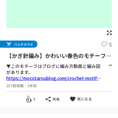
0
ハンドメイド
【かぎ針編み】かわいい春色のモチーフバ
ッグ
▼このモチーフはブログに編み方動画と編み図
があります。
https://mocotaroublog.com/crochet-motif-2
20902/
257回視聴
・
3年前
気になる
1
共有
▼メランジトリコで編んだ作品まとめ
https://mocotaroublog.com/daiso-melange-t
ricot-230316/