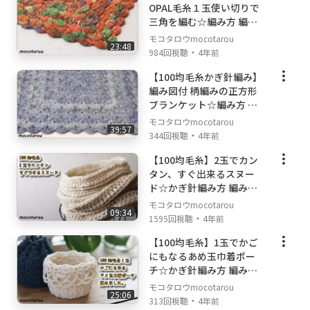
OPAL毛糸１玉使い切りで
三角を編む☆編み方 編み
物☆
モコタロウmocotarou
23:48
・
984回視聴
4年前
【100均毛糸かぎ針編み】
編み図付 柄編みの正方形
ブランケット☆編み方 編
み物☆Crochet Room Mat
モコタロウmocotarou
39:57
☆
・
344回視聴
4年前
【100均毛糸】2玉でカン
タン、すぐ出来るスヌー
ド☆かぎ針編み方 編み物
☆
モコタロウmocotarou
09:34
・
1595回視聴
4年前
【100均毛糸】1玉でかご
にもなるあめ玉巾着ポー
チ☆かぎ針編み方 編み物
☆
モコタロウmocotarou
25:06
・
313回視聴
4年前