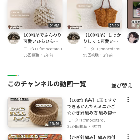
カラー：89番
アクリル100％
30g、約49m
21:58
29:12
1玉とちょっと使いました。
100均糸でふんわり
【100均糸】しっか
可愛いひらひら模
りしてて可愛い模
様の巾着ポーチの
様編みバッグの編
モコタロウmocotarou
モコタロウmocotarou
[使用したかぎ針]
編み方。かぎ針編
み方。かぎ針編み
・
・
95回視聴
2年前
99回視聴
2年前
み
10号（6㎜）
このチャンネルの動画一覧
並び替え
-------------------------------------
【100均毛糸】1玉ですぐ
できるかんたんミニかご
[サイズ]
☆かぎ針編み方 編み物☆
モコタロウmocotarou
縦：約21.5cm、横：約30cm、マチ：約10cm
15:46
・
2234回視聴
4年前
【かぎ針編み】編み図付