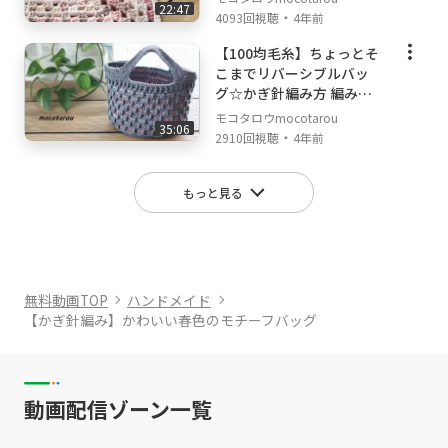
22:47
・
4093回視聴
4年前
【100均毛糸】ちょっとそ
こまでリバーシブルバッ
グ☆かぎ針編み方 編み物
☆
モコタロウmocotarou
35:06
・
2910回視聴
4年前
もっと見る
無料動画TOP
ハンドメイド
【かぎ針編み】かわいい春色のモチーフバッグ
動画配信ゾーン一覧