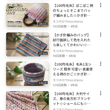
【100均毛糸】ぽこぽこ柄
のちょっとそこまでバッ
グ編みました☆かぎ針編
み方 編み物☆
モコタロウmocotarou
29:15
・
945回視聴
4年前
【かぎ針編みのバッグ】
試行錯誤して色を入れた
ら楽しくてかわいい☆か
ぎ針編み方 編み物☆
モコタロウmocotarou
37:04
・
98回視聴
4年前
【100均毛糸】毛糸1玉シ
リーズ 簡単 可愛い 表裏使
える柄のかご☆かぎ針編
み方 編み物☆
モコタロウmocotarou
14:10
・
338回視聴
4年前
【100均毛糸】大判サイ
ズ、春の長方形ブランケ
ット☆ショールにも☆か
ぎ針編み方 編み物☆
モコタロウmocotarou