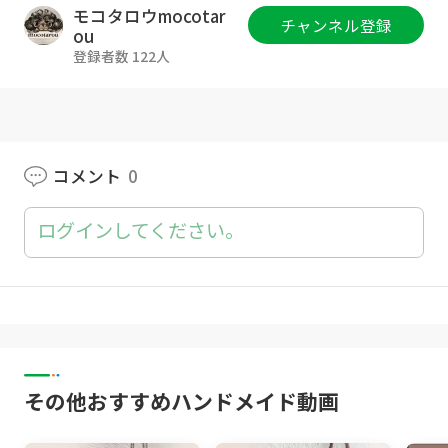
モコタロウmocotar
チャンネル登録
ou
今回はダスティピンクで6枚
登録者数 122人
アクリル並太の89番のカラーで6枚
ライトベージュで2枚編んでいます。
-----------------------------------------
コメント
0
ログインしてください。
[使用した毛糸]
DAISO：メランジトリコ
カラー：ダスティピンク、ライトベージュ
アクリル100％
50g、約90m
1玉ずつ使いました。
その他おすすめハンドメイド動画
Seria：NEWアクリル並太