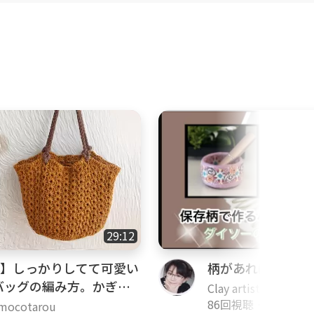
29:12
糸】しっかりしてて可愛い
柄があればいろん
バッグの編み方。かぎ針
Clay artist(ポリマ
86回視聴
・
3年前
cotarou