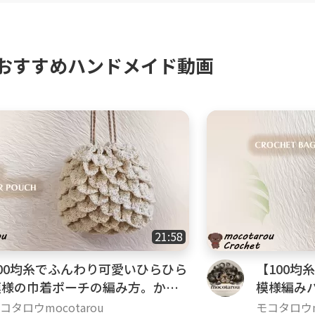
し方
おすすめハンドメイド動画
V V V V （2段めの増やし方）
目なしで戻ります。
1 V1 V1 V1 V1 （3段めの増やし方）
目なしで戻ります。
 V2 V2 V2 V2 V1 （4段めの増やし方）
目なしで戻ります。
3 V3 V3 V3 V3 （5段めの増やし方）
目なしで戻ります。
21:58
し目、同じ目にこま編み2回入れる
100均糸でふんわり可愛いひらひら
【100均
と目づつこま編みをする回数
模様の巾着ポーチの編み方。かぎ
模様編み
針編み
編み
コタロウmocotarou
モコタロウmo