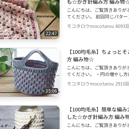
も☆かぎ針編み方 編み物
oody-tv.comからGoo
こんにちは、ご覧頂きありが
宛に連絡いたしますので、応
てください。 前回同じパターンで編んだひざ掛け https://youtu.be/iOv0gT
E3qzg ----------------------------------------- [使用した毛糸] DAISO：ミックス
モコタロウmocotarou
4093
ケーク カラー：ベージュ、ペール
22:47
色2玉 [使用したかぎ針] 10号（6㎜） ------------------------------------- [チャ
プター] 00:00 毛糸の説明 01:08 編み始め 08:30 色を変えます 15:27 ふちを
編みます 18:30 糸始末 20:15 完成しました [レシ
【100均毛糸】ちょっと
8目で始めます。 ・1段：く
方 編み物☆
ら。長編み3目、くさり編み、
こんにちは、ご覧頂きありが
みます。 ・2段：くさり編み
てください。 ・円の増やし方はブログに編み図をのせています。 https://
て数えています）、後は穴の
mocotaroublog.com/e
くさり編み3目で作っています
モコタロウmocotarou
2910
やし方は同じです。 ----------------------------------------- [使用した毛糸] DAIS
降：色を交互に変えながら2
35:06
O：リサイクルポリエステル毛
い。 ・縁編み。くさり編み1
0％ 70g、約165m 2玉 Seria：ミルフィムソックヤーン カラー2番 アクリル
にも1目づつこま編みが入る
100％ 35g、約105m 2玉 [使用したかぎ針] 8号（5㎜） ------------------------
【100均毛糸】簡単な編
るのでこま編み２つで終わります。 [サイズ] 縦57㎝、横97㎝
------------- [チャプター] 00:00 毛糸の説明 00:57 編み始め 04:25 側面編み始
を79㎝って言っていますが9
した☆かぎ針編み方 編み
め 15:50 バッグ上部 21:00 
こんにちは、ご覧頂きありがとうございます。 -------------
[レシピ] ・ポリエステル糸2本取り ・1段：輪を作って、くさり2で立ち上が