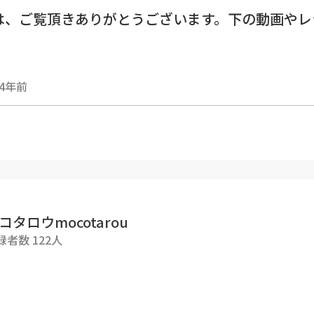
は、ご覧頂きありがとうございます。下の動画やレ
やし方はブログに編み図をのせています。
4年前
//mocotaroublog.com/ennnoamikata/
方は同じです。
----------------------------
コタロウmocotarou
かぎ針]
録者数 122人
）