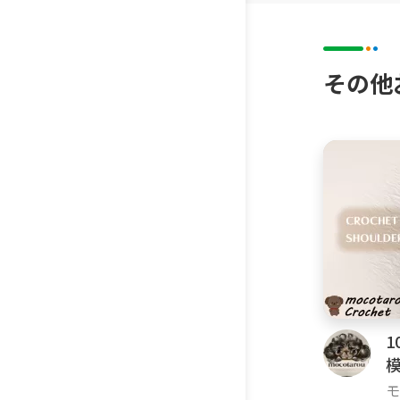
円の増や
・ 6
その他
・ V V 
・ 増し
・ V1 V
・ 増し
・ 1 V2
・ 増し
・ V3 V
・ 増し
V＝増や
数字＝ひ
モ