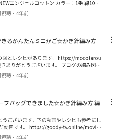
き抜き ・2段～8段：中長編みで円を8段ま
みの時と同じです。 ・ミルフィム2本取り ・
回視聴
・
4年前
るっとすじ編み ・10段：立ち上がりくさり
エステル糸2本取り ・11段：立ち上がりくさり
たスジに針を入れて長編み。（こま編み3、9段
ぐできるかんたんミニかご☆かぎ針編み方
長編み）の繰り返し。 ・ミルフィム2本取り
、ぐるっとすじ編み ・13段：立ち上がりくさ
リエステル糸2本取り ・14段：立ち上がりくさ
シピがあります。 https://mocotarou
に針を入れて長編み、こま編み3）の繰り返
4段繰り返し ・ミルフィム2本取り ・34段：立
[使用し
回視聴
・
4年前
じ編み ・35段：立ち上がりくさり1、ぐるっ
本取り ・36段：立ち上がりくさり1、（34段
編み、こま編み1）の繰り返し。 ・37段：持
12目、くさり35目、20目飛ばす、中長編み1
チーフバッグできました☆かぎ針編み方 編
と中長編み、持ち手の根本は1目飛ばして2目ひ
み ・持ち手内側：引き抜き編み [サイズ]
6cm
とうございます。下の動画やレシピも参考にし
回視聴
・
4年前