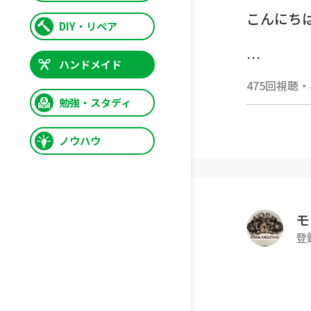
こんにち
DIY・リペア
ハンドメイド
・円の増
475回視聴
・
https:
勉強・スタディ
※増やし
ノウハウ
-------------
モ
[使用した
登
8号（5㎜