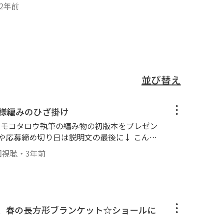
2年前
ウの編み小物』
並び替え
模様編みのひざ掛け
とモコタロウ執筆の編み物の初版本をプレゼン
応募締め切り日は説明文の最後に↓ こんに
：パウダーコットン 色
回視聴
・
3年前
％ 150g、約360ｍ 2玉使用 使用かぎ
ーザー登録をお願いします。 2. モコタロウmoc
をしてください。 3. 「【かぎ針編み】年中使え
いね」👍を押してください。 ＜ 応募
ズ、春の長方形ブランケット☆ショールに
ine@g