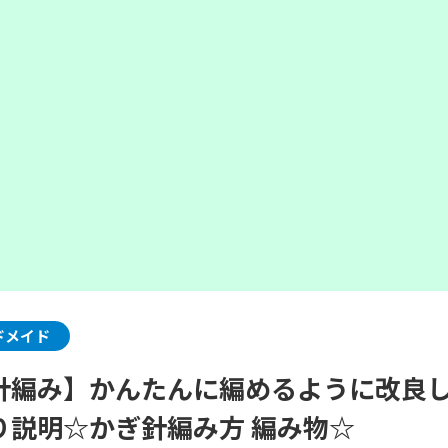
ドメイド
針編み】かんたんに編めるように改良
り説明☆かぎ針編み方 編み物☆