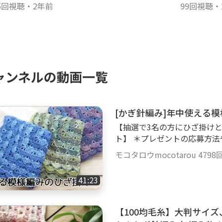
5回視聴
・
2年前
99回視聴
・
---- 本 ---------------
ン＆かわいい＆すぐできる！かぎ針で編むモコタロ
ャンネルの動画一覧
クスさんより発売中です。
、Amazon、楽天等でお買い求め頂けます。
[かぎ針編み]年中使える
【抽選で3名の方にひざ掛け
ト】 ＊プレゼントの応募方法や
ちは😊見て頂いてありがとうございます。 ユザワヤ
モコタロウmocotarou
4798
番：5番 コットン50％、アクリル50
針：8号 サイズ：縦45cm、横100cm ＜ プレゼントに応募するには! ＞ 1. 無
41:23
料動画サイトGoody!TVにユ
otarouのチャンネルを登録
る模様編みのひざ掛け」を見て「い
【100均毛糸】大判サイ
締め切り日 ＞ 2022年11月14日 ＜当選連絡方法＞ 当選者には、onl