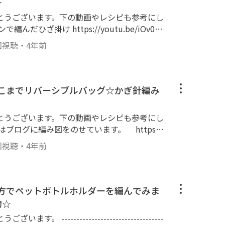
☆
dy!TVにユーザー登録していただいたメールアドレス
とうございます。下の動画やレシピも参考にし
募者はご確認をお願いいたします。
回視聴
・
4年前
ピンク アクリル100％ 80g、約124m 各
ピ] ・作り目：くさり編み4
そこまでリバーシブルバッグ☆かぎ針編み
さり編み5目して、6目めのくさり編みの目か
1目飛ばして長編み3目・・・を繰り返して編
とうございます。下の動画やレシピも参考にし
3、長編み2目（最初の立ち上がりを1目とし
中に長編み3目、くさり編みの繰り返し。角は
nnnoamikata/ ※今回の動画は中長編みですが増
。最後は中長編みで繋げています。 ・3段以
回視聴
・
4年前
段めと同じ様にお好きな大きさまで編んで下さ
糸 カラー：アッシュグレー ポリエステル10
、こま編み1、ぐるっとこま編み。角のくさり
ようにします。最後は最初こま編み1つしてい
み方でペットボトルホルダーを編んでみま
 ※動画では横
7㎝です。
物☆
持ち手 30:10 持ち手内側 32:28 完成しました。
---------------------