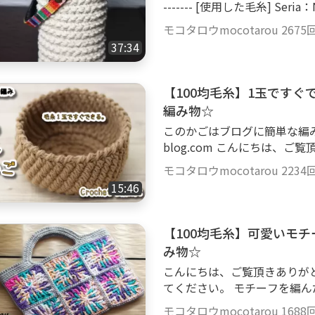
------- [使用した毛糸] Seria：NEWエンジェルコットン カラー：1番 綿10
り、輪の中に中長編み12、引
0％ 25g、約65m 2玉 コットン糸2本とレース糸の3本取りで編んでいます。
で編みます。増やし方はこま編
モコタロウmocotarou
2675
[使用したかぎ針] 8号（5㎜）
9段：立ち上がりくさり1、ぐ
37:34
1、ぐるっとこま編み ・ポリ
1、こま編み2、9段めの残し
【100均毛糸】1玉です
めの残したスジに針を入れて
・12段：立ち上がりくさり1
編み物☆
り1、ぐるっとこま編み ・ポ
このかごはブログに簡単な編み図とレ
り1、（12段めの残したスジ
blog.com こんにちは、ご覧頂きありがとうございます。 ブログの編み図や
し。 ・15段～33段：9段～1
レシピも参考にしてください。 ----------------------------------------- 
モコタロウmocotarou
2234
ち上がりくさり1、ぐるっとす
た毛糸] DAISO：アクリル毛糸 並太 カラー：ヘーゼルブラウン アクリル10
15:46
とこま編み ・ポリエステル糸2
0％ 40g、約68m 1玉 [使用したかぎ針] 10号（6㎜） [サイズ] 縦7cm、直径
めの残したスジに針を入れて長
14cm
ち手＝88目? 片面＝中長編み
【100均毛糸】可愛いモ
2目 ・38段と39段：ぐるっ
み物☆
とつ ・40段：ぐるっと引き抜き編
縦14.5cm、横31cm、底直径1
こんにちは、ご覧頂きありが
てください。 モチーフを編んだ動画です。 https://goody-tv.online/movie/
play/1113/ ----------------------------------------- [使用した毛糸] モチーフ12枚
モコタロウmocotarou
1688