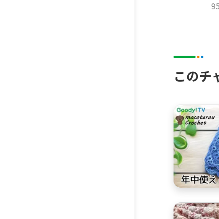
9
------------
『カンタ
このチ
ワニブッ
全国の書店