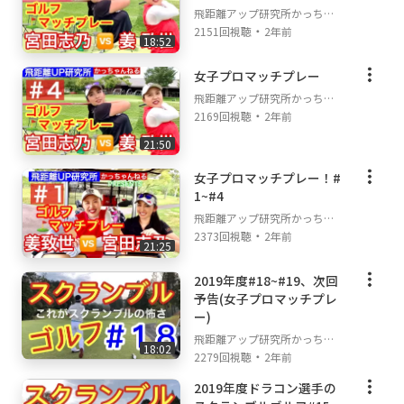
飛距離アップ研究所かっちゃ
・
んねる
2151回視聴
2年前
18:52
女子プロマッチプレー
飛距離アップ研究所かっちゃ
・
んねる
2169回視聴
2年前
21:50
女子プロマッチプレー！#
1~#4
飛距離アップ研究所かっちゃ
・
んねる
2373回視聴
2年前
21:25
2019年度#18~#19、次回
予告(女子プロマッチプレ
ー)
飛距離アップ研究所かっちゃ
18:02
・
んねる
2279回視聴
2年前
2019年度ドラコン選手の