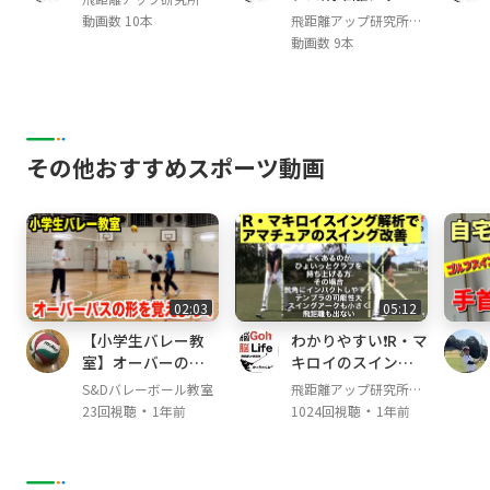
大作戦
っちゃんねる
動画数 10本
飛距離アップ研究所か
っちゃんねる
動画数 9本
その他おすすめスポーツ動画
02:03
05:12
【小学生バレー教
わかりやすい❗️R・マ
室】オーバーの形
キロイのスイング
を覚えよう！【バ
解析でアマチュア
S&Dバレーボール教室
飛距離アップ研究所か
レーボール】
のスイング改善‼️
・
・
っちゃんねる
23回視聴
1年前
1024回視聴
1年前