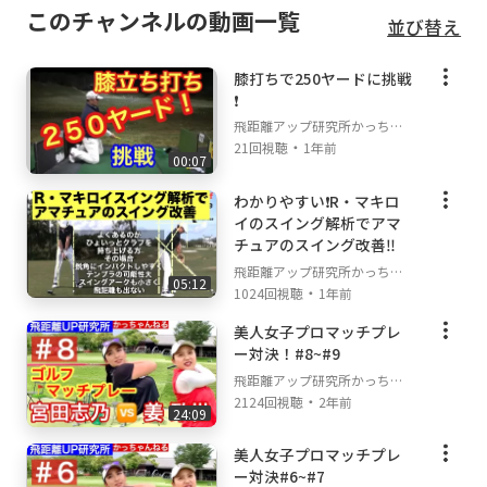
このチャンネルの動画一覧
並び替え
膝打ちで250ヤードに挑戦
❗️
飛距離アップ研究所かっちゃ
・
んねる
21回視聴
1年前
00:07
わかりやすい❗️R・マキロ
イのスイング解析でアマ
チュアのスイング改善‼️
飛距離アップ研究所かっちゃ
05:12
・
んねる
1024回視聴
1年前
美人女子プロマッチプレ
ー対決！#8~#9
飛距離アップ研究所かっちゃ
・
んねる
2124回視聴
2年前
24:09
美人女子プロマッチプレ
ー対決#6~#7