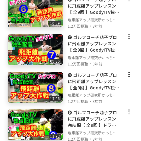
に飛距離アップレッスン
【 全9回 】Goody!TV独占
配信
飛距離アップ研究所かっちゃ
10:29
・
んねる
1.2万回視聴
3年前
❼ ゴルフコーチ萌子プロ
に飛距離アップレッスン
【 全9回 】Goody!TV独占
配信
飛距離アップ研究所かっちゃ
09:36
・
んねる
1.2万回視聴
3年前
❽ ゴルフコーチ萌子プロ
に飛距離アップレッスン
【 全9回 】Goody!TV独占
配信
飛距離アップ研究所かっちゃ
17:06
・
んねる
1.2万回視聴
3年前
❾ ゴルフコーチ萌子プロ
に飛距離アップレッスン
完結編【 全9回 】ドラコ
ン対決❗️ Goody!TV独占配
飛距離アップ研究所かっちゃ
11:32
信
・
んねる
1.2万回視聴
3年前