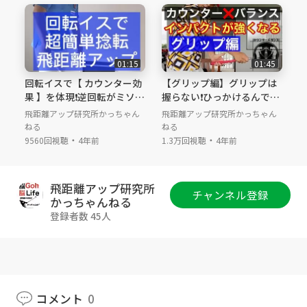
です。
ちなみに、腰を反らして打つ方は
腰痛になりやすいので注意。
私はこれで腰痛にならなくなりました。
01:15
01:45
回転イスで【 カウンター効
【グリップ編】グリップは
また、カウンターバランスでアドレスすると
果 】を体現❗️逆回転がミソ
握らない❗️ひっかけるんで
電車の揺れもフラつきにくくなります。
概要欄もご覧下さい。
す。グリップ内でテコの原
飛距離アップ研究所かっちゃん
飛距離アップ研究所かっちゃん
理を効かせて簡単飛距離ア
ねる
ねる
ップ❗️
・
・
9560回視聴
4年前
1.3万回視聴
4年前
チャンネル管理者リンク集
https://lit.link/upkachanneru
飛距離アップ研究所
チャンネル登録
かっちゃんねる
登録者数 45人
コメント
0