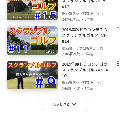
スクランブルゴルフ#15~
#17
飛距離アップ研究所かっちゃ
19:31
・
んねる
2436回視聴
2年前
2019年版ドラコン選手の
スクランブルゴルフ#11~
#14
飛距離アップ研究所かっちゃ
19:35
・
んねる
2385回視聴
3年前
2019年度ドラコンプロの
スクランブルゴルフ#9~#
10
飛距離アップ研究所かっちゃ
21:19
・
んねる
2465回視聴
3年前
もっと見る