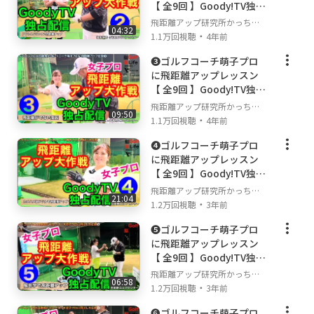
【 全9回 】Goody!TV独占
配信
飛距離アップ研究所かっちゃ
04:32
・
んねる
1.1万回視聴
4年前
❸ゴルフコーチ萌子プロ
に飛距離アップレッスン
【 全9回 】Goody!TV独占
配信
飛距離アップ研究所かっちゃ
09:50
・
んねる
1.1万回視聴
4年前
❹ゴルフコーチ萌子プロ
に飛距離アップレッスン
【 全9回 】Goody!TV独占
配信
飛距離アップ研究所かっちゃ
21:04
・
んねる
1.2万回視聴
3年前
❺ゴルフコーチ萌子プロ
に飛距離アップレッスン
【 全9回 】Goody!TV独占
配信
飛距離アップ研究所かっちゃ
06:58
・
んねる
1.2万回視聴
3年前
❻ゴルフコーチ萌子プロ