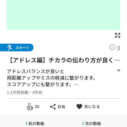
0
スポーツ
【アドレス編】チカラの伝わり方が良くな
るアドレスで飛距離アップ❗️スコアアップ❗️
アドレスバランスが良いと
飛距離アップやミスの軽減に繋がります。
スコアアップにも繋がります。
腰は反らさないように尾てい骨を下のイメージ
1.3万回視聴
・
4年前
ですが
下過ぎるのもよくありません。
気になる
20
共有
腰を突き出すのも逆効果です。
あくまでもアドレス時のイメージです。
切り替えしではお尻は突き出すイメージは必要
前の動画
次の動画