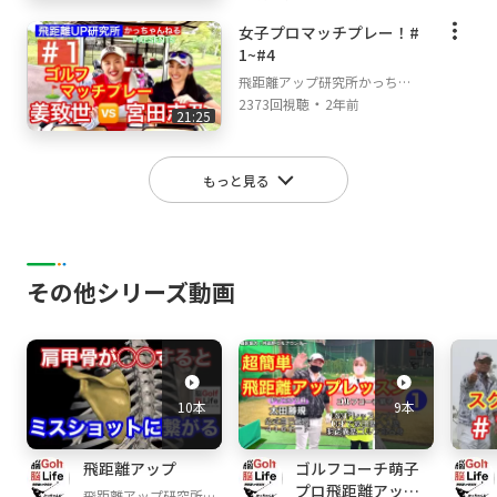
女子プロマッチプレー！#
1~#4
飛距離アップ研究所かっちゃ
・
んねる
2373回視聴
2年前
21:25
もっと見る
その他シリーズ動画
10本
9本
飛距離アップ
ゴルフコーチ萌子
プロ飛距離アップ
飛距離アップ研究所か