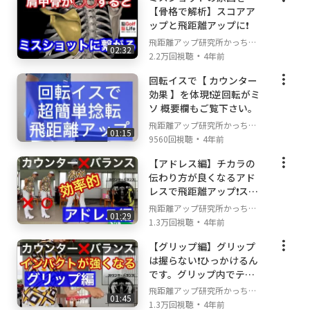
【骨格で解析】スコアア
ップと飛距離アップに❗️
飛距離アップ研究所かっちゃ
02:32
・
んねる
2.2万回視聴
4年前
回転イスで【 カウンター
効果 】を体現❗️逆回転がミ
ソ 概要欄もご覧下さい。
飛距離アップ研究所かっちゃ
01:15
・
んねる
9560回視聴
4年前
【アドレス編】チカラの
伝わり方が良くなるアド
レスで飛距離アップ❗️スコ
アアップ❗️
飛距離アップ研究所かっちゃ
01:29
・
んねる
1.3万回視聴
4年前
【グリップ編】グリップ
は握らない❗️ひっかけるん
です。グリップ内でテコ
の原理を効かせて簡単飛
飛距離アップ研究所かっちゃ
01:45
距離アップ❗️
・
んねる
1.3万回視聴
4年前