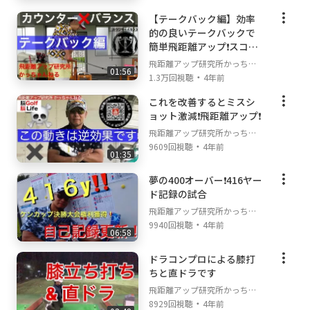
【テークバック編】効率
的の良いテークバックで
簡単飛距離アップ❗️スコア
アップ❗️
飛距離アップ研究所かっちゃ
01:56
・
んねる
1.3万回視聴
4年前
これを改善するとミスシ
ョット激減❗️飛距離アップ❗️
飛距離アップ研究所かっちゃ
・
んねる
9609回視聴
4年前
01:35
夢の400オーバー❗️416ヤー
ド記録の試合
飛距離アップ研究所かっちゃ
・
んねる
9940回視聴
4年前
06:58
ドラコンプロによる膝打
ちと直ドラです
飛距離アップ研究所かっちゃ
・
んねる
8929回視聴
4年前