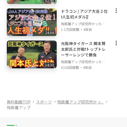
02:48
ドラコン / アジア大会２位
❗️人生初メダル🎖
飛距離アップ研究所かっちゃ
・
んねる
1.1万回視聴
4年前
24:04
元阪神タイガース 関本賢
太郎氏と対戦❗️トップトレ
ーサーレンジで勝負
飛距離アップ研究所かっちゃ
14:33
・
んねる
9228回視聴
4年前
無料動画TOP
スポーツ
飛距離アップ研究所かっ...
飛距離アップ