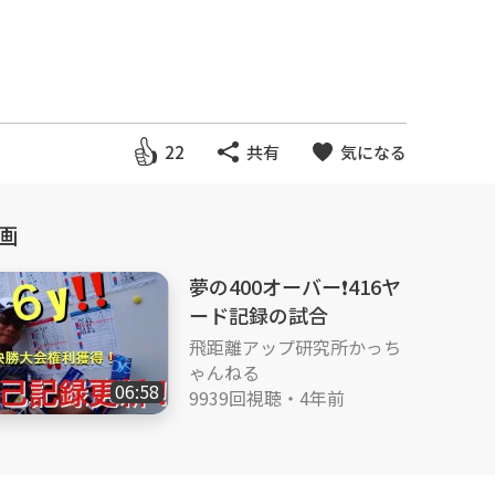
22
共有
気になる
画
夢の400オーバー❗️416ヤ
ード記録の試合
飛距離アップ研究所かっち
ゃんねる
06:58
9939回視聴
・
4年前