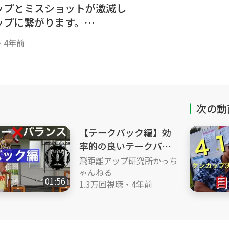
ップとミスショットが激減し
ップに繋がります。
来ていないと
・
4年前
でミスしやすくなります。
ル管理者リンク集
it.link/upkachanneru
次の動
【テークバック編】効
率的の良いテークバッ
クで簡単飛距離アップ❗️
飛距離アップ研究所かっち
スコアアップ❗️
ゃんねる
01:56
1.3万回視聴
・
4年前