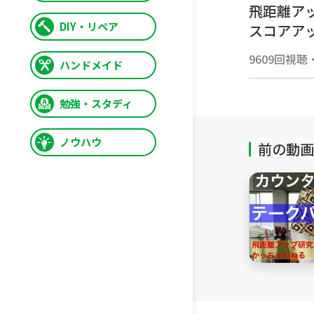
飛距離ア
DIY・リペア
スコアア
これが出
9609回視聴
ハンドメイド
特に傾斜
勉強・スタディ
チャンネ
https://l
ノウハウ
前の動画