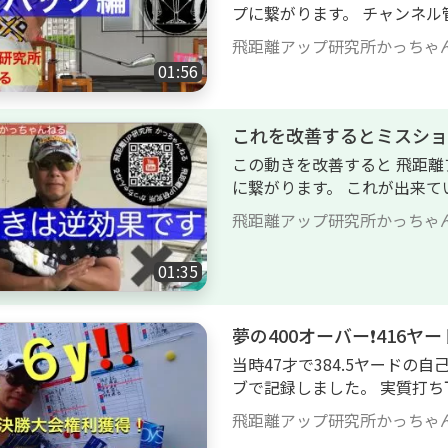
プに繋がります。 チ
飛距離アップ研究所かっちゃ
01:56
これを改善するとミスショッ
この動きを改善すると 飛距離
に繋がります。 これが出来て
チャンネル管理者リンク集 https://l
飛距離アップ研究所かっちゃ
01:35
夢の400オーバー❗️416
当時47才で384.5ヤードの自
ブで記録しました。 実質打ち下
オーバー達成でした。 2018/10/8 福岡セヴンヒルズゴルフ倶楽部にて ４１
飛距離アップ研究所かっちゃ
６y自己記録更新のビッグドライブ‼️ ４００オーバーはひ