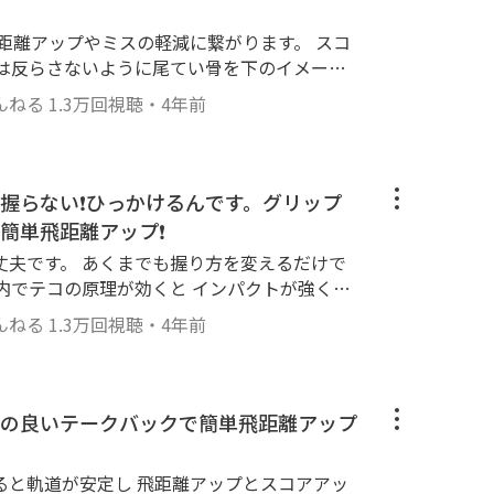
距離アップやミスの軽減に繋がります。 スコ
腰は反らさないように尾てい骨を下のイメージ
ません。 腰を突き出すのも逆効果です。 あく
んねる
1.3万回視聴
・
4年前
です。 切り替えしではお尻は突き出すイメー
を反らして打つ方は 腰痛になりやすいので注
た、カウンターバランスで
にくくなります。 チャンネル管理者
握らない❗️ひっかけるんです。グリップ
achanneru
簡単飛距離アップ❗️
丈夫です。 あくまでも握り方を変えるだけで
内でテコの原理が効くと インパクトが強くな
も飛距離は伸びてしまうのです。 形をキープ
んねる
1.3万回視聴
・
4年前
 強く握って練習するとゴルフ肘になりやすく
ードは速く出来ません。 また、左は上から押
させると トップで左腕が曲がりにくくなる利
せるのではなくひっかけるイメージ。 本にも
の良いテークバックで簡単飛距離アップ
ttps://li
ると軌道が安定し 飛距離アップとスコアアッ