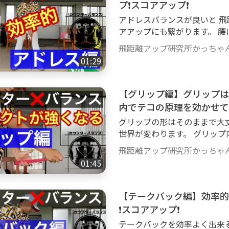
プ❗️スコアアップ❗️
アドレスバランスが良いと 飛
アアップにも繋がります。 
ですが 下過ぎるのもよくあり
飛距離アップ研究所かっちゃ
までもアドレス時のイメージ
01:29
ジは必要です。 ちなみに、腰
意。 私はこれで腰痛にならなくなりました。 ま
アドレスすると 電車の揺れもフラつき
【グリップ編】グリップは
リンク集 https://lit.link/upk
内でテコの原理を効かせて
グリップの形はそのままで大
世界が変わります。 グリップ
るので 今までより軽く振って
飛距離アップ研究所かっちゃ
したまま脱力するのがミソ。
01:45
なります。 また、ヘッドスピ
さえる右は下から吊って拮抗
点もあります。 右手は引き寄
【テークバック編】効率的
わかりやすく詳細を説明しています。 チャンネル管理者リンク集 h
❗️スコアアップ❗️
t.link/upkachanneru
テークバックを効率よく出来