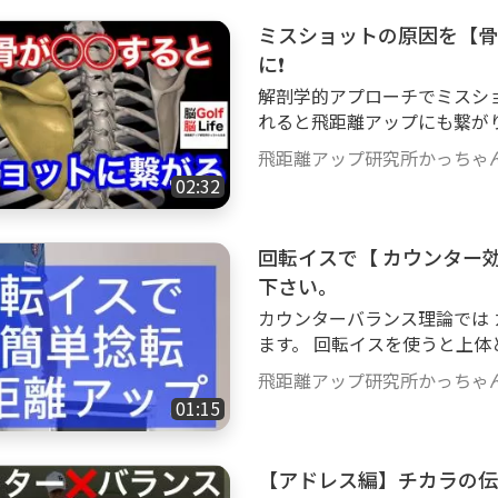
ミスショットの原因を【骨
に❗️
解剖学的アプローチでミスシ
れると飛距離アップにも繋が
がけください。 名プレーヤー
飛距離アップ研究所かっちゃ
タルも変わりますよ^ - ^ チャンネル管理者リンク集 https://lit.link/upkach
02:32
anneru
回転イスで【 カウンター効
下さい。
カウンターバランス理論では
ます。 回転イスを使うと上体
ターバランスを効かせると 飛
飛距離アップ研究所かっちゃ
体の固い方はテークバック時
01:15
ます。 むしろそうしないとト
からダウンスイング時に 下半身リード
リンク集 https://lit.link/upk
【アドレス編】チカラの伝