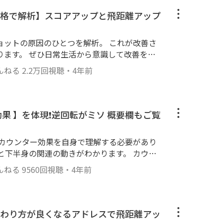
格で解析】スコアアップと飛距離アップ
ョットの原因のひとつを解析。 これが改善さ
ります。 ぜひ日常生活から意識して改善を心
は皆そうなっています。 姿勢が変わるとメン
んねる
2.2万回視聴
・
4年前
果 】を体現❗️逆回転がミソ 概要欄もご覧
 カウンター効果を自身で理解する必要があり
と下半身の関連の動きがわかります。 カウン
距離アップと方向性アップに繋がります。 身
んねる
9560回視聴
・
4年前
は 左膝が右サイドに流れるのはアリだと思い
ップが浅くなります。 肝心なのは切り替えし
になることです。 チャンネル管理者
achanneru
わり方が良くなるアドレスで飛距離アッ