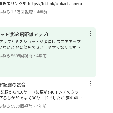
ャンネル管理者リンク集 https://lit.link/upkachanneru
んねる
1.3万回視聴
・
4年前
ト激減❗️飛距離アップ❗️
アップとミスショットが激減し スコアアップ
いないと 特に傾斜でミスしやすくなります。
it.link/upkachanneru
んねる
9609回視聴
・
4年前
ヤード記録の試合
己記録から416ヤードに更新❗️ 46インチのクラ
ろしが50でなく30ヤードでしたが 夢の400
んねる
9939回視聴
・
4年前
とつの目標でし