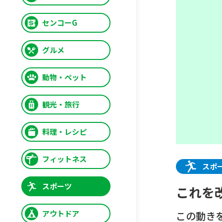
センコーG
グルメ
動物・ペット
観光・旅行
料理・レシピ
フィットネス
スポ
スポーツ
これを改
アウトドア
この動き