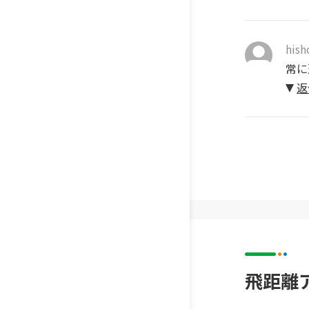
his
常に
返
飛距離ア