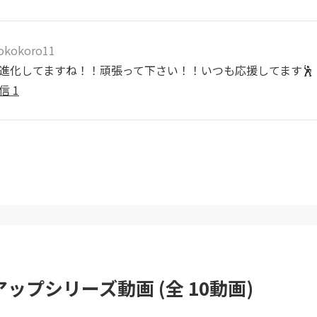
hokokoro11
進化してますね！！頑張って下さい！！いつも応援してます🕺
信
1
ップシリーズ動画 (全 10動画)