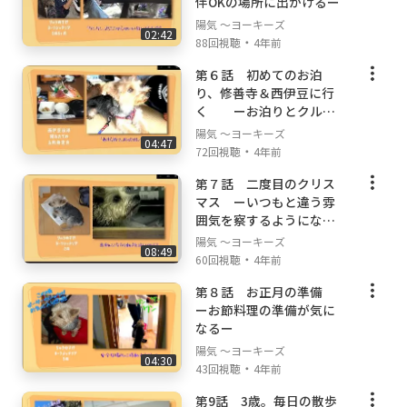
伴OKの場所に出かけるー
陽気 ～ヨーキーズ
02:42
・
88回視聴
4年前
第６話 初めてのお泊
り、修善寺＆西伊豆に行
く ーお泊りとクルー
ズ初体験ー
陽気 ～ヨーキーズ
04:47
・
72回視聴
4年前
第７話 二度目のクリス
マス ーいつもと違う雰
囲気を察するようになる
ー
陽気 ～ヨーキーズ
08:49
・
60回視聴
4年前
第８話 お正月の準備
ーお節料理の準備が気に
なるー
陽気 ～ヨーキーズ
04:30
・
43回視聴
4年前
第9話 3歳。毎日の散歩