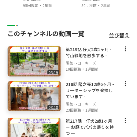
・
・
95回視聴
2年前
30回視聴
2年前
このチャンネルの動画一覧
並び替え
第219話 仔犬2歳1ヶ月 -
竹山緑地を散歩する -
陽気 ～ヨーキーズ
・
10回視聴
1週間前
03:19
218話 隆之亮12歳6ヶ月 -
リーダーシップを発揮し
ています -
陽気 ～ヨーキーズ
03:18
・
23回視聴
1週間前
第217話 仔犬2歳1ヶ月
ー お庭でパパの帰りを待
つ ー