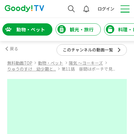
検索
ログイン
動物・ペット
観光・旅行
料理・
戻る
このチャンネルの動画一覧
無料動画TOP
動物・ペット
陽気 ～ヨーキーズ
りゅうのすけ 幼少期と...
第11話 昼間はポーチで見...