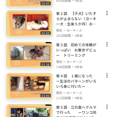
・
643回視聴
4年前
05:00
第２話 【子犬】いたず
らが止まらない（ヨーキ
ー犬：生後５か月）お家
に慣れてきた
陽気 ～ヨーキーズ
05:00
・
281回視聴
4年前
第３話 初めての体験が
いっぱい お散歩デビュ
ー トリーミング
陽気 ～ヨーキーズ
02:38
・
146回視聴
4年前
第４話 １歳になった
ー生活のパターンがいろ
いろ身に付いたー
陽気 ～ヨーキーズ
03:00
・
111回視聴
4年前
第５話 江の島へクルマ
で行った ーワンコ同