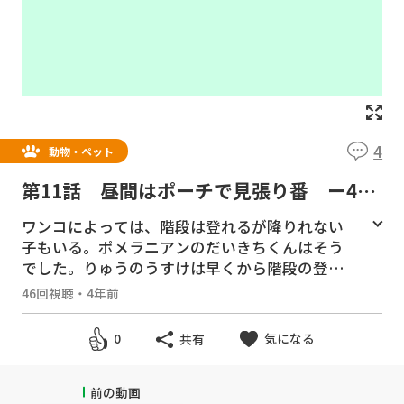
4
動物・ペット
第11話 昼間はポーチで見張り番 ー4歳
のお正月ー
ワンコによっては、階段は登れるが降りれない
子もいる。ポメラニアンのだいきちくんはそう
でした。りゅうのうすけは早くから階段の登り
降りにストレスがなく、地下から三階まで自由
46回視聴
・
4年前
に歩き回っています。
自宅は閑静な住宅街であるが、近所には空き巣
気になる
0
共有
の被害にあっている家もある。しかし、我が家
ではりゅうのすけがお庭をパトロール、ポーチ
から不審者が近づかないかしっかり見張り番を
前の動画