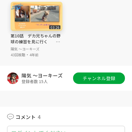
してけるので、押し売りも近づかないです。4歳
になったりゅうのすけの日課をお楽しみくださ
い。
03:26
第10話 デカ兄ちゃんの野
球の練習を見に行く
ーじっとしてられるように
陽気 ～ヨーキーズ
なるー
・
43回視聴
4年前
陽気 ～ヨーキーズ
チャンネル登録
登録者数 15人
コメント
4