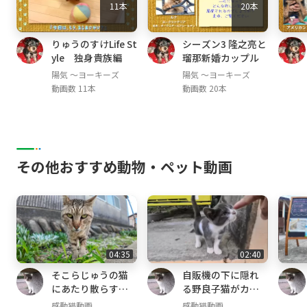
11本
20本
りゅうのすけLife St
シーズン3 隆之亮と
yle 独身貴族編
瑠那新婚カップル
陽気 ～ヨーキーズ
陽気 ～ヨーキーズ
動画数 11本
動画数 20本
その他おすすめ動物・ペット動画
04:35
02:40
そこらじゅうの猫
自販機の下に隠れ
にあたり散らすヤ
る野良子猫がカワ
クザ猫
イイ
感動猫動画
感動猫動画