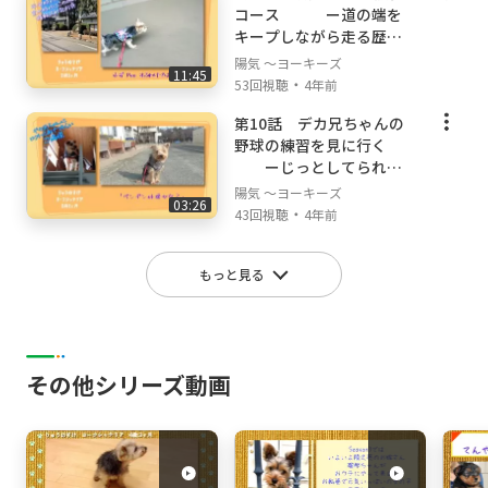
コース ー道の端を
キープしながら走る歴史
街道ー
陽気 ～ヨーキーズ
11:45
・
53回視聴
4年前
第10話 デカ兄ちゃんの
野球の練習を見に行く
ーじっとしてられる
ようになるー
陽気 ～ヨーキーズ
03:26
・
43回視聴
4年前
もっと見る
その他シリーズ動画