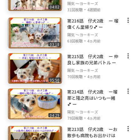
陽気 ～ヨーキーズ
04:02
・
31回視聴
4週間前
第216話 仔犬2歳 ー 瑠
偉くん里帰り💕 ー
陽気 ～ヨーキーズ
・
63回視聴
4ヵ月前
03:18
第215話 仔犬2歳 ー 仲
良し家族の兄弟バトル ー
陽気 ～ヨーキーズ
・
70回視聴
4ヵ月前
05:50
第214話 仔犬2歳 ー瑠
那と隆之亮はいつも一緒
💕 ー
陽気 ～ヨーキーズ
04:29
・
79回視聴
4ヵ月前
第213話 仔犬2歳 ーお
散歩も病院もお出かけは