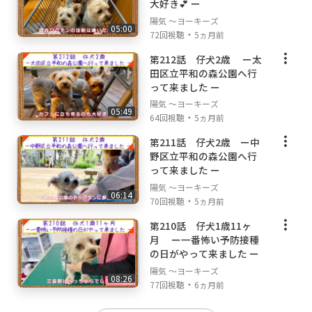
大好き💕 ー
陽気 ～ヨーキーズ
05:00
・
72回視聴
5ヵ月前
第212話 仔犬2歳 ー太
田区立平和の森公園へ行
って来ました ー
陽気 ～ヨーキーズ
05:49
・
64回視聴
5ヵ月前
第211話 仔犬2歳 ー中
野区立平和の森公園へ行
って来ました ー
陽気 ～ヨーキーズ
06:14
・
70回視聴
5ヵ月前
第210話 仔犬1歳11ヶ
月 ー一番怖い予防接種
の日がやって来ました ー
陽気 ～ヨーキーズ
08:26
・
77回視聴
6ヵ月前