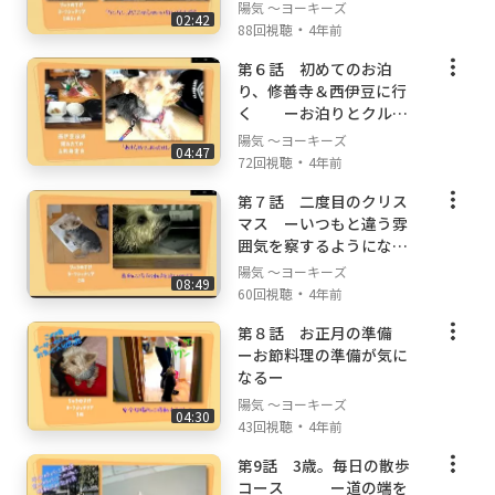
陽気 ～ヨーキーズ
02:42
・
88回視聴
4年前
第６話 初めてのお泊
り、修善寺＆西伊豆に行
く ーお泊りとクルー
ズ初体験ー
陽気 ～ヨーキーズ
04:47
・
72回視聴
4年前
第７話 二度目のクリス
マス ーいつもと違う雰
囲気を察するようになる
ー
陽気 ～ヨーキーズ
08:49
・
60回視聴
4年前
第８話 お正月の準備
ーお節料理の準備が気に
なるー
陽気 ～ヨーキーズ
04:30
・
43回視聴
4年前
第9話 3歳。毎日の散歩
コース ー道の端を