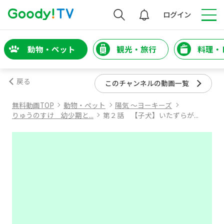
検索
ログイン
動物・ペット
観光・旅行
料理・
戻る
このチャンネルの動画一覧
無料動画TOP
動物・ペット
陽気 ～ヨーキーズ
りゅうのすけ 幼少期と...
第２話 【子犬】いたずらが...