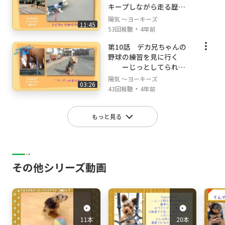
キープしながら走る歴史
街道ー
陽気 ～ヨーキーズ
11:45
・
53回視聴
4年前
第10話 デカ兄ちゃんの
野球の練習を見に行く
ーじっとしてられる
ようになるー
陽気 ～ヨーキーズ
03:26
・
43回視聴
4年前
もっと見る
その他シリーズ動画
11本
20本