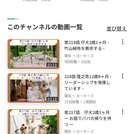
このチャンネルの動画一覧
並び替え
第219話 仔犬2歳1ヶ月 -
竹山緑地を散歩する -
陽気 ～ヨーキーズ
・
9回視聴
6日前
03:19
218話 隆之亮12歳6ヶ月 -
リーダーシップを発揮し
ています -
陽気 ～ヨーキーズ
03:18
・
21回視聴
1週間前
第217話 仔犬2歳1ヶ月
ー お庭でパパの帰りを待
つ ー
陽気 ～ヨーキーズ