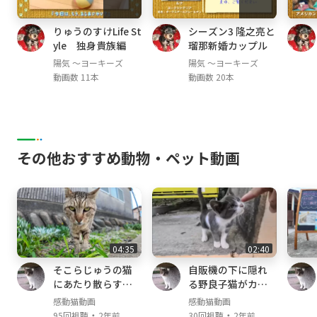
りゅうのすけLife St
シーズン3 隆之亮と
yle 独身貴族編
瑠那新婚カップル
陽気 ～ヨーキーズ
陽気 ～ヨーキーズ
動画数 11本
動画数 20本
その他おすすめ動物・ペット動画
04:35
02:40
そこらじゅうの猫
自販機の下に隠れ
にあたり散らすヤ
る野良子猫がカワ
クザ猫
イイ
感動猫動画
感動猫動画
・
・
95回視聴
2年前
30回視聴
2年前