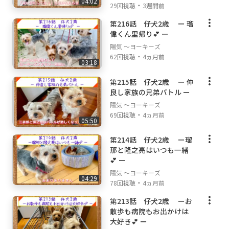
04:02
・
29回視聴
3週間前
第216話 仔犬2歳 ー 瑠
偉くん里帰り💕 ー
陽気 ～ヨーキーズ
・
62回視聴
4ヵ月前
03:18
第215話 仔犬2歳 ー 仲
良し家族の兄弟バトル ー
陽気 ～ヨーキーズ
・
69回視聴
4ヵ月前
05:50
第214話 仔犬2歳 ー瑠
那と隆之亮はいつも一緒
💕 ー
陽気 ～ヨーキーズ
04:29
・
78回視聴
4ヵ月前
第213話 仔犬2歳 ーお
散歩も病院もお出かけは
大好き💕 ー