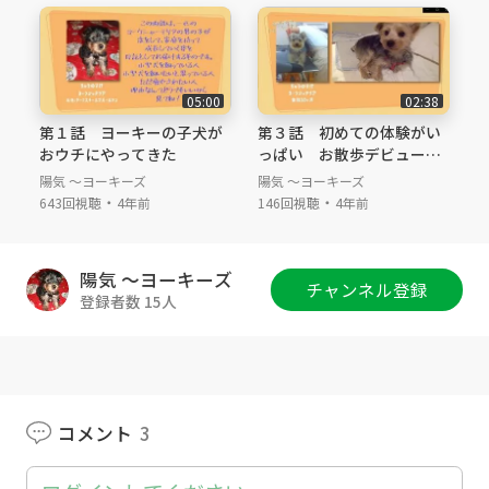
や歯石が貯まりやすくなり、歯周病にもなりや
すくなります。
特に小さい犬種は、あごも比較的小さい為、歯
が生え変わる際に、新しく生えてくる永久歯の
05:00
02:38
入る隙間が少ないので、歯並びが悪くなりがち
第１話 ヨーキーの子犬が
第３話 初めての体験がい
なのです。
おウチにやってきた
っぱい お散歩デビュー
トリーミング
陽気 ～ヨーキーズ
陽気 ～ヨーキーズ
また、この時期、小型犬の赤ちゃんは、口の中
・
・
643回視聴
4年前
146回視聴
4年前
がムズムズして来て、家具をかじったりしてい
まいます。
なるべく噛んで遊べるおもちゃを与えたり、歯
陽気 ～ヨーキーズ
磨きガムなどのお菓子を食べる習慣を身に着け
チャンネル登録
登録者数 15人
るようにしましょう。
獣医さんとよく相談して、早めに乳歯を抜歯し
てもらうのもお勧めです。
りゅうのすけ（ヨーキー犬／ヨークシャテリ
コメント
3
ア）は、抜歯をしてもらったので、歯並びがき
れいで、ドライフード以外与えないので、１１
歳まで歯石取りをしませんでした。