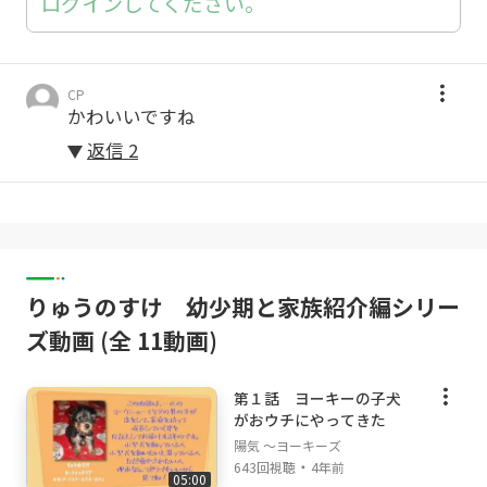
ログインしてください。
もちろん、歯磨きも週に一度おこなっていま
す。
CP
ボールで遊ぶ生後５カ月（歯がムズムズしてい
かわいいですね
る）のいたずらが止まらないヨーキーの子犬の
姿を、どうぞお楽しみください。
返信
2
りゅうのすけ 幼少期と家族紹介編シリー
ズ動画 (全 11動画)
第１話 ヨーキーの子犬
がおウチにやってきた
陽気 ～ヨーキーズ
・
643回視聴
4年前
05:00