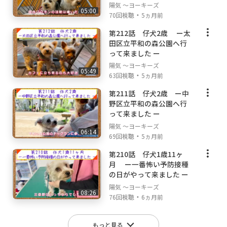
陽気 ～ヨーキーズ
05:00
・
70回視聴
5ヵ月前
第212話 仔犬2歳 ー太
田区立平和の森公園へ行
って来ました ー
陽気 ～ヨーキーズ
05:49
・
63回視聴
5ヵ月前
第211話 仔犬2歳 ー中
野区立平和の森公園へ行
って来ました ー
陽気 ～ヨーキーズ
06:14
・
69回視聴
5ヵ月前
第210話 仔犬1歳11ヶ
月 ー一番怖い予防接種
の日がやって来ました ー
陽気 ～ヨーキーズ
08:26
・
76回視聴
6ヵ月前
もっと見る