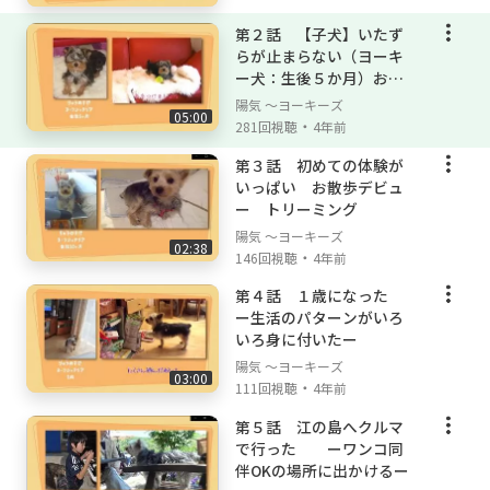
第２話 【子犬】いたず
らが止まらない（ヨーキ
ー犬：生後５か月）お家
に慣れてきた
陽気 ～ヨーキーズ
05:00
・
281回視聴
4年前
第３話 初めての体験が
いっぱい お散歩デビュ
ー トリーミング
陽気 ～ヨーキーズ
02:38
・
146回視聴
4年前
第４話 １歳になった
ー生活のパターンがいろ
いろ身に付いたー
陽気 ～ヨーキーズ
03:00
・
111回視聴
4年前
第５話 江の島へクルマ
で行った ーワンコ同
伴OKの場所に出かけるー