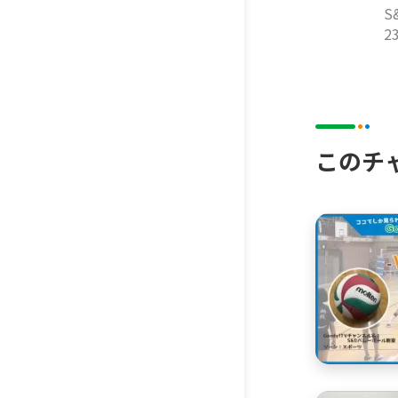
S
2
このチ