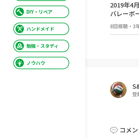
2019年
DIY・リペア
バレーボ
私たちの
8回視聴
・
3
ハンドメイド
嬉しいです
-------------
勉強・スタディ
▼本日の
【フロー
ノウハウ
今回のポ
腕の力だ
S
てみましょ
登
-------------
#バレー
コメン