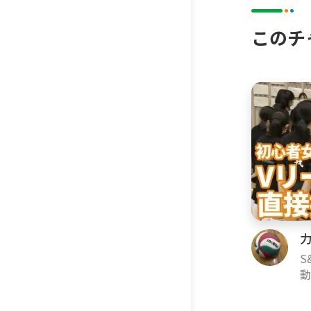
このチ
S
動