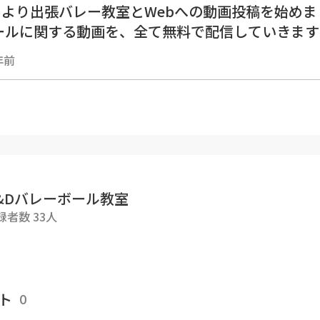
4月より出張バレー教室とWebへの動画投稿を始めま
ールに関する動画を、全て無料で配信していきます
今までの経験に基づき、１人でも上達の気づきやキ
年前
‼️
--------------------------------------------
内容▼
ターサーブを力強く打つ方法！】です！
イントは「体重移動・体の使い方」です！
けでは力強いサーブは打てないので、今回のポイン
&Dバレーボール教室
う😊✨
録者数 33人
--------------------------------------------
ボール #ハイキュー ＃フローターサーブ
ト
0