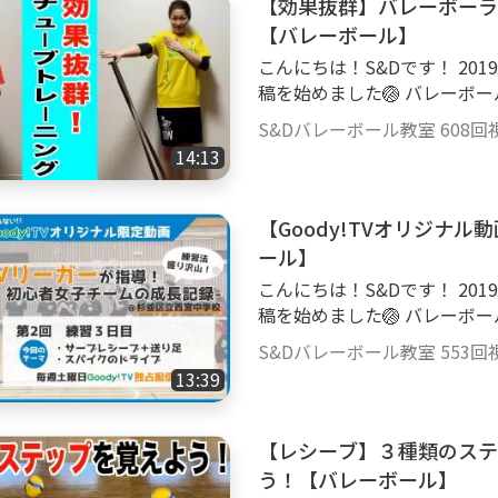
【効果抜群】バレーボーラ
【バレーボール】
こんにちは！S&Dです！ 20
稿を始めました🏐 バレーボ
ます👍 私たちの今までの経
S&Dバレーボール教室
608回
になってもらえればとても嬉しいです‼️ ----
14:13
--------------- 【
グ！】です！ ２種類のチューブを使ってできるトレーニングを紹介してい
ます✨一緒にできるようにな
【Goody!TVオリジナ
にトレーニングをしましょう
ール】
ルをたくさん触ること」と「
こんにちは！S&Dです！ 20
が、一番の近道です‼️両方全力で取り組
稿を始めました🏐 バレーボ
------------------------
ます👍 私たちの今までの経
ニング
S&Dバレーボール教室
553回
になってもらえればとても嬉しいです‼️ ----
13:39
--------------- --------------------------------------------------------- #バレーボー
ル #ハイキュー ＃
【レシーブ】３種類のステ
う！【バレーボール】