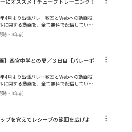
ーにオススメ！チューブトレーニング！
19年4月より出張バレー教室とWebへの動画投
ールに関する動画を、全て無料で配信していき
験に基づき、１人でも上達の気づきやキッカケ
視聴
・
4年前
--------------------------------------
効果抜群！バレーボーラーにオススメ！チューブトレーニン
っているので、チューブを持っている人は一緒
ル動画】西宮中学との夏／３日目【バレーボ
✨ バレーボールを上達するためには、「ボー
トレーニングをして筋力などを鍛えること」
19年4月より出張バレー教室とWebへの動画投
んでいきましょう😄👍 ----------------
ールに関する動画を、全て無料で配信していき
----------------- #バレーボール #ハイキュー ＃トレー
験に基づき、１人でも上達の気づきやキッカケ
視聴
・
4年前
--------------------------------------
ップを覚えてレシーブの範囲を広げよ