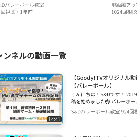
改善‼️
&Dバレーボール教室
飛距離アッ
3回視聴
・
1年前
1024回視聴
ャンネルの動画一覧
【Goody!TVオリジナ
【バレーボール】
こんにちは！S&Dです！ 20
稿を始めました🏐 バレーボ
ます👍 私たちの今までの経
S&Dバレーボール教室
924回
になってもらえればとても嬉しいです‼️ ----
14:41
--------------- --------------------------------------------------------- #バレーボー
ル #ハイキュー ＃バレー