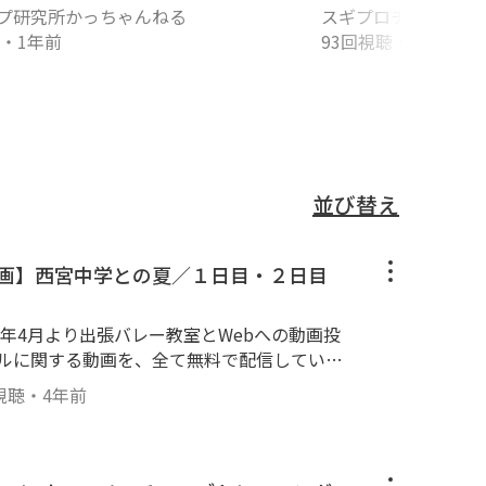
グの基礎１！手首
プ研究所かっちゃんねる
スギプロチャンネル
スター
・
1年前
93回視聴
・
3年前
並び替え
ル動画】西宮中学との夏／１日目・２日目
19年4月より出張バレー教室とWebへの動画投
ールに関する動画を、全て無料で配信していき
験に基づき、１人でも上達の気づきやキッカケ
視聴
・
4年前
--------------------------------------
教室