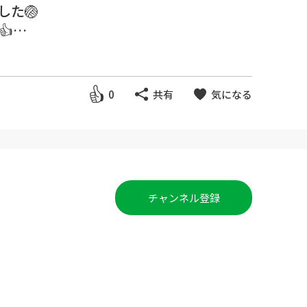
した🏐

ッカケになってもらえればとても
0
共有
気になる
トを意識しながら、練習で実践し
チャンネル登録