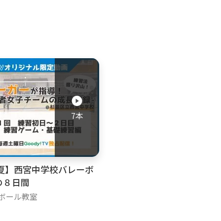
7本
年夏】西宮中学校バレーボ
の８日間
ーボール教室