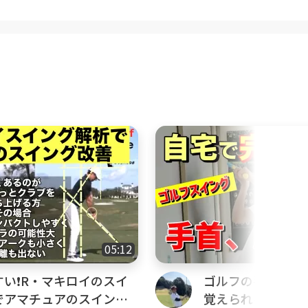
05:12
い❗️R・マキロイのスイ
ゴルフの手首と肘
でアマチュアのスイング
覚えられる！自宅