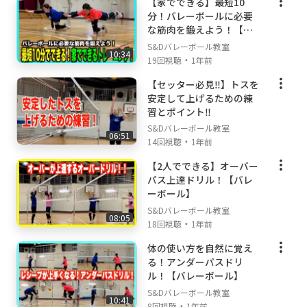
【家でできる】最短10
分！バレーボールに必要
な筋肉を鍛えよう！【バ
レーボール】
S&Dバレーボール教室
10:34
・
19回視聴
1年前
【セッター必見‼️】トスを
安定して上げるための練
習とポイント‼️
S&Dバレーボール教室
06:51
・
14回視聴
1年前
【2人でできる】オーバー
パス上達ドリル！【バレ
ーボール】
S&Dバレーボール教室
08:05
・
18回視聴
1年前
体の使い方を自然に覚え
る！アンダーパスドリ
ル！【バレーボール】
S&Dバレーボール教室
10:41
・
8回視聴
1年前