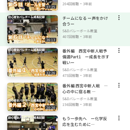
・
204回視聴
3年前
37:25
チームになる ー声をかけ
合うー
S&Dバレーボール教室
・
407回視聴
3年前
36:13
番外編 西宮中新人戦予
備選Part1 ー成長を示す
戦いー
S&Dバレーボール教室
32:26
・
475回視聴
3年前
番外編 西宮中新人戦 ―
心の中に宿る敵 ―
S&Dバレーボール教室
・
156回視聴
3年前
20:20
もう一歩先へ ー化学反
応を生むために―