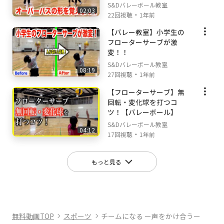
S&Dバレーボール教室
02:03
・
22回視聴
1年前
【バレー教室】小学生の
フローターサーブが激
変！！
S&Dバレーボール教室
08:19
・
27回視聴
1年前
【フローターサーブ】無
回転・変化球を打つコ
ツ！【バレーボール】
S&Dバレーボール教室
04:12
・
17回視聴
1年前
もっと見る
無料動画TOP
スポーツ
チームになる ー声をかけ合うー