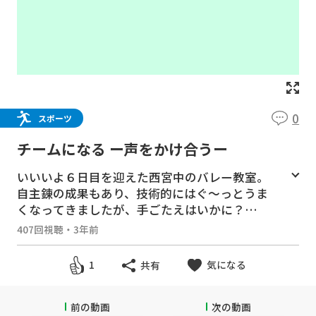
0
スポーツ
チームになる ー声をかけ合うー
いいいよ６日目を迎えた西宮中のバレー教室。
自主錬の成果もあり、技術的にはぐ～っとうま
くなってきましたが、手ごたえはいかに？
チームとしてのコンビネーション練習が増える
407回視聴
・
3年前
中、選手たちはついていけるのか？
実践に向けて、成長していく選手たち、見どこ
気になる
1
共有
ろ満載の第６話です。
前の動画
次の動画