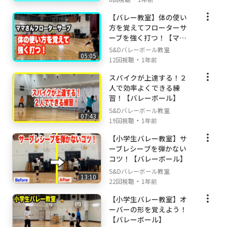
【バレー教室】体の使い
方を覚えてフローターサ
ーブを強く打つ！【ママ
さん】
S&Dバレーボール教室
05:05
・
12回視聴
1年前
スパイクが上達する！２
人で効率よくできる練
習！【バレーボール】
S&Dバレーボール教室
07:43
・
19回視聴
1年前
【小学生バレー教室】サ
ーブレシーブを弾かない
コツ！【バレーボール】
S&Dバレーボール教室
13:10
・
22回視聴
1年前
【小学生バレー教室】オ
ーバーの形を覚えよう！
【バレーボール】