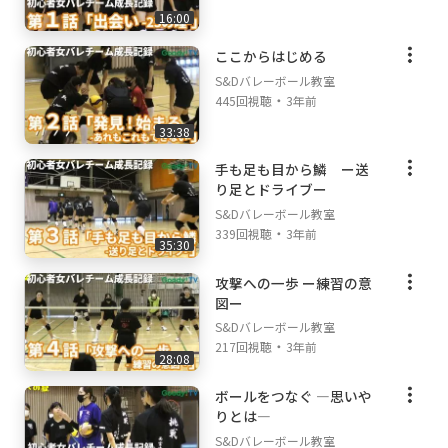
16:00
ここからはじめる
S&Dバレーボール教室
・
445回視聴
3年前
33:38
手も足も目から鱗 ー送
り足とドライブー
S&Dバレーボール教室
・
339回視聴
3年前
35:30
攻撃への一歩 ー練習の意
図ー
S&Dバレーボール教室
・
217回視聴
3年前
28:08
ボールをつなぐ ―思いや
りとは―
S&Dバレーボール教室