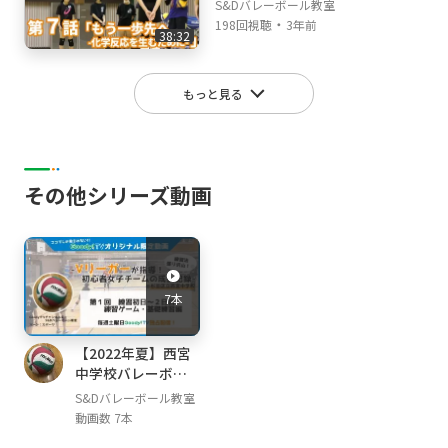
S&Dバレーボール教室
・
198回視聴
3年前
38:32
もっと見る
その他シリーズ動画
7本
【2022年夏】西宮
中学校バレーボー
ル部との８日間
S&Dバレーボール教室
動画数 7本