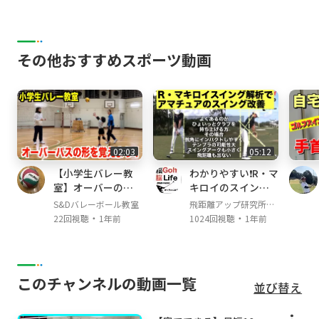
その他おすすめスポーツ動画
02:03
05:12
【小学生バレー教
わかりやすい❗️R・マ
室】オーバーの形
キロイのスイング
を覚えよう！【バ
解析でアマチュア
S&Dバレーボール教室
飛距離アップ研究所か
レーボール】
のスイング改善‼️
・
・
っちゃんねる
22回視聴
1年前
1024回視聴
1年前
このチャンネルの動画一覧
並び替え