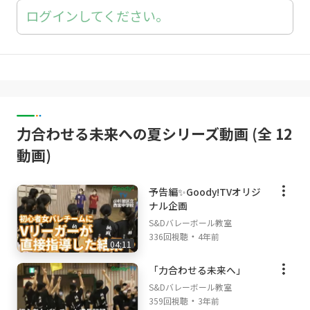
ログインしてください。
力合わせる未来への夏シリーズ動画 (全 12
動画)
予告編✨Goody!TVオリジ
ナル企画
S&Dバレーボール教室
・
336回視聴
4年前
04:11
「力合わせる未来へ」
S&Dバレーボール教室
・
359回視聴
3年前