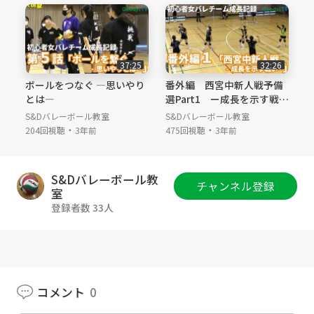
37:25
32:26
ボールをつなぐ ―思いやり
番外編 西宮中新人戦予備
とは―
選Part1 ー成長を示す戦い
ー
S&Dバレーボール教室
S&Dバレーボール教室
・
・
204回視聴
3年前
475回視聴
3年前
S&Dバレーボール教
チャンネル登録
室
登録者数 33人
コメント
0