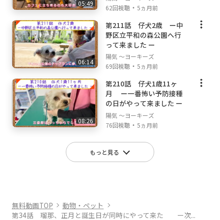
05:49
・
62回視聴
5ヵ月前
第211話 仔犬2歳 ー中
野区立平和の森公園へ行
って来ました ー
陽気 ～ヨーキーズ
06:14
・
69回視聴
5ヵ月前
第210話 仔犬1歳11ヶ
月 ー一番怖い予防接種
の日がやって来ました ー
陽気 ～ヨーキーズ
08:26
・
76回視聴
5ヵ月前
もっと見る
無料動画TOP
動物・ペット
第34話 瑠那、正月と誕生日が同時にやって来た ー次...