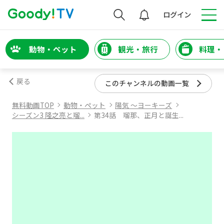
検索
ログイン
動物・ペット
観光・旅行
料理・
戻る
このチャンネルの動画一覧
無料動画TOP
動物・ペット
陽気 ～ヨーキーズ
シーズン3 隆之亮と瑠...
第34話 瑠那、正月と誕生...