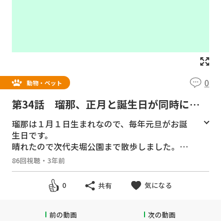
0
動物・ペット
第34話 瑠那、正月と誕生日が同時にや
って来た ー次代夫堀公園でお正月散歩
瑠那は１月１日生まれなので、毎年元旦がお誕
ー
生日です。
晴れたので次代夫堀公園まで散歩しました。
次代夫堀公園の民家園では毎年獅子舞が出た
86回視聴
・
3年前
り、羽付きやコマ回しなど
昔ながらのお正月が楽しめます。（ワンコは民
気になる
0
共有
家園には入れません）
隆之亮は民家園の入り口から子供たちが遊ぶの
を見て、
前の動画
次の動画