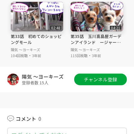
瑠那は池や田んぼの周りの生き物を見て楽しみ
ました。
＃次代夫堀公園
02:48
04:21
第33話 初めてのショッピ
第35話 玉川髙島屋ガーデ
ングモール
ンアイランド ージャーキ
ーを買ってもらてテラスで
陽気 ～ヨーキーズ
陽気 ～ヨーキーズ
食事をするー
・
・
104回視聴
3年前
115回視聴
3年前
陽気 ～ヨーキーズ
チャンネル登録
登録者数 15人
コメント
0