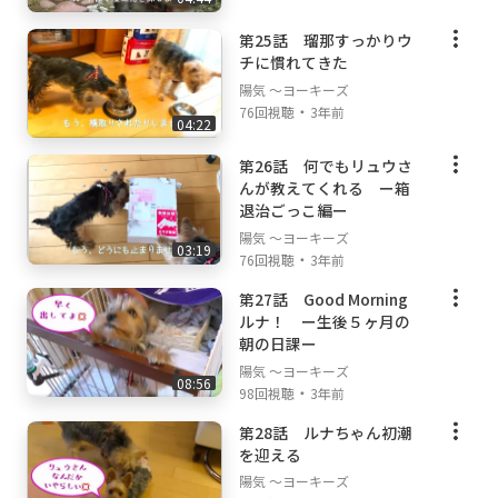
第25話 瑠那すっかりウ
チに慣れてきた
陽気 ～ヨーキーズ
・
76回視聴
3年前
04:22
第26話 何でもリュウさ
んが教えてくれる ー箱
退治ごっこ編ー
陽気 ～ヨーキーズ
03:19
・
76回視聴
3年前
第27話 Good Morning
ルナ！ ー生後５ヶ月の
朝の日課ー
陽気 ～ヨーキーズ
08:56
・
98回視聴
3年前
第28話 ルナちゃん初潮
を迎える
陽気 ～ヨーキーズ