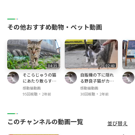
その他おすすめ動物・ペット動画
04:35
02:40
そこらじゅうの猫
自販機の下に隠れ
にあたり散らすヤ
る野良子猫がカワ
クザ猫
イイ
感動猫動画
感動猫動画
・
・
95回視聴
2年前
30回視聴
2年前
このチャンネルの動画一覧
並び替え