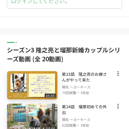
ログインしてください。
シーズン3 隆之亮と瑠那新婚カップルシリ
ーズ動画 (全 20動画)
第23話 隆之亮のお嫁さ
んがやって来た
陽気 ～ヨーキーズ
・
79回視聴
3年前
05:05
第24話 瑠那初めての外
出
陽気 ～ヨーキーズ
・
82回視聴
3年前
04:44