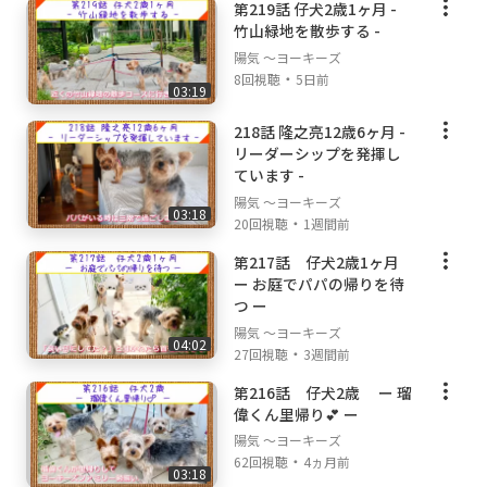
第219話 仔犬2歳1ヶ月 -
竹山緑地を散歩する -
陽気 ～ヨーキーズ
・
8回視聴
5日前
03:19
218話 隆之亮12歳6ヶ月 -
リーダーシップを発揮し
ています -
陽気 ～ヨーキーズ
03:18
・
20回視聴
1週間前
第217話 仔犬2歳1ヶ月
ー お庭でパパの帰りを待
つ ー
陽気 ～ヨーキーズ
04:02
・
27回視聴
3週間前
第216話 仔犬2歳 ー 瑠
偉くん里帰り💕 ー
陽気 ～ヨーキーズ
・
62回視聴
4ヵ月前
03:18