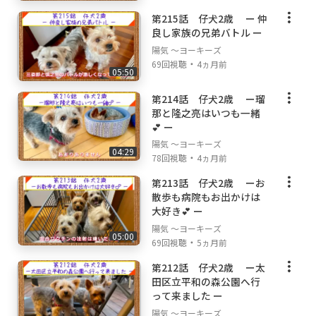
第215話 仔犬2歳 ー 仲
良し家族の兄弟バトル ー
陽気 ～ヨーキーズ
・
69回視聴
4ヵ月前
05:50
第214話 仔犬2歳 ー瑠
那と隆之亮はいつも一緒
💕 ー
陽気 ～ヨーキーズ
04:29
・
78回視聴
4ヵ月前
第213話 仔犬2歳 ーお
散歩も病院もお出かけは
大好き💕 ー
陽気 ～ヨーキーズ
05:00
・
69回視聴
5ヵ月前
第212話 仔犬2歳 ー太
田区立平和の森公園へ行
って来ました ー
陽気 ～ヨーキーズ