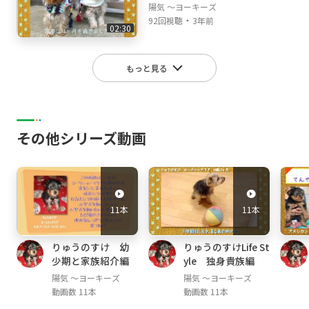
陽気 ～ヨーキーズ
・
92回視聴
3年前
02:30
もっと見る
その他シリーズ動画
11本
11本
りゅうのすけ 幼
りゅうのすけLife St
少期と家族紹介編
yle 独身貴族編
陽気 ～ヨーキーズ
陽気 ～ヨーキーズ
動画数 11本
動画数 11本