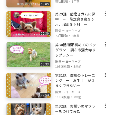
・
88回視聴
3年前
03:09
第29話 歯磨きガムに夢
中 ー 隆之亮９歳９ヶ
月、瑠那９ヶ月 ー
陽気 ～ヨーキーズ
02:30
・
73回視聴
3年前
第30話 瑠那初めてのドッ
グラン ー調布市深大寺ド
ッグランー
陽気 ～ヨーキーズ
05:33
・
109回視聴
3年前
第31話 瑠那のトレーニ
ング ー「お手！」がう
まくできないー
陽気 ～ヨーキーズ
02:54
・
118回視聴
3年前
第32話 お揃いのマフラ
ーをつけてみた