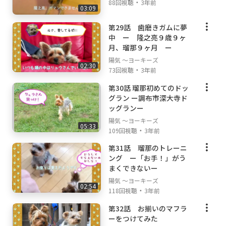
・
88回視聴
3年前
03:09
第29話 歯磨きガムに夢
中 ー 隆之亮９歳９ヶ
月、瑠那９ヶ月 ー
陽気 ～ヨーキーズ
02:30
・
73回視聴
3年前
第30話 瑠那初めてのドッ
グラン ー調布市深大寺ド
ッグランー
陽気 ～ヨーキーズ
05:33
・
109回視聴
3年前
第31話 瑠那のトレーニ
ング ー「お手！」がう
まくできないー
陽気 ～ヨーキーズ
02:54
・
118回視聴
3年前
第32話 お揃いのマフラ
ーをつけてみた