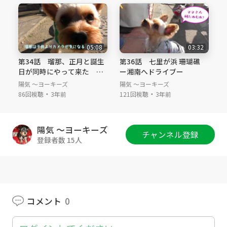
ありますが、今回は２FのワンコOKのテラスが
ある「ビュフェ・ザ・ヴィラ」で食事を取りま
した。
＃玉川髙島屋 ＃ガーデンアイランド ＃ワン
05:08
03:32
コとお出かけ ＃ワンコ同伴レストラン
第34話 瑠那、正月と誕生
第36話 七里が浜 珊瑚礁
日が同時にやって来た
ー湘南へドライブー
ー次代夫堀公園でお正月散
陽気 ～ヨーキーズ
陽気 ～ヨーキーズ
歩ー
・
・
86回視聴
3年前
121回視聴
3年前
陽気 ～ヨーキーズ
チャンネル登録
登録者数 15人
コメント
0