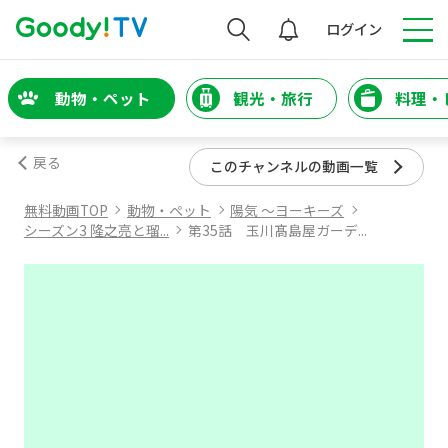
検索
ログイン
動物・ペット
観光・旅行
料理・
戻る
このチャンネルの動画一覧
無料動画TOP
動物・ペット
陽気 ～ヨーキーズ
シーズン3 隆之亮と瑠...
第35話 玉川髙島屋ガーデ...