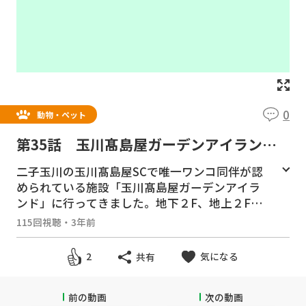
0
動物・ペット
第35話 玉川髙島屋ガーデンアイラン
ド ージャーキーを買ってもらてテラスで
二子玉川の玉川髙島屋SCで唯一ワンコ同伴が認
食事をするー
められている施設「玉川髙島屋ガーデンアイラ
ンド」に行ってきました。地下２F、地上２Fの
建物の地下１Fにペットショップ「JOKER DOG
115回視聴
・
3年前
&CAT AVENUE」があり、生体だけでなく、ワ
ンコの服やおやつ類が数多く売っています。リ
気になる
2
共有
ード紐をつけていればワンコもショッピング可
能です。１Fにも「DOG DEPT.GARDEN」や敷
設のカフェなどワンコと一緒に楽しめる施設が
前の動画
次の動画