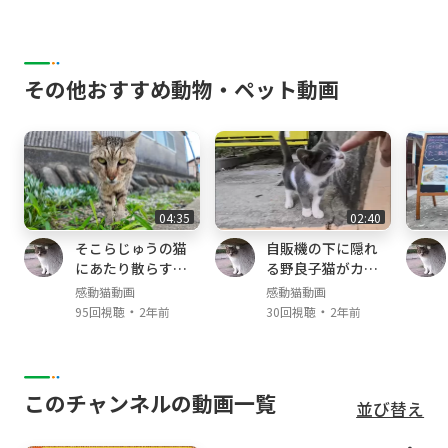
その他おすすめ動物・ペット動画
04:35
02:40
そこらじゅうの猫
自販機の下に隠れ
にあたり散らすヤ
る野良子猫がカワ
クザ猫
イイ
感動猫動画
感動猫動画
・
・
95回視聴
2年前
30回視聴
2年前
このチャンネルの動画一覧
並び替え