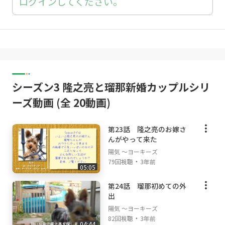
ログインしてください。
シーズン3 隆之亮と瑠那新婚カップルシリ
ーズ動画 (全 20動画)
第23話 隆之亮のお嫁さ
んがやって来た
陽気 ～ヨーキーズ
・
79回視聴
3年前
05:05
第24話 瑠那初めての外
出
陽気 ～ヨーキーズ
・
82回視聴
3年前
04:44