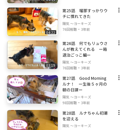
第25話 瑠那すっかりウ
チに慣れてきた
陽気 ～ヨーキーズ
・
76回視聴
3年前
04:22
第26話 何でもリュウさ
んが教えてくれる ー箱
退治ごっこ編ー
陽気 ～ヨーキーズ
03:19
・
76回視聴
3年前
第27話 Good Morning
ルナ！ ー生後５ヶ月の
朝の日課ー
陽気 ～ヨーキーズ
08:56
・
98回視聴
3年前
第28話 ルナちゃん初潮
を迎える
陽気 ～ヨーキーズ