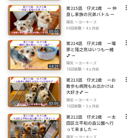
第215話 仔犬2歳 ー 仲
良し家族の兄弟バトル ー
陽気 ～ヨーキーズ
・
69回視聴
4ヵ月前
05:50
第214話 仔犬2歳 ー瑠
那と隆之亮はいつも一緒
💕 ー
陽気 ～ヨーキーズ
04:29
・
78回視聴
4ヵ月前
第213話 仔犬2歳 ーお
散歩も病院もお出かけは
大好き💕 ー
陽気 ～ヨーキーズ
05:00
・
70回視聴
5ヵ月前
第212話 仔犬2歳 ー太
田区立平和の森公園へ行
って来ました ー
陽気 ～ヨーキーズ