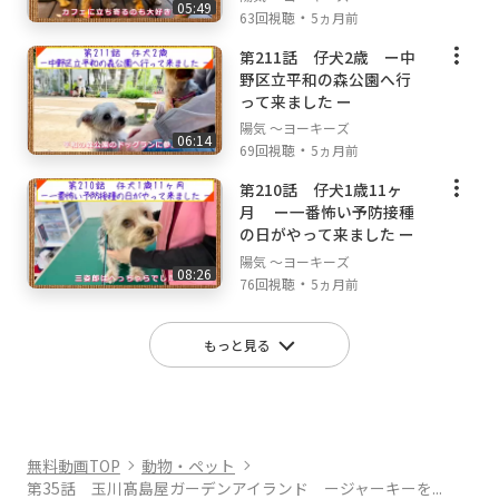
05:49
・
63回視聴
5ヵ月前
第211話 仔犬2歳 ー中
野区立平和の森公園へ行
って来ました ー
陽気 ～ヨーキーズ
06:14
・
69回視聴
5ヵ月前
第210話 仔犬1歳11ヶ
月 ー一番怖い予防接種
の日がやって来ました ー
陽気 ～ヨーキーズ
08:26
・
76回視聴
5ヵ月前
もっと見る
無料動画TOP
動物・ペット
第35話 玉川髙島屋ガーデンアイランド ージャーキーを...