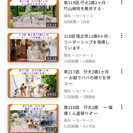
第219話 仔犬2歳1ヶ月 -
竹山緑地を散歩する -
陽気 ～ヨーキーズ
・
8回視聴
5日前
03:19
218話 隆之亮12歳6ヶ月 -
リーダーシップを発揮し
ています -
陽気 ～ヨーキーズ
03:18
・
20回視聴
1週間前
第217話 仔犬2歳1ヶ月
ー お庭でパパの帰りを待
つ ー
陽気 ～ヨーキーズ
04:02
・
27回視聴
3週間前
第216話 仔犬2歳 ー 瑠
偉くん里帰り💕 ー
陽気 ～ヨーキーズ
・
62回視聴
4ヵ月前
03:18