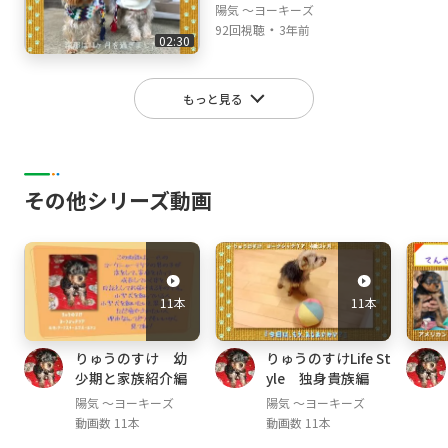
陽気 ～ヨーキーズ
・
92回視聴
3年前
02:30
もっと見る
その他シリーズ動画
11本
11本
りゅうのすけ 幼
りゅうのすけLife St
少期と家族紹介編
yle 独身貴族編
陽気 ～ヨーキーズ
陽気 ～ヨーキーズ
動画数 11本
動画数 11本