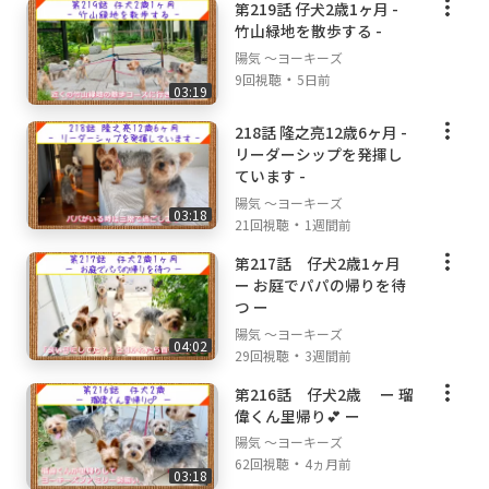
第219話 仔犬2歳1ヶ月 -
竹山緑地を散歩する -
陽気 ～ヨーキーズ
・
9回視聴
5日前
03:19
218話 隆之亮12歳6ヶ月 -
リーダーシップを発揮し
ています -
陽気 ～ヨーキーズ
03:18
・
21回視聴
1週間前
第217話 仔犬2歳1ヶ月
ー お庭でパパの帰りを待
つ ー
陽気 ～ヨーキーズ
04:02
・
29回視聴
3週間前
第216話 仔犬2歳 ー 瑠
偉くん里帰り💕 ー
陽気 ～ヨーキーズ
・
62回視聴
4ヵ月前
03:18