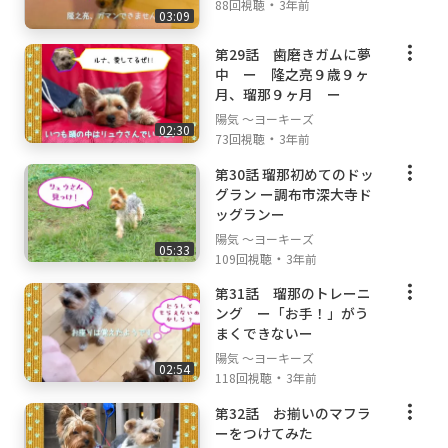
・
88回視聴
3年前
03:09
第29話 歯磨きガムに夢
中 ー 隆之亮９歳９ヶ
月、瑠那９ヶ月 ー
陽気 ～ヨーキーズ
02:30
・
73回視聴
3年前
第30話 瑠那初めてのドッ
グラン ー調布市深大寺ド
ッグランー
陽気 ～ヨーキーズ
05:33
・
109回視聴
3年前
第31話 瑠那のトレーニ
ング ー「お手！」がう
まくできないー
陽気 ～ヨーキーズ
02:54
・
118回視聴
3年前
第32話 お揃いのマフラ
ーをつけてみた