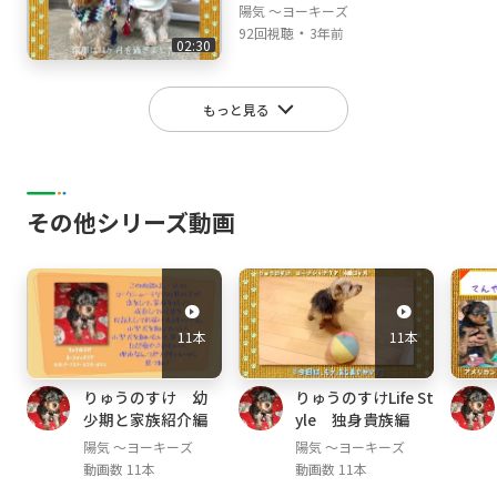
陽気 ～ヨーキーズ
・
92回視聴
3年前
02:30
もっと見る
その他シリーズ動画
11本
11本
りゅうのすけ 幼
りゅうのすけLife St
少期と家族紹介編
yle 独身貴族編
陽気 ～ヨーキーズ
陽気 ～ヨーキーズ
動画数 11本
動画数 11本