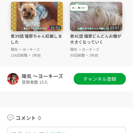
01:53
05:07
第39話 瑠那ちゃん妊娠しま
第41話 瑠那どんどんお腹が
した
大きくなっていく
陽気 ～ヨーキーズ
陽気 ～ヨーキーズ
・
・
106回視聴
3年前
90回視聴
3年前
陽気 ～ヨーキーズ
チャンネル登録
登録者数 15人
コメント
0