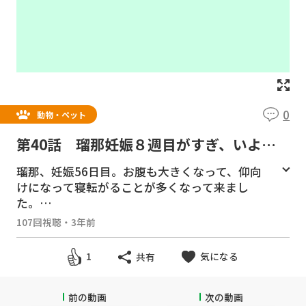
0
動物・ペット
第40話 瑠那妊娠８週目がすぎ、いよい
よ出産が近づいて来た
瑠那、妊娠56日目。お腹も大きくなって、仰向
けになって寝転がることが多くなって来まし
た。
隆之亮も少しいたわるようになり、いよいよ出
107回視聴
・
3年前
産が近づいて来ました。
でも、毎日いつもと変わらず仲良く過ごしてい
気になる
1
共有
ます。
＃犬妊娠 ＃犬自宅で出産 ＃妊娠8週目
前の動画
次の動画