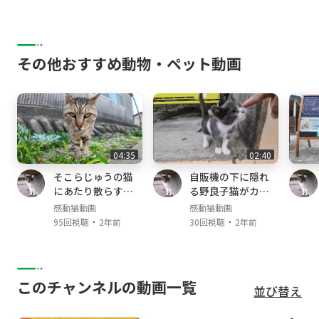
その他おすすめ動物・ペット動画
04:35
02:40
そこらじゅうの猫
自販機の下に隠れ
にあたり散らすヤ
る野良子猫がカワ
クザ猫
イイ
感動猫動画
感動猫動画
・
・
95回視聴
2年前
30回視聴
2年前
このチャンネルの動画一覧
並び替え