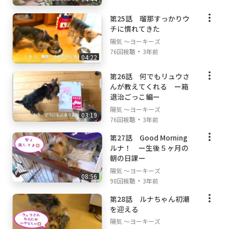
第25話 瑠那すっかりウ
チに慣れてきた
陽気 ～ヨーキーズ
・
76回視聴
3年前
04:22
第26話 何でもリュウさ
んが教えてくれる ー箱
退治ごっこ編ー
陽気 ～ヨーキーズ
03:19
・
76回視聴
3年前
第27話 Good Morning
ルナ！ ー生後５ヶ月の
朝の日課ー
陽気 ～ヨーキーズ
08:56
・
98回視聴
3年前
第28話 ルナちゃん初潮
を迎える
陽気 ～ヨーキーズ