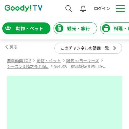
検索
ログイン
動物・ペット
観光・旅行
料理・
戻る
このチャンネルの動画一覧
無料動画TOP
動物・ペット
陽気 ～ヨーキーズ
シーズン3 隆之亮と瑠...
第40話 瑠那妊娠８週目か...