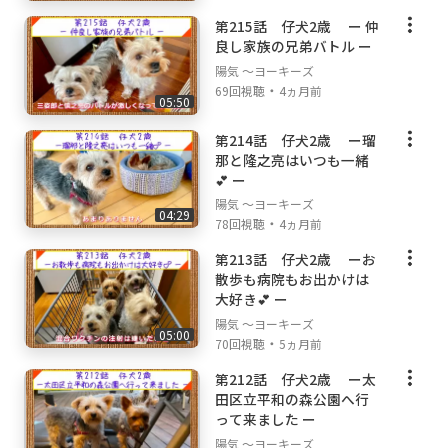
第215話 仔犬2歳 ー 仲
良し家族の兄弟バトル ー
陽気 ～ヨーキーズ
・
69回視聴
4ヵ月前
05:50
第214話 仔犬2歳 ー瑠
那と隆之亮はいつも一緒
💕 ー
陽気 ～ヨーキーズ
04:29
・
78回視聴
4ヵ月前
第213話 仔犬2歳 ーお
散歩も病院もお出かけは
大好き💕 ー
陽気 ～ヨーキーズ
05:00
・
70回視聴
5ヵ月前
第212話 仔犬2歳 ー太
田区立平和の森公園へ行
って来ました ー
陽気 ～ヨーキーズ