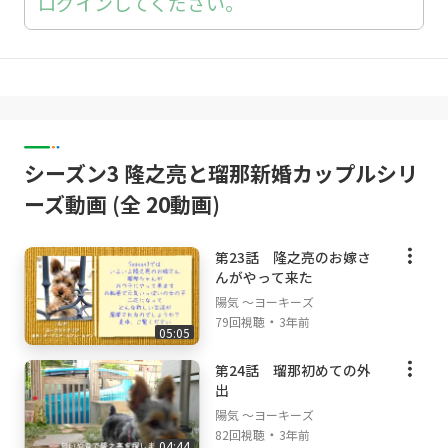
ログインしてください。
シーズン3 隆之亮と瑠那新婚カップルシリ
ーズ動画 (全 20動画)
第23話 隆之亮のお嫁さ
んがやって来た
陽気 ～ヨーキーズ
・
79回視聴
3年前
05:05
第24話 瑠那初めての外
出
陽気 ～ヨーキーズ
・
82回視聴
3年前
04:44