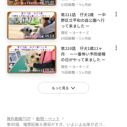
05:49
・
63回視聴
5ヵ月前
第211話 仔犬2歳 ー中
野区立平和の森公園へ行
って来ました ー
陽気 ～ヨーキーズ
06:14
・
69回視聴
5ヵ月前
第210話 仔犬1歳11ヶ
月 ー一番怖い予防接種
の日がやって来ました ー
陽気 ～ヨーキーズ
08:26
・
76回視聴
5ヵ月前
もっと見る
無料動画TOP
動物・ペット
第40話 瑠那妊娠８週目がすぎ、いよいよ出産が近づ...