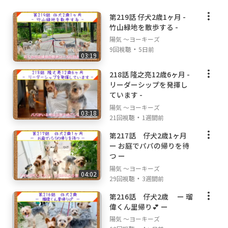
第219話 仔犬2歳1ヶ月 -
竹山緑地を散歩する -
陽気 ～ヨーキーズ
・
9回視聴
5日前
03:19
218話 隆之亮12歳6ヶ月 -
リーダーシップを発揮し
ています -
陽気 ～ヨーキーズ
03:18
・
21回視聴
1週間前
第217話 仔犬2歳1ヶ月
ー お庭でパパの帰りを待
つ ー
陽気 ～ヨーキーズ
04:02
・
29回視聴
3週間前
第216話 仔犬2歳 ー 瑠
偉くん里帰り💕 ー
陽気 ～ヨーキーズ