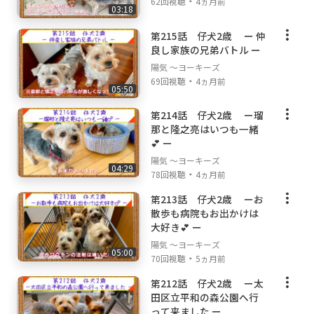
・
62回視聴
4ヵ月前
03:18
第215話 仔犬2歳 ー 仲
良し家族の兄弟バトル ー
陽気 ～ヨーキーズ
・
69回視聴
4ヵ月前
05:50
第214話 仔犬2歳 ー瑠
那と隆之亮はいつも一緒
💕 ー
陽気 ～ヨーキーズ
04:29
・
78回視聴
4ヵ月前
第213話 仔犬2歳 ーお
散歩も病院もお出かけは
大好き💕 ー
陽気 ～ヨーキーズ
05:00
・
70回視聴
5ヵ月前
第212話 仔犬2歳 ー太
田区立平和の森公園へ行
って来ました ー