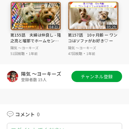
い ＃仔犬 ＃パピー #育て方 #育児日記 #
40週齢 #生後9ヶ月 #家族 ＃仲良し #パパマ
マ大好き #パパと遊びたい #朝食 #兄弟喧嘩
＃Yorkshireterrier #Yorkie #multi-nursing #pu
04:21
05:29
ppy #puppies ＃perennials #babybook #fortie
第155話 夫婦は仲良し - 隆
第157話 10ヶ月齢 ー ワン
th-weeks-old #nineth-months-old #family #b
之亮と瑠那でホームセンタ
コはソファがお好き♡ ー
uddy-buddy #loves-for-parents #like-to-play-
ーへお買い物 -
陽気 ～ヨーキーズ
陽気 ～ヨーキーズ
with-dad #breakfast #sibling quarrel
・
・
51回視聴
1年前
47回視聴
1年前
陽気 ～ヨーキーズ
チャンネル登録
登録者数 15人
コメント
0