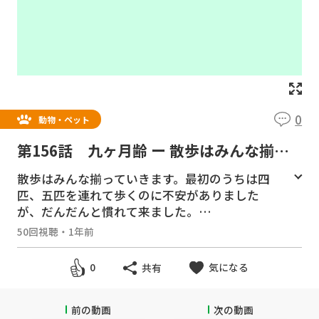
0
動物・ペット
第156話 九ヶ月齢 ー 散歩はみんな揃っ
て行きます ー
散歩はみんな揃っていきます。最初のうちは四
匹、五匹を連れて歩くのに不安がありました
が、だんだんと慣れて来ました。
一匹が匂いを嗅ぐと、他のワンコも追従しま
50回視聴
・
1年前
す。一匹がピーをかけると他のワンコも追従し
ます。また、遠くで猫や他のワンコがいるのに
気になる
0
共有
気づくと、やはりみんなで視線を揃えます。
＃ヨークシャテリア ＃ヨーキー ＃多頭飼
前の動画
次の動画