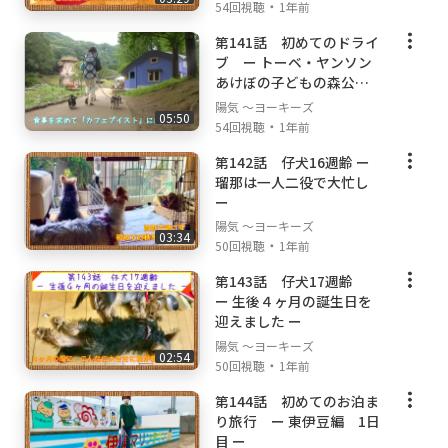
・
54回視聴
1年前
第141話 初めてのドライ
ブ ー トーベ・ヤンソン
あけぼの子どもの森公園
ー
陽気 ～ヨーキーズ
05:50
・
54回視聴
1年前
第142話 仔犬16週齢 ー
瑠那は一人二役で大忙し
ー
陽気 ～ヨーキーズ
03:34
・
50回視聴
1年前
第143話 仔犬17週齢
ー 生後４ヶ月の誕生日を
迎えました ー
陽気 ～ヨーキーズ
02:54
・
50回視聴
1年前
第144話 初めてのお泊ま
り旅行 ー 東伊豆編 1日
目 ー