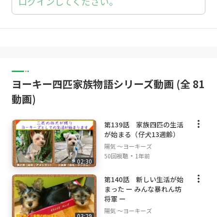
ログインしてください。
ヨーキー四匹家族物語シリーズ動画 (全 81
動画)
第139話 家族四匹の生活
が始まる（仔犬13週齢）
陽気 ～ヨーキーズ
・
50回視聴
1年前
02:30
第140話 新しい生活が始
まった ー みんな暴れん坊
将軍 ー
陽気 ～ヨーキーズ
03:29