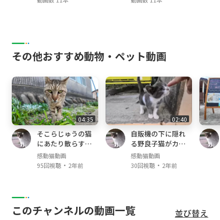
その他おすすめ動物・ペット動画
04:35
02:40
そこらじゅうの猫
自販機の下に隠れ
にあたり散らすヤ
る野良子猫がカワ
クザ猫
イイ
感動猫動画
感動猫動画
・
・
95回視聴
2年前
30回視聴
2年前
このチャンネルの動画一覧
並び替え