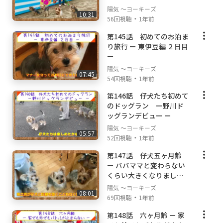
陽気 ～ヨーキーズ
10:31
・
56回視聴
1年前
第145話 初めてのお泊ま
り旅行 ー 東伊豆編 ２日目
ー
陽気 ～ヨーキーズ
07:45
・
54回視聴
1年前
第146話 仔犬たち初めて
のドッグラン ー野川ド
ッグランデビュー ー
陽気 ～ヨーキーズ
05:57
・
52回視聴
1年前
第147話 仔犬五ヶ月齢
ー パパママと変わらない
くらい大きくなりました
ー
陽気 ～ヨーキーズ
08:01
・
69回視聴
1年前
第148話 六ヶ月齢 ー 家