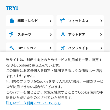
料理・レシピ
フィットネス
スポーツ
アウトドア
DIY・リペア
ハンドメイド
当サイトは、利便性向上のためサービス利用者を一意に特定す
勉強・スタディ
ノウハウ
るIDをCookieに書き込んでいます。
この情報はお客様個人を特定・識別できるような情報は一切含
まれておりません。
利用者のブラウザがCookieを受け入れない場合、一部のサービ
スが使用できない場合がございます。
このバナーを閉じるか、閲覧を継続することでCookie使用の承
認をいただいたものとさせていただきます。
詳しいデータ利用についてはこちら
© 2022 無料動画サイトGoody!TV.