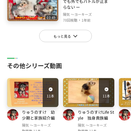
でも外でもバトルが止ま
らない ー
陽気 ～ヨーキーズ
03:49
・
70回視聴
1年前
もっと見る
その他シリーズ動画
11本
11本
りゅうのすけ 幼
りゅうのすけLife St
少期と家族紹介編
yle 独身貴族編
陽気 ～ヨーキーズ
陽気 ～ヨーキーズ
動画数 11本
動画数 11本