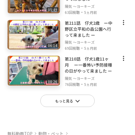
陽気 ～ヨーキーズ
05:49
・
63回視聴
5ヵ月前
第211話 仔犬2歳 ー中
野区立平和の森公園へ行
って来ました ー
陽気 ～ヨーキーズ
06:14
・
69回視聴
5ヵ月前
第210話 仔犬1歳11ヶ
月 ー一番怖い予防接種
の日がやって来ました ー
陽気 ～ヨーキーズ
08:26
・
76回視聴
5ヵ月前
もっと見る
無料動画TOP
動物・ペット