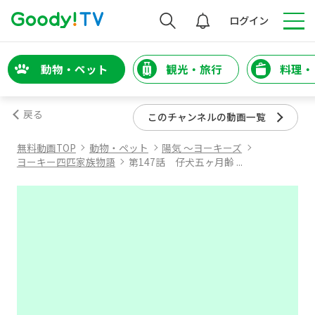
検索
ログイン
動物・ペット
観光・旅行
料理・
戻る
このチャンネルの動画一覧
無料動画TOP
動物・ペット
陽気 ～ヨーキーズ
ヨーキー四匹家族物語
第147話 仔犬五ヶ月齢 ...