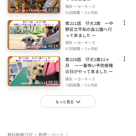
陽気 ～ヨーキーズ
05:49
・
61回視聴
5ヵ月前
第211話 仔犬2歳 ー中
野区立平和の森公園へ行
って来ました ー
陽気 ～ヨーキーズ
06:14
・
67回視聴
5ヵ月前
第210話 仔犬1歳11ヶ
月 ー一番怖い予防接種
の日がやって来ました ー
陽気 ～ヨーキーズ
08:26
・
74回視聴
5ヵ月前
もっと見る
無料動画TOP
動物・ペット