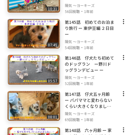
陽気 ～ヨーキーズ
10:31
・
56回視聴
1年前
第145話 初めてのお泊ま
り旅行 ー 東伊豆編 ２日目
ー
陽気 ～ヨーキーズ
07:45
・
54回視聴
1年前
第146話 仔犬たち初めて
のドッグラン ー野川ド
ッグランデビュー ー
陽気 ～ヨーキーズ
05:57
・
52回視聴
1年前
第147話 仔犬五ヶ月齢
ー パパママと変わらない
くらい大きくなりました
ー
陽気 ～ヨーキーズ
08:01
・
69回視聴
1年前
第148話 六ヶ月齢 ー 家