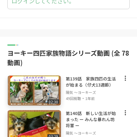
ログインしてください。
ヨーキー四匹家族物語シリーズ動画 (全 78
動画)
第139話 家族四匹の生活
が始まる（仔犬13週齢）
陽気 ～ヨーキーズ
・
49回視聴
1年前
02:30
第140話 新しい生活が始
まった ー みんな暴れん坊
将軍 ー
陽気 ～ヨーキーズ
03:29