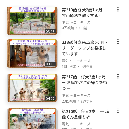
第219話 仔犬2歳1ヶ月 -
竹山緑地を散歩する -
陽気 ～ヨーキーズ
・
4回視聴
4日前
03:19
218話 隆之亮12歳6ヶ月 -
リーダーシップを発揮し
ています -
陽気 ～ヨーキーズ
03:18
・
16回視聴
1週間前
第217話 仔犬2歳1ヶ月
ー お庭でパパの帰りを待
つ ー
陽気 ～ヨーキーズ
04:02
・
23回視聴
3週間前
第216話 仔犬2歳 ー 瑠
偉くん里帰り💕 ー
陽気 ～ヨーキーズ