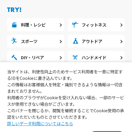
料理・レシピ
フィットネス
スポーツ
アウトドア
DIY・リペア
ハンドメイド
当サイトは、利便性向上のためサービス利用者を一意に特定す
勉強・スタディ
ノウハウ
るIDをCookieに書き込んでいます。
この情報はお客様個人を特定・識別できるような情報は一切含
まれておりません。
利用者のブラウザがCookieを受け入れない場合、一部のサービ
スが使用できない場合がございます。
このバナーを閉じるか、閲覧を継続することでCookie使用の承
認をいただいたものとさせていただきます。
詳しいデータ利用についてはこちら
© 2022 無料動画サイトGoody!TV.