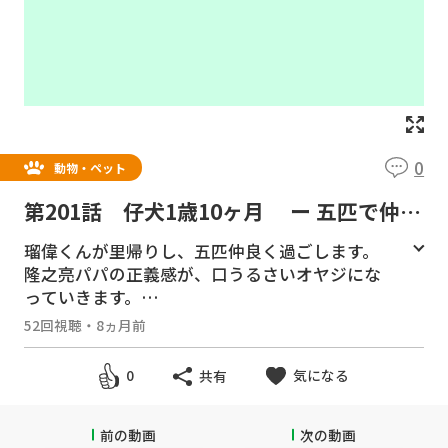
0
動物・ペット
第201話 仔犬1歳10ヶ月 ー 五匹で仲睦
まじく過ごします ー
瑠偉くんが里帰りし、五匹仲良く過ごします。
隆之亮パパの正義感が、口うるさいオヤジにな
っていきます。
52回視聴
・
8ヵ月前
＃ヨークシャテリア ＃ヨーキー ＃多頭飼
い ＃仔犬 ＃パピー #育て方 #育児日記 #
気になる
0
共有
94週齢 #生後1年10ヶ月 #家族 ＃仲良し #パ
パママ大好き #パパと遊びたい #朝食 #兄弟喧
嘩
前の動画
次の動画