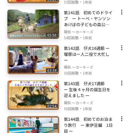
・
53回視聴
1年前
第141話 初めてのドライ
ブ ー トーベ・ヤンソン
あけぼの子どもの森公園
ー
陽気 ～ヨーキーズ
05:50
・
54回視聴
1年前
第142話 仔犬16週齢 ー
瑠那は一人二役で大忙し
ー
陽気 ～ヨーキーズ
03:34
・
50回視聴
1年前
第143話 仔犬17週齢
ー 生後４ヶ月の誕生日を
迎えました ー
陽気 ～ヨーキーズ
02:54
・
50回視聴
1年前
第144話 初めてのお泊ま
り旅行 ー 東伊豆編 1日
目 ー