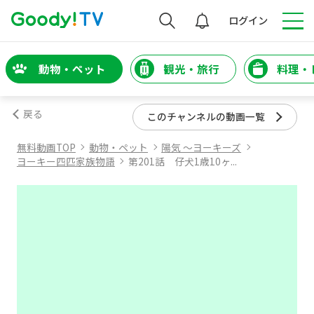
検索
ログイン
動物・ペット
観光・旅行
料理・
戻る
このチャンネルの動画一覧
無料動画TOP
動物・ペット
陽気 ～ヨーキーズ
ヨーキー四匹家族物語
第201話 仔犬1歳10ヶ...