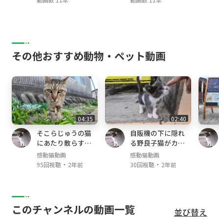
その他おすすめ動物・ペット動画
04:35
02:40
そこらじゅうの猫
自販機の下に隠れ
にあたり散らすヤ
る野良子猫がカワ
クザ猫
イイ
感動猫動画
感動猫動画
・
・
95回視聴
2年前
30回視聴
2年前
このチャンネルの動画一覧
並び替え