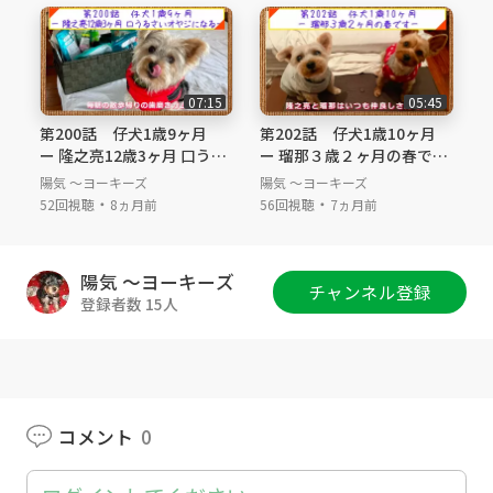
＃Yorkshireterrier #Yorkie #multi-nursing #pu
ppy #puppies ＃perennials #babybook #94th-
weeks-old #one-year-and ten months-old #fa
mily #buddy-buddy #loves-for-parents #like-t
07:15
05:45
o-play-with-dad #breakfast #sibling
第200話 仔犬1歳9ヶ月
第202話 仔犬1歳10ヶ月
ー 隆之亮12歳3ヶ月 口うる
ー 瑠那３歳２ヶ月の春です
さいオヤジになるー
ー
陽気 ～ヨーキーズ
陽気 ～ヨーキーズ
・
・
52回視聴
8ヵ月前
56回視聴
7ヵ月前
陽気 ～ヨーキーズ
チャンネル登録
登録者数 15人
コメント
0