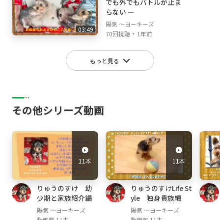
でも外でもバトルが止ま
らない ー
陽気 ～ヨーキーズ
03:49
・
70回視聴
1年前
もっと見る
その他シリーズ動画
11本
11本
りゅうのすけ 幼
りゅうのすけLife St
少期と家族紹介編
yle 独身貴族編
陽気 ～ヨーキーズ
陽気 ～ヨーキーズ
動画数 11本
動画数 11本