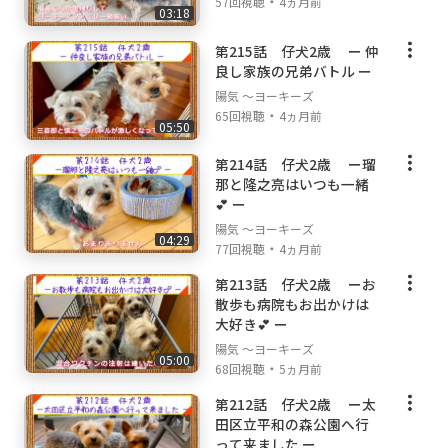
・
57回視聴
4ヵ月前
03:18
第215話 仔犬2歳 ー 仲
良し家族の兄弟バトル ー
陽気 ～ヨーキーズ
・
65回視聴
4ヵ月前
05:50
第214話 仔犬2歳 ー瑠
那と隆之亮はいつも一緒
💕 ー
陽気 ～ヨーキーズ
04:29
・
77回視聴
4ヵ月前
第213話 仔犬2歳 ーお
散歩も病院もお出かけは
大好き💕 ー
陽気 ～ヨーキーズ
05:00
・
68回視聴
5ヵ月前
第212話 仔犬2歳 ー太
田区立平和の森公園へ行
って来ました ー