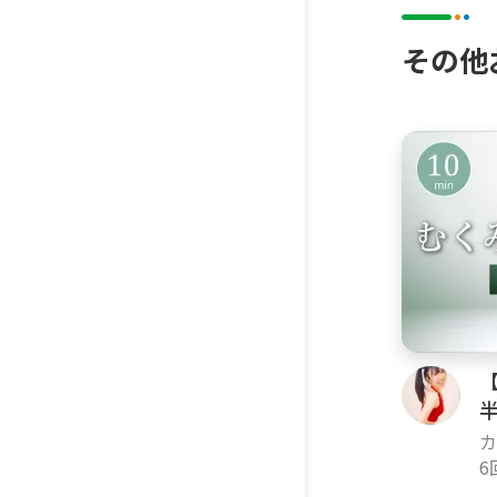
その他
カ
k
6