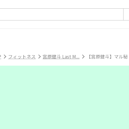
P
フィットネス
宮原健斗 Last M...
【宮原健斗】マル秘