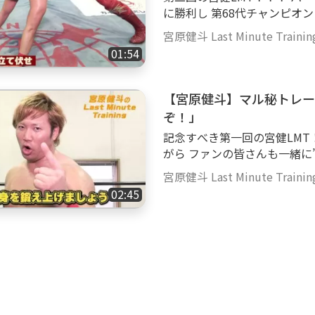
に勝利し 第68代チャンピオンとなりました
る今回のトレーニングは上半
宮原健斗 Last Minute Trainin
ぁ！！ ファンの皆さんも一緒に”LastMinuteTraining”しましょう！ 『時間
01:54
が無いって言い訳は許さないぞ！！』 ■■■■■■■■■
プロレス 宮原健斗 ■■■
【宮原健斗】マル秘トレー
ぞ！」
記念すべき第一回の宮健LMT！！！ 真剣にやり過ぎて汗だ
がら ファンの皆さんも一緒に”LastM
無いって言い訳は許さないぞ！！』 ■■■■■■■■■■■■
宮原健斗 Last Minute Trainin
ロレス 宮原健斗 ■■■■
02:45