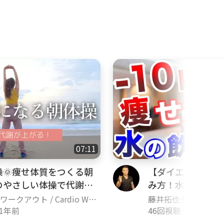
07:11
操🌞痩せ体質をつくる朝
【ダイエット】10
のやさしい体操で代謝を
み方！水は本当に
るために必要な水
ークアウト / Cardio Wor
藤井拓也ダイエット
1年前
46回視聴
・
3年前