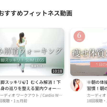
おすすめフィットネス動画
10:18
【脚スッキリ🍃】むくみ解消！下
🌞朝の体
半身の巡りを整える室内ウォーキ
習慣！朝
ング
上げよう
ーディオ ワークアウト / Cardio Wor
カーディオ ワ
out
回視聴
・
1ヵ月前
kout
18回視聴
・