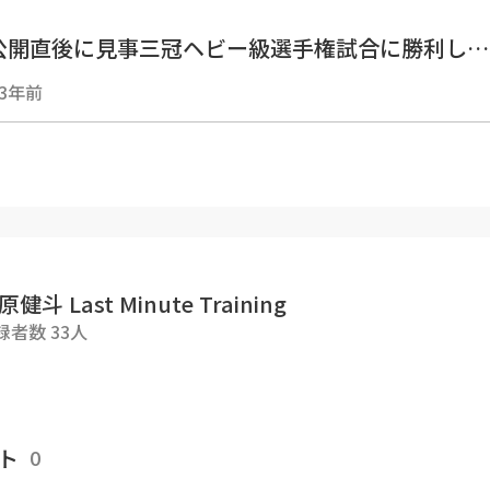
公開直後に見事三冠ヘビー級選手権試合に勝利し
チャンピオンとなりました！！！
3年前
健が本気で届ける今回のトレーニングは上半身編！
にやり過ぎて汗だくだぁ！！
んも一緒に”LastMinuteTraining”しましょう
無いって言い訳は許さないぞ！！』
原健斗 Last Minute Training
録者数 33人
■■■■■■■■■
ロレス 宮原健斗
■■■■■■■■■
ト
0