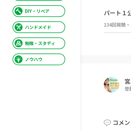
DIY・リペア
パート１
第68代
134回視聴
・
ハンドメイド
そんな宮
勉強・スタディ
また真剣
ノウハウ
ファンの皆さ
『時間が
宮
登
■■■■
全日本プ
■■■■
コメン