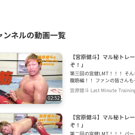
ャンネルの動画一覧
【宮原健斗】マル秘トレー
ぞ！」
第三回の宮健LMT！！！ そんな宮健が本気で届ける今回のトレーニングは
腹筋編！！ ファンの皆さんも一緒に”LastMinuteTraining”しましょう！
『時間が無いって言い訳は許さないぞ！！』 ■
宮原健斗 Last Minute Trainin
全日本プロレス 宮原健斗 
02:52
【宮原健斗】マル秘トレー
ぞ！」
第二回の宮健LMT！！！ パート１公開直後に見事三冠ヘビー級選手権試合