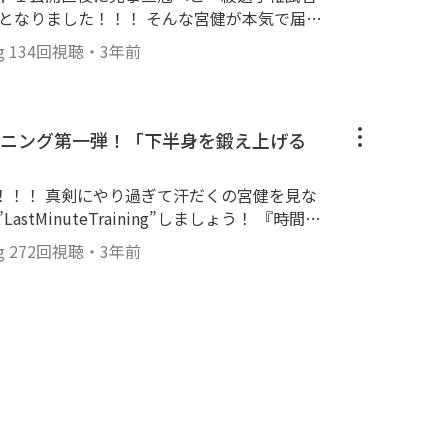
！！！ そんな宮健が本気で届け
身編！！ また真剣にやり過ぎて汗だくだ
g
134回視聴
・
3年前
■■■■ 全日本
■■■■■■■■■■
ニング第一弾！「下半身を鍛え上げる
くの宮健を見な
inuteTraining”しましょう！ 『時間が
■ 全日本プ
g
272回視聴
・
3年前
■■■■■■■■■