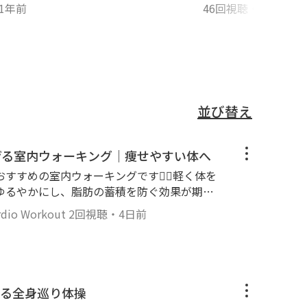
1年前
46回視聴
・
3年前
並び替え
げる室内ウォーキング｜痩せやすい体へ
すめの室内ウォーキングです🚶‍♀️軽く体を
ゆるやかにし、脂肪の蓄積を防ぐ効果が期待
ルで、歩くだけをベースに腕の動きも加えた全
o Workout
2回視聴
・
4日前
方や体力に自信がない方でも安心して行えます。
理のないペースで気持ちよく続けていきましょ
れることで、体調管理やダイエットにもつなが
パクト（ジ
★☆☆ - 時間 : 10分 - BPM : 120 🍀
きる全身巡り体操
 健康状態が良好なときにご利用ください ▸