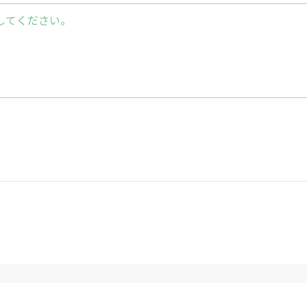
、水分補給を行いましょう
してください。
に違和感を感じたら、無理せず運動を中断してくだ
項
身の体調や運動レベルに合わせて無理のない範囲で
体調不良、その他損害について、当方は責任を負い
機関に相談することをお勧めします。安全第一で取