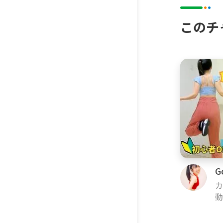
このチ
G
カ
k
動