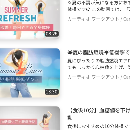
🌞夏の不調が気になる方に
動ける場所を確保し、足元が
体操です🍃 この動画では、
補給を行いましょう ▸ 体
スッキリ」「夏冷え対策」「元
てください 🍀免責事項 ▸ ご自身の体調や運動レベルに合わせて無理のな
カーディオ ワークアウト / Cardi
をバランスよく動かしていき
い範囲で行ってください。動
脚や股関節もしっかり動かし
について、当方は責任を負い
08:26
ぐし、夏特有の重だるさやむ
に相談することをお勧めしま
動ではないので、運動が苦手
ただけます😊 朝の目覚めや
☀️夏の脂肪燃焼☀️低衝
用ください。 無理のないペ
夏にぴったりの脂肪燃焼エア
づくり をしていきましょう☀️🍃ぜひお
でもしっかり心拍数を上げ、
ローインパクト（ジャンプなし) 
二の腕・脚・背中など、夏に
分 - BPM : 120~130 🍀安全に楽しむためのお願い ▸ 健康状態が良好なと
カーディオ ワークアウト / Cardi
ッキリ引き締きしめていきま
きにご利用ください ▸ 動
夏に映えるスッキリボディを作り
ましょう ▸ 適宜、水分補給
13:30
の詳細】 - ローインパクト（
ら、無理せず運動を中断してください 🍀免責事項 ▸ ご
☆ - 時間 : 13分 - 休憩 : １回 - BPM :
レベルに合わせて無理のない
い ▸ 健康状態が良好なとき
ガや体調不良、その他損害に
【食後10分】血糖値を下
足元が滑らない環境で行いまし
方は実践する前に医療機関に
動
体調に違和感を感じたら、無理せず
組んでください。
食後におすすめの10分体操で
▸ ご自身の体調や運動レベル