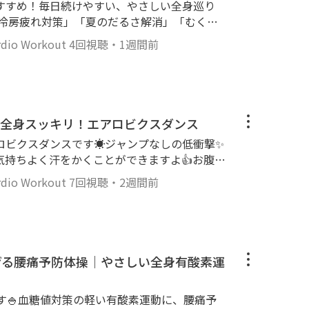
おすすめ！毎日続けやすい、やさしい全身巡り
滑らない環境で行いましょう ▸ 適宜、水分
「冷房疲れ対策」「夏のだるさ解消」「むくみ
調に違和感を感じたら、無理せず運動を中断し
気チャージ」 の5つのテーマに沿って、全身
o Workout
4回視聴
・
1週間前
ます✨ 肩や背中のこわばりをほぐしながら、
画の内容によるケガや体調不良、その他損害
て巡りを整えます。冷房で固まりやすい体をほ
かねます。ご心配な方は実践する前に医療機関
くみ、冷え対策にもおすすめです。 激しい運
す。安全第一で取り組んでください。
な方や体力に自信がない方も安心してご参加い
日中のリフレッシュ、食後の運動にもぜひご活
撃で全身スッキリ！エアロビクスダンス
ースで体を整えながら、夏を元気に過ごせる体
ロビクスダンスです☀️ジャンプなしの低衝撃✨
試しください♡ 【動画の詳細】 -
気持ちよく汗をかくことができますよ👍お腹・
- 強度★☆☆ - 難度★☆☆ - 時間 : 8
気になる部分をバランスよく動かし、全身をス
o Workout
7回視聴
・
2週間前
す。 自宅で楽しく動きながら脂肪を燃やし、
ける場所を確保し、足元が滑らない環境で行い
ましょう🌊ぜひお試しください♡ 【動画
を行いましょう ▸ 体調に違和感を感じた
ジャンプなし) - 強度★☆☆ - 難度★☆
自身の体調や運動
 125 🍀安全に楽しむためのお願
範囲で行ってください。動画の内容によるケ
にご利用ください ▸ 動ける場所を確保し、
ついて、当方は責任を負いかねます。ご心配な
げる腰痛予防体操｜やさしい全身有酸素運
ょう ▸ 適宜、水分補給を行いましょう ▸
相談することをお勧めします。安全第一で取り
運動を中断してください 🍀免責事項
す🍚血糖値対策の軽い有酸素運動に、腰痛予
に合わせて無理のない範囲で行ってください。