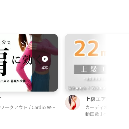
4本
チ
上級エアロビクス
ークアウト / Cardio Wor
カーディオ ワークアウト 
kout
動画数 1本