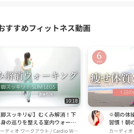
おすすめフィットネス動画
10:18
【脚スッキリ🍃】むくみ解消！下
🌞朝の体
半身の巡りを整える室内ウォーキ
習慣！朝
ング
上げよう
ーディオ ワークアウト / Cardio Wor
カーディオ ワ