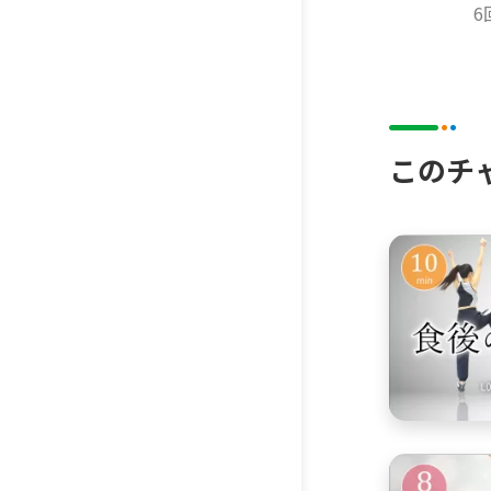
k
6
このチ