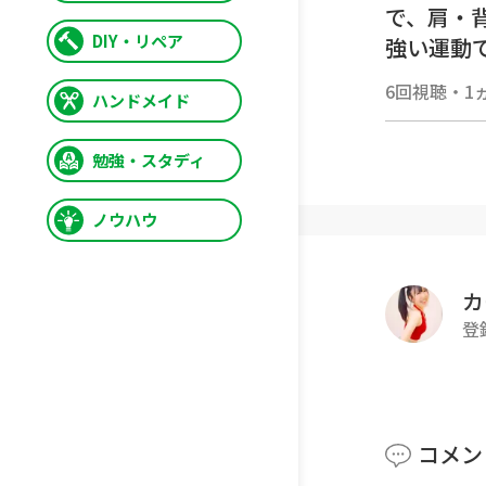
で、肩・
DIY・リペア
強い運動
え、眠り
6回視聴
・
1
ハンドメイド
す🌌
安心して
勉強・スタディ
【動画の
ノウハウ
- ロー
- 強度
- 難度
カ
- 時間 : 
登
- BPM : 
🍀安全に
▸ 健康
コメン
▸ 動け