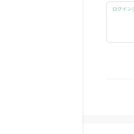
▸ 適宜
ログイン
▸ 体調
🍀免責事
▸ ご自
るケガや
前に医療