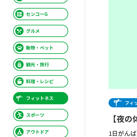
センコーG
グルメ
動物・ペット
観光・旅行
料理・レシピ
フィットネス
フィ
スポーツ
【夜の
アウトドア
1日がん