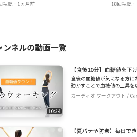
out
回視聴
・
1ヵ月前
kout
18回視聴
・
ャンネルの動画一覧
【食後10分】血糖値を下
食後の血糖値が気になる方におす
動かすことで血糖値の上昇を
できますよ✨ 動きはシンプ
カーディオ ワークアウト / Cardi
身運動💪運動が久しぶりの
食後1時間以内を目安に、無
10:34
う。毎日の習慣として取り入
りますよ🌿ぜひお試しください♡ 【動画の詳細】 - ローイン
ャンプなし) - 強度★☆☆ - 難度
【夏バテ予防☀️】毎日で
安全に楽しむためのお願い ▸