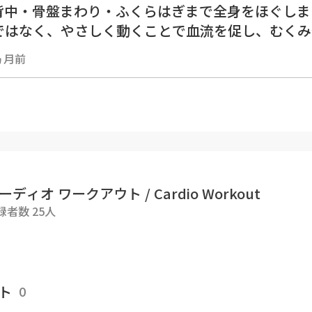
背中・骨盤まわり・ふくらはぎまで全身をほぐします
ではなく、やさしく動くことで血流を促し、むくみ
やすい体へと導きます😴寝る前の夜ルーティンや
ヵ月前
1日を終える時間に、ぜひお試しください♡
詳細】
インパクト（ジャンプなし)
★☆☆
★☆☆
ーディオ ワークアウト / Cardio Workout
7分
録者数 25人
120
楽しむためのお願い
状態が良好なときにご利用ください
ト
0
る場所を確保し、足元が滑らない環境で行いましょ