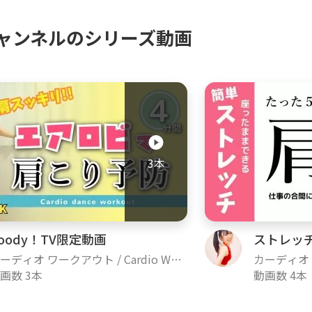
ャンネルのシリーズ動画
3本
oody！TV限定動画
ストレッ
ーディオ ワークアウト / Cardio Wor
カーディオ ワ
out
画数 3本
kout
動画数 4本