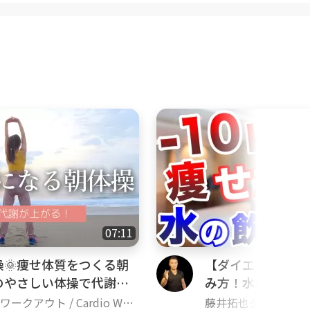
07:11
操🌞痩せ体質をつくる朝
【ダイエット】10
のやさしい体操で代謝を
み方！水は本当に
るために必要な水
ークアウト / Cardio Wor
藤井拓也ダイエット