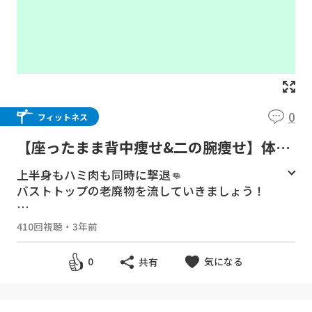
0
フィットネス
【座ったまま背中痩せ&二の腕痩せ】体脂
肪落とすには肩甲骨から！リンパマッサー
上半身もハミ肉も同時に撃退👊
ジで上半身痩せ
バストトップの老廃物を流していきましょう！
----------------------------------------
410回視聴
・
3年前
🎀まだお友達になっていない方へ🎀
↓あい先生とLINEで繋がる↓
気になる
0
共有
https://lin.ee/Xmjqn3j
----------------------------------------