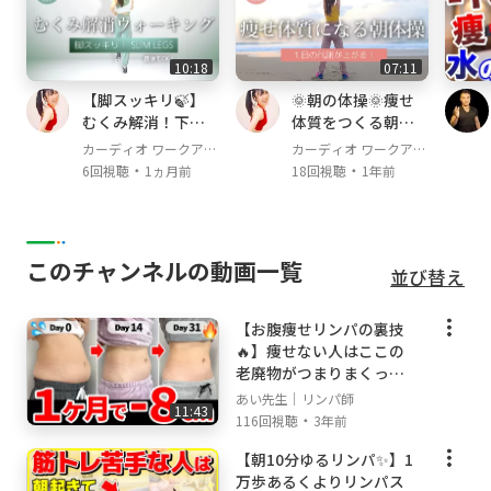
10:18
07:11
私も辛い筋トレは苦手・・・😭
これなら頑張りすぎずにふくらはぎの脂肪燃焼
【脚スッキリ🍃】
🌞朝の体操🌞痩せ
むくみ解消！下半
体質をつくる朝習
できるよ！！！
身の巡りを整える
慣！朝のやさしい
カーディオ ワークアウ
カーディオ ワークアウ
室内ウォーキング
体操で代謝を上げ
・
・
ト / Cardio Workout
ト / Cardio Workout
6回視聴
1ヵ月前
18回視聴
1年前
よう
------------------------------------------------------------
-
このチャンネルの動画一覧
🌹SNS🌹
並び替え
------------------------------------------------------------
-
【お腹痩せリンパの裏技
🔥】痩せない人はここの
老廃物がつまりまくって
■Instagram
いる
https://www.instagram.com/aiai.bodymake
あい先生｜リンパ師
11:43
・
116回視聴
3年前
【朝10分ゆるリンパ✨】1
■Voicy
万歩あるくよりリンパス