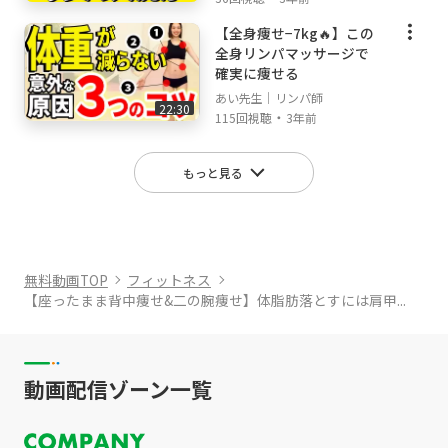
ビジョンは
【全身痩せ−7kg🔥】この
「山岡式メディカルリンパ®を通して
全身リンパマッサージで
美と健康に貢献し、人生がより豊かで
確実に痩せる
楽しいと感じる女性を増やすこと」
あい先生｜リンパ師
22:30
・
115回視聴
3年前
-----------------------------------------------------------
📚山岡愛の書籍📚
もっと見る
-----------------------------------------------------------
「心臓の左上をさすればしっかり疲れはとれ
る」
無料動画TOP
フィットネス
【座ったまま背中痩せ&二の腕痩せ】体脂肪落とすには肩甲...
▽本の購入はこちら
https://amzn.to/2VBdtlL
動画配信ゾーン一覧
------------------------------------------------------------
----