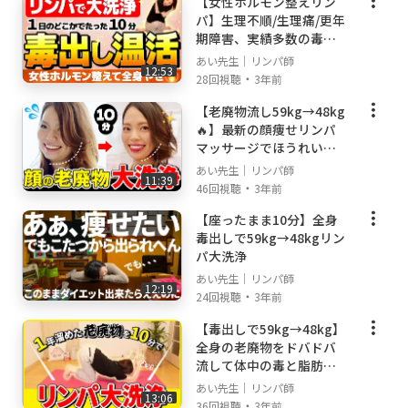
【女性ホルモン整えリン
--
パ】生理不順/生理痛/更年
期障害、実績多数の毒出
しリンパマッサージ
柔道整復師の国家資格をもった
あい先生｜リンパ師
12:53
・
28回視聴
3年前
人体のスペシャリストであり、
リンパセラピストとして全国で活躍している山
【老廃物流し59kg→48kg
岡愛。
🔥】最新の顔痩せリンパ
マッサージでほうれい線,
小じわ,むくみ,小顔対策
世界初のリンパ3D技術
あい先生｜リンパ師
11:39
“山岡式メディカルリンパ®"の創始者として、
・
46回視聴
3年前
リンパ技術スクール&リンパ専門サロンを運
【座ったまま10分】全身
営。
毒出しで59kg→48kgリン
パ大洗浄
現在までに述べ2万人施術。
あい先生｜リンパ師
12:19
・
24回視聴
3年前
口コミで予約が殺到し、山岡の技術を求めて
【毒出しで59kg→48kg】
全国や海外からお客様がご来院。
全身の老廃物をドバドバ
常に予約3ヶ月待ち。
流して体中の毒と脂肪と
疲労をリンパで大掃除！
あい先生｜リンパ師
13:06
・
36回視聴
3年前