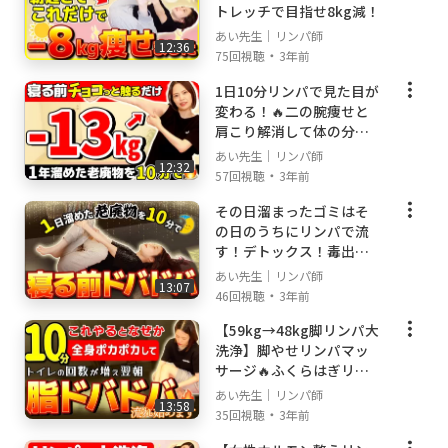
https://voicy.jp/channel/2275
トレッチで目指せ8kg減！
あい先生｜リンパ師
12:36
・
75回視聴
3年前
■twitter
1日10分リンパで見た目が
https://twitter.com/ai_bodymake
変わる！🔥二の腕痩せと
肩こり解消して体の分厚
さをなくす！
あい先生｜リンパ師
12:32
■Tiktok
・
57回視聴
3年前
https://vt.tiktok.com/ZSefeEWG7/
その日溜まったゴミはそ
の日のうちにリンパで流
す！デトックス！毒出し
リンパ
あい先生｜リンパ師
取材・コラボ・お仕事関係のご連絡はこちら
13:07
・
46回視聴
3年前
info@danstesbras.co.jp
【59kg→48kg脚リンパ大
洗浄】脚やせリンパマッ
サージ🔥ふくらはぎリン
------------------------------------------------------------
パ冷え性なくす/全身代謝
あい先生｜リンパ師
--
13:58
アップ
・
35回視聴
3年前
👩‍⚕️あいちゃん先生ってどんな人？👩‍⚕️
------------------------------------------------------------