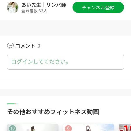
LINEお友達追加で、あい先生が、
あい先生｜リンパ師
チャンネル登録
"あなたのリンパ今どれぐらい流れてるか？"診
登録者数 32人
断👩‍⚕️
そして他にも…
今すぐ登録して、沢山の🎁をゲットしてね♪
＜ただいま準備中＞
コメント
0
🎁あなたのリンパ流れ度診断
ログインしてください。
🎁 1週間リンパのスタンプラリー 3種類
※使い方解説付き
🎁 1週間全身ダイエット🔥老廃物がドバドバ流
れる最強メニュー
🎁 YouTubeで言えない最新の内緒話🤫
🎁あい先生リンパスクール💆‍♀️の先行募集
その他おすすめフィットネス動画
----------------------------------------
無料でお友達追加で🎁受け取る💕
👉
https://lin.ee/Xmjqn3j
----------------------------------------