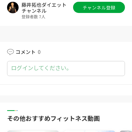
●L.F.Cとは？
藤井拓也ダイエット
チャンネル登録
https://youtu.be/wuQp8WNO4I8
チャンネル
登録者数 7人
●L.F.Cサプリの詳細
https://lfc-fitness.com/news3/
●藤井拓也オンラインショップ
https://ftakuya.official.ec/
コメント
0
●藤井拓也ツイッター
ログインしてください。
https://twitter.com/Fujii_Takuya
●藤井公式LINE
https://liff.line.me/1656799860-JoGOrbOW/l
anding?follow=%40425goujh&lp=Sv0ERB&li
ff_id=1656799860-JoGOrbOW
その他おすすめフィットネス動画
●藤井拓也セカンドチャンネル
https://www.youtube.com/channel/UCwB9D
QhzR13he82iUhoMmaw