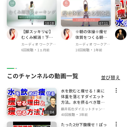
●インスタ
https://www.instagram.com/taku0241/
10:18
07:11
【脚スッキリ🍃】
🌞朝の体操🌞痩せ
※現在、毎週木曜21時〜22時
むくみ解消！下半
体質をつくる朝習
筋トレ・ダイエット相談YouTubeライブを行っ
身の巡りを整える
慣！朝のやさしい
カーディオ ワークアウ
カーディオ ワークアウ
ています！
室内ウォーキング
体操で代謝を上げ
・
・
ト / Cardio Workout
ト / Cardio Workout
6回視聴
1ヵ月前
18回視聴
1年前
だれでも参加でき、いただいた質問や相談に何
よう
でも答えます！
ぜひご参加ください。
＝＝＝＝＝＝＝＝＝＝＝＝＝＝＝＝＝＝＝＝
このチャンネルの動画一覧
並び替え
水を飲むと痩せる！楽に
体重を落とすダイエット
方法。水を摂るべき理由
を解説します。
藤井拓也ダイエットチャンネ
11:04
・
ル
40回視聴
3年前
たった2分下腹痩せ！ぽっ