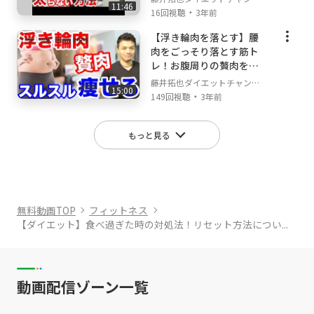
11:46
です！
・
ル
16回視聴
3年前
【浮き輪肉を落とす】腰
肉をごっそり落とす筋ト
レ！お腹周りの贅肉をス
ッキリさせるカンタン家
藤井拓也ダイエットチャンネ
15:00
トレ5選
・
ル
149回視聴
3年前
もっと見る
無料動画TOP
フィットネス
【ダイエット】食べ過ぎた時の対処法！リセット方法につい...
動画配信ゾーン一覧