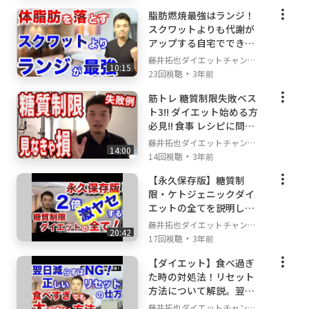
脂肪燃焼最強はランジ！
スクワットよりも代謝が
アップする自宅でできる
トレーニングを解説しま
藤井拓也ダイエットチャンネ
10:15
す。
・
ル
23回視聴
3年前
筋トレ 糖質制限失敗ベス
ト3!! ダイエット始める方
必見!! 食事 レシピに問題
あり!_ なぜ失敗するのか
藤井拓也ダイエットチャンネ
14:00
糖質 筋肉 関係ある_
・
ル
14回視聴
3年前
【永久保存版】糖質制
限・ケトジェニックダイ
エットの全てを説明しま
す！これでもうダイエッ
藤井拓也ダイエットチャンネ
20:42
トに悩まない。【神回】
・
ル
17回視聴
3年前
【ダイエット】食べ過ぎ
た時の対処法！リセット
方法について解説。翌日
の食事を抜くのは間違い
藤井拓也ダイエットチャンネ