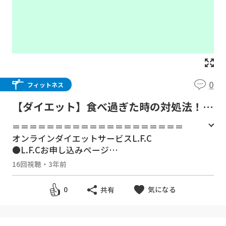
0
フィットネス
【ダイエット】食べ過ぎた時の対処法！リ
セット方法について解説。翌日の食事を抜
＝＝＝＝＝＝＝＝＝＝＝＝＝＝＝＝＝＝＝＝
くのは間違いです！
オンラインダイエットサービスL.F.C
●L.F.Cお申し込みページ
https://archive.fujii-fitness.com/LFC/nwfbs
16回視聴
・
3年前
k/
気になる
0
共有
●L.F.C公式サイト
https://lfc-fitness.com/