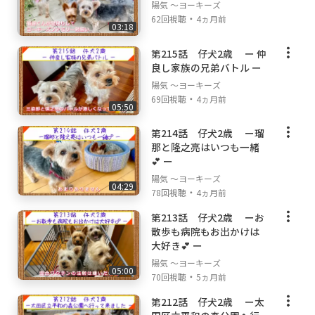
陽気 ～ヨーキーズ
・
62回視聴
4ヵ月前
03:18
第215話 仔犬2歳 ー 仲
良し家族の兄弟バトル ー
陽気 ～ヨーキーズ
・
69回視聴
4ヵ月前
05:50
第214話 仔犬2歳 ー瑠
那と隆之亮はいつも一緒
💕 ー
陽気 ～ヨーキーズ
04:29
・
78回視聴
4ヵ月前
第213話 仔犬2歳 ーお
散歩も病院もお出かけは
大好き💕 ー
陽気 ～ヨーキーズ
05:00
・
70回視聴
5ヵ月前
第212話 仔犬2歳 ー太