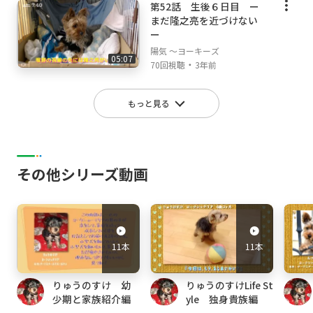
第52話 生後６日目 ー
まだ隆之亮を近づけない
ー
陽気 ～ヨーキーズ
05:07
・
70回視聴
3年前
もっと見る
その他シリーズ動画
11本
11本
りゅうのすけ 幼
りゅうのすけLife St
少期と家族紹介編
yle 独身貴族編