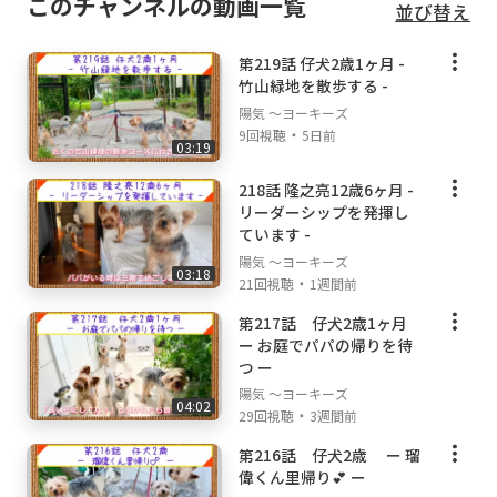
このチャンネルの動画一覧
並び替え
第219話 仔犬2歳1ヶ月 -
竹山緑地を散歩する -
陽気 ～ヨーキーズ
・
9回視聴
5日前
03:19
218話 隆之亮12歳6ヶ月 -
リーダーシップを発揮し
ています -
陽気 ～ヨーキーズ
03:18
・
21回視聴
1週間前
第217話 仔犬2歳1ヶ月
ー お庭でパパの帰りを待
つ ー
陽気 ～ヨーキーズ
04:02
・
29回視聴
3週間前
第216話 仔犬2歳 ー 瑠
偉くん里帰り💕 ー