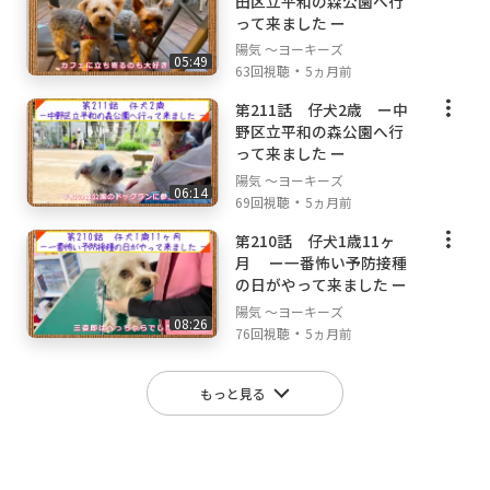
田区立平和の森公園へ行
って来ました ー
陽気 ～ヨーキーズ
05:49
・
63回視聴
5ヵ月前
第211話 仔犬2歳 ー中
野区立平和の森公園へ行
って来ました ー
陽気 ～ヨーキーズ
06:14
・
69回視聴
5ヵ月前
第210話 仔犬1歳11ヶ
月 ー一番怖い予防接種
の日がやって来ました ー
陽気 ～ヨーキーズ
08:26
・
76回視聴
5ヵ月前
もっと見る