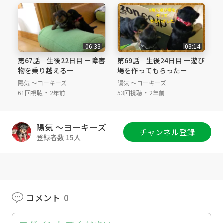
＃ヨークシャテリア ＃ヨーキー ＃多頭飼
い ＃自宅で出産 ＃仔犬 ＃パピー ＃生後
23日目 ＃ミルク
＃Yorkshireterrier #Yorkie #multi-nursing #bir
06:33
03:14
th in house #puppy #puppies #Twenty-third d
第67話 生後22日目 ー障害
第69話 生後24日目 ー遊び
ay
物を乗り越えるー
場を作ってもらったー
＃Milk
陽気 ～ヨーキーズ
陽気 ～ヨーキーズ
・
・
61回視聴
2年前
53回視聴
2年前
陽気 ～ヨーキーズ
チャンネル登録
登録者数 15人
コメント
0