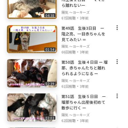
ら離れないー
陽気 ～ヨーキーズ
04:38
・
67回視聴
3年前
第49話 生後3日目 ー
隆之亮、一目赤ちゃんを
見てみたい ＝
陽気 ～ヨーキーズ
01:54
・
66回視聴
3年前
第50話 生後４日目 ー 瑠
那、赤ちゃんたちと離れ
られるようになる ー
陽気 ～ヨーキーズ
02:39
・
61回視聴
3年前
第51話 生後５日目 ー
瑠那ちゃん出産後初めて
散歩に行く ー
陽気 ～ヨーキーズ
03:03
・
62回視聴
3年前