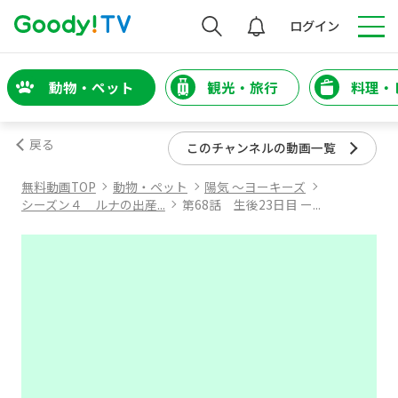
検索
ログイン
動物・ペット
観光・旅行
料理・
戻る
このチャンネルの動画一覧
無料動画TOP
動物・ペット
陽気 ～ヨーキーズ
シーズン４ ルナの出産...
第68話 生後23日目 ー...