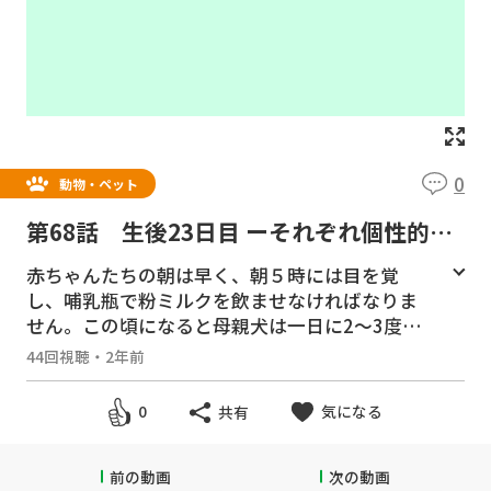
0
動物・ペット
第68話 生後23日目 ーそれぞれ個性的に
なったきたー
赤ちゃんたちの朝は早く、朝５時には目を覚
し、哺乳瓶で粉ミルクを飲ませなければなりま
せん。この頃になると母親犬は一日に2〜3度し
かオッパイをあげようとしないので、赤ちゃん
44回視聴
・
2年前
たちは物足りないのです。
目印の首輪を付けてから、見た目に区別しやす
気になる
0
共有
くなり、それぞれの特徴がわかるようになり、
個性が見えて来ました。
前の動画
次の動画