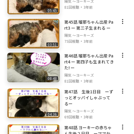
陽気 ～ヨーキーズ
・
81回視聴
3年前
05:45
第45話 瑠那ちゃん出産 Pa
rt3 ー 第三子生まれる ー
陽気 ～ヨーキーズ
・
75回視聴
3年前
03:51
第46話 瑠那ちゃん出産 Pa
rt4 ー 第四子も生まれてき
た! ー
陽気 ～ヨーキーズ
08:48
・
81回視聴
3年前
第47話 生後1日目 ーず
っとオッパイしゃぶって
るー
陽気 ～ヨーキーズ
04:36
・
69回視聴
3年前
第48話 ヨーキーの赤ちゃ
ん生後２日目 ーママか