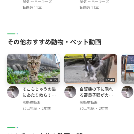
陽気 ～ヨーキーズ
陽気 ～ヨーキーズ
動画数 11本
動画数 11本
その他おすすめ動物・ペット動画
04:35
02:40
そこらじゅうの猫
自販機の下に隠れ
にあたり散らすヤ
る野良子猫がカワ
クザ猫
イイ
感動猫動画
感動猫動画
・
・
95回視聴
2年前
30回視聴
2年前