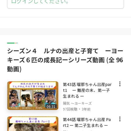
ログインしてください。
シーズン４ ルナの出産と子育て ーヨー
キーズ６匹の成長記ーシリーズ動画 (全 96
動画)
第43話 瑠那ちゃん出産par
t1 ー 難産の末、第一子
生まれる ー
陽気 ～ヨーキーズ
06:31
・
97回視聴
3年前
第44話 瑠那ちゃん出産 Pa
rt2 ー 第二子生まれる ー