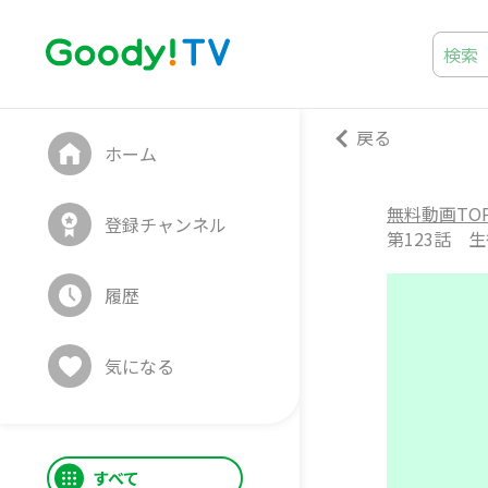
戻る
ホーム
無料動画TO
登録チャンネル
第123話 
履歴
気になる
すべて