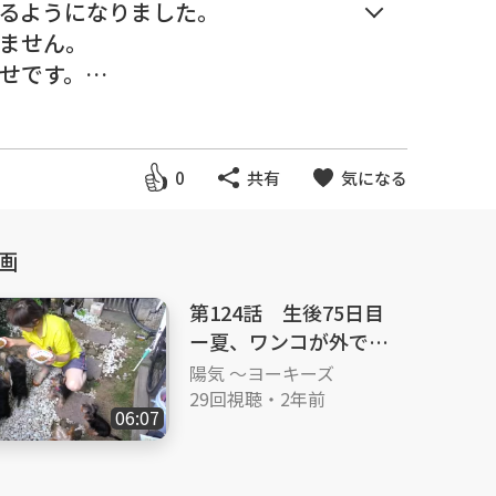
るようになりました。
ません。
せです。
産 ＃仔犬 ＃パピー #育て
0
共有
気になる
画
 #breakfast #sibling quarrel
第124話 生後75日目
ー夏、ワンコが外で遊
べるのは早朝だけー.
陽気 ～ヨーキーズ
29回視聴
・
2年前
06:07