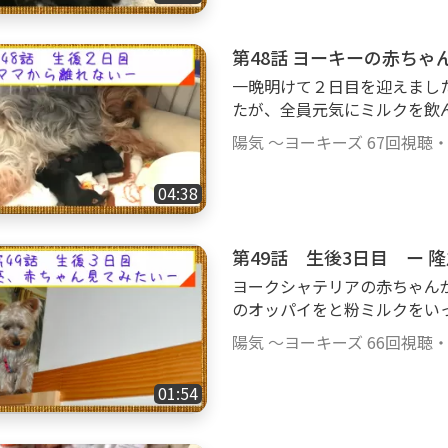
第48話 ヨーキーの赤ち
一晩明けて２日目を迎えまし
たが、全員元気にミルクを飲
見なければならず大変です。
陽気 ～ヨーキーズ
67回視聴
んでは眠るを繰り返しています。 ＃ヨークシャテリア ＃ヨーキ
頭飼い ＃自宅で出産 ＃仔犬 ＃パ
04:38
第49話 生後3日目 ー 
ヨークシャテリアの赤ちゃん
のオッパイをと粉ミルクをい
マはまだ隆之亮を警戒してい
陽気 ～ヨーキーズ
66回視聴
とはしません。隆之亮は我が子
ヨークシャテリア ＃ヨーキ
01:54
パピー ＃生後3日目 ＃Yorkshireterrie
house #pupp