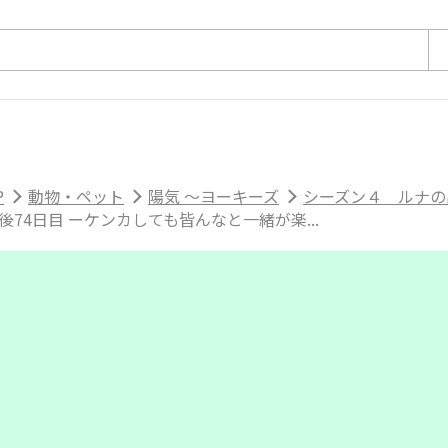
P
動物・ペット
陽気 ～ヨーキーズ
シーズン４ ルナの出
生後74日目 ーケンカしても皆んなと一緒が楽...