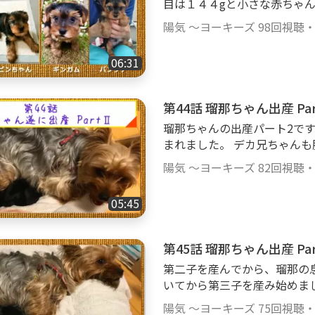
目は１４４gと小さな赤ちゃ
た。 生まれ始めて３０分以
陽気 ～ヨーキーズ
98回視聴
り上げました。 胎盤もなか
た。 （胎盤を引き出すシーン
06:31
に調べながらの補助でした。
クも飲んでぐっすり眠るまで
＃ヨーキー ＃自宅で出産 
キー赤ちゃん
瑠那ちゃんの出産パート2です
まれました。 デカ兄ちゃんも
は体も大きく、元気な赤ちゃ
陽気 ～ヨーキーズ
82回視聴
でに時間がかかりました。 
ください。 母犬のいろいろな母性
05:45
ー ＃自宅で出産 ＃初産 
ゃん
第二子を産んでから、瑠那の
いてから第三子を産み始めま
が、体重は136gと意外に軽
陽気 ～ヨーキーズ
75回視聴