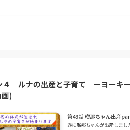
ン４ ルナの出産と子育て ーヨーキ
動画)
第43話 瑠那ちゃん出産pa
遂に瑠那ちゃんが出産しまし