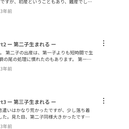
んですが、初産ということもあり、難産でし
上かかり、息子が手助けして引っ張り出して取
・
3年前
なか出てこなかったので少し心配いたしまし
は削除させていただきました） スマホを片手
なかなか泣き声も聞けず心配しましたが ミル
、瑠奈が懸命に体を舐めてあげていました。
＃初産 ＃ヨークシャテリア出産 ＃ヨー
第44話 瑠那ちゃん出産 Part2 ー 第二子生まれる ー
。 第二子の出産は、第一子よりも短時間で生
臍の尾の処理に慣れたのもあります。 第一子
んでした。 ただ、なかなかオッパイを飲むま
・
3年前
それは何故でしょう？答えは動画の中でお探し
についても解説しています。 ＃ヨーキ
＃ヨークシャテリア出産 ＃ヨーキー赤ち
第45話 瑠那ちゃん出産 Part3 ー 第三子生まれる ー
息遣いはかなり荒かったですが、少し落ち着
した。見た目、第二子同様大きかったです
かったです。 やはり、自分で赤ちゃんの臍の尾
・
3年前