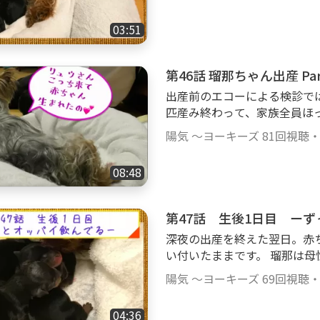
を噛み切ることはできず、デ
はでませんでた。 第三番目
03:51
が今さらに起きてきました。
トの展開が理解できない隆之
無事生まれました。 ＃ヨーキー ＃自宅で出産 ＃初産 ＃ヨークシャ
テリア出産 ＃ヨーキー赤ち
出産前のエコーによる検診で
匹産み終わって、家族全員ほ
て来ました。 顔を出したのは
陽気 ～ヨーキーズ
81回視聴
ず苦労しました。 隆之亮は
か気まずく近寄れませんでし
08:48
時を指すところでした。 ＃ヨーキー ＃ヨークシャテリア ＃自宅で出
産 ＃多頭飼い ＃仔犬
第47話 生後1日目 ーず
深夜の出産を終えた翌日。赤
い付いたままです。 瑠那は
を抱きかかえ守っています。
陽気 ～ヨーキーズ
69回視聴
はどうな初日を過ごしたのでしょうか。 ＃ヨークシ
ー ＃多頭飼い ＃自宅で出産 ＃
04:36