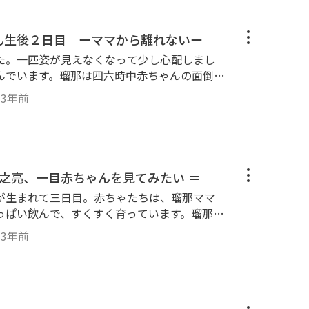
rier #Yorkie #multi-nursing #birth in house #puppy #puppies #first day
ゃん生後２日目 ーママから離れないー
た。一匹姿が見えなくなって少し心配しまし
んでいます。瑠那は四六時中赤ちゃんの面倒を
 赤ちゃんもよく動くようになり、ミルクを飲
・
3年前
ー ＃多
ピー ＃生後2日目 ＃Yorkshireterrie
r #Yorkie #multi-nursing #birth in house #puppy #puppies #Second day
隆之亮、一目赤ちゃんを見てみたい ＝
が生まれて三日目。赤ちゃたちは、瑠那ママ
っぱい飲んで、すくすく育っています。瑠那マ
るのか、なかなか赤ちゃんの側に近づけよう
・
3年前
の姿を見ることができるのでしょうか？ ＃
ー ＃多頭飼い ＃自宅で出産 ＃仔犬 ＃
r #Yorkie #multi-nursing #birth in
y #puppies #Third day