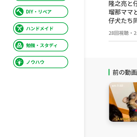
隆之亮と
瑠那ママ
DIY・リペア
仔犬たち
ハンドメイド
28回視聴
・
＃ヨーク
方 #育児日記 ＃生後74日目 
勉強・スタディ
パパと遊び
ノウハウ
＃Yorkshireterrier 
als #babybook
前の動画
#buddy-bu