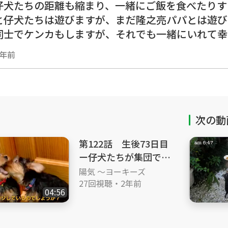
仔犬たちの距離も縮まり、一緒にご飯を食べたりす
と仔犬たちは遊びますが、まだ隆之亮パパとは遊び
同士でケンカもしますが、それでも一緒にいれて幸
2年前
シャテリア ＃ヨーキー ＃多頭飼い ＃自宅で出
#10週齢 #生後2ヶ月 #四兄弟 ＃仲良し #パパママ大好き #
たい #朝食 #兄弟喧嘩
#Yorkie #multi-nursing #birth in house #puppy #puppies ＃perenni
 #seventy-fourth-day #ten-weeks-old #two-months-old #fourbrother
次の動
ddy #loves-for-parents #like-to-play-with-dad
第122話 生後73日目
ー仔犬たちが集団で隆
之亮パパを追いかける
陽気 ～ヨーキーズ
ー
27回視聴
・
2年前
04:56