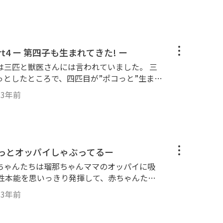
カ兄ちゃんの補助を受けました。 また、胎盤
が生まれてから、物音に気づいたパパと隆之亮
 出産に立ち会えなかったパパは残念がり、コ
亮は戸惑うばかりです。 これで予定の三匹は
第46話 瑠那ちゃん出産 Part4 ー 第四子も生まれてきた! ー
ゃん
は三匹と獣医さんには言われていました。 三
っとしたところで、四匹目が”ポコっと”生まれ
”ポコっと”でしたが、なかなか臍の尾が切れ
・
3年前
赤ちゃんの姿を見たがっていましたが、なんだ
た。 無事全てが落ち着いた頃、時計の針は５
っとオッパイしゃぶってるー
ちゃんたちは瑠那ちゃんママのオッパイに吸
母性本能を思いっきり発揮して、赤ちゃんたち
 ヨーキーの赤ちゃんと新米ママの瑠那ちゃん
・
3年前
ャテリア ＃ヨーキ
仔犬 ＃パピー ＃初日 ＃Yorkshireter