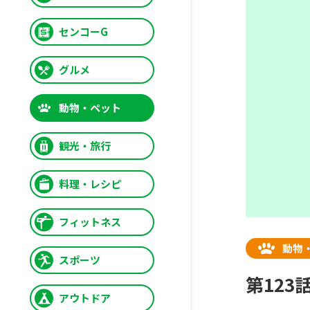
センコーG
グルメ
動物・ペット
観光・旅行
料理・レシピ
フィットネス
動物
スポーツ
第12
アウトドア