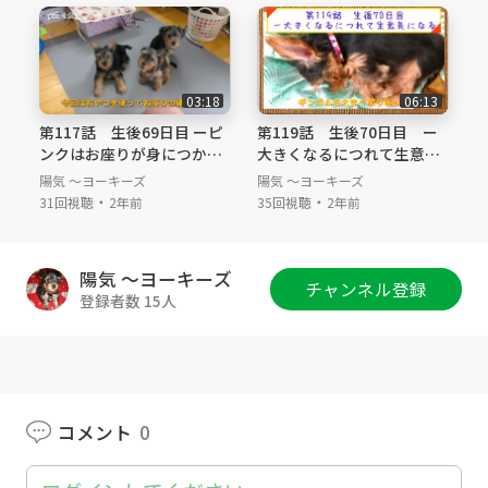
パと遊びたい #朝食 #兄弟喧嘩
＃Yorkshireterrier #Yorkie #multi-nursing #bir
th in house #puppy #puppies ＃perennials #b
abybook #seventieth-day #ten-weeks-old #
03:18
06:13
two-months-old #fourbrother #buddy-buddy
第117話 生後69日目 ーピ
第119話 生後70日目 ー
#loves-for-parents #like-to-play-with-dad #br
ンクはお座りが身につかな
大きくなるにつれて生意気
eakfast #sibling quarrel
いー
になるー
陽気 ～ヨーキーズ
陽気 ～ヨーキーズ
・
・
31回視聴
2年前
35回視聴
2年前
陽気 ～ヨーキーズ
チャンネル登録
登録者数 15人
コメント
0