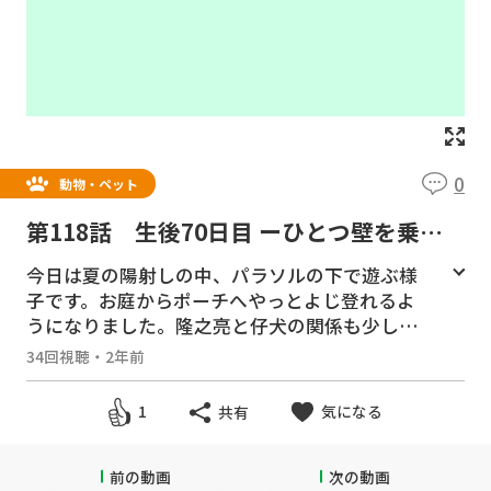
0
動物・ペット
第118話 生後70日目 ーひとつ壁を乗り
越えたー
今日は夏の陽射しの中、パラソルの下で遊ぶ様
子です。お庭からポーチへやっとよじ登れるよ
うになりました。隆之亮と仔犬の関係も少しず
つ距離が近づいてきました。
34回視聴
・
2年前
＃ヨークシャテリア ＃ヨーキー ＃多頭飼
気になる
1
共有
い ＃自宅で出産 ＃仔犬 ＃パピー #育て
方 #育児日記 ＃生後70日目 #10週齢 #生後2
ヶ月 #四兄弟 ＃仲良し #パパママ大好き #パ
前の動画
次の動画