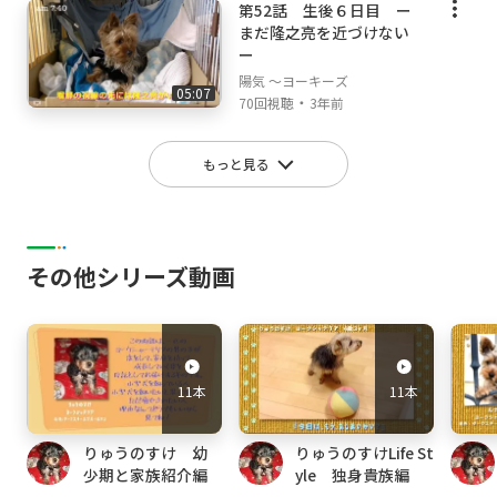
第52話 生後６日目 ー
まだ隆之亮を近づけない
ー
陽気 ～ヨーキーズ
05:07
・
70回視聴
3年前
もっと見る
その他シリーズ動画
11本
11本
りゅうのすけ 幼
りゅうのすけLife St
少期と家族紹介編
yle 独身貴族編