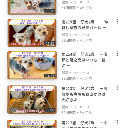
陽気 ～ヨーキーズ
・
61回視聴
4ヵ月前
03:18
第215話 仔犬2歳 ー 仲
良し家族の兄弟バトル ー
陽気 ～ヨーキーズ
・
68回視聴
4ヵ月前
05:50
第214話 仔犬2歳 ー瑠
那と隆之亮はいつも一緒
💕 ー
陽気 ～ヨーキーズ
04:29
・
77回視聴
4ヵ月前
第213話 仔犬2歳 ーお
散歩も病院もお出かけは
大好き💕 ー
陽気 ～ヨーキーズ
05:00
・
68回視聴
5ヵ月前
第212話 仔犬2歳 ー太