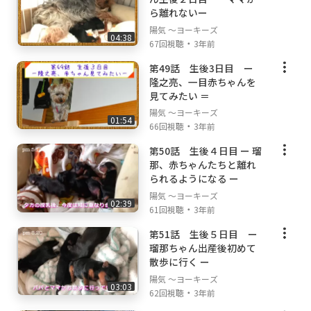
ら離れないー
陽気 ～ヨーキーズ
04:38
・
67回視聴
3年前
第49話 生後3日目 ー
隆之亮、一目赤ちゃんを
見てみたい ＝
陽気 ～ヨーキーズ
01:54
・
66回視聴
3年前
第50話 生後４日目 ー 瑠
那、赤ちゃんたちと離れ
られるようになる ー
陽気 ～ヨーキーズ
02:39
・
61回視聴
3年前
第51話 生後５日目 ー
瑠那ちゃん出産後初めて
散歩に行く ー
陽気 ～ヨーキーズ
03:03
・
62回視聴
3年前