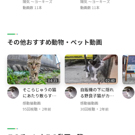
陽気 ～ヨーキーズ
陽気 ～ヨーキーズ
動画数 11本
動画数 11本
その他おすすめ動物・ペット動画
04:35
02:40
そこらじゅうの猫
自販機の下に隠れ
にあたり散らすヤ
る野良子猫がカワ
クザ猫
イイ
感動猫動画
感動猫動画
・
・
95回視聴
2年前
30回視聴
2年前