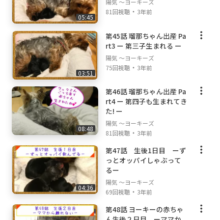
陽気 ～ヨーキーズ
・
81回視聴
3年前
05:45
第45話 瑠那ちゃん出産 Pa
rt3 ー 第三子生まれる ー
陽気 ～ヨーキーズ
・
75回視聴
3年前
03:51
第46話 瑠那ちゃん出産 Pa
rt4 ー 第四子も生まれてき
た! ー
陽気 ～ヨーキーズ
08:48
・
81回視聴
3年前
第47話 生後1日目 ーず
っとオッパイしゃぶって
るー
陽気 ～ヨーキーズ
04:36
・
69回視聴
3年前
第48話 ヨーキーの赤ちゃ
ん生後２日目 ーママか