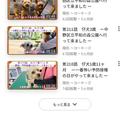
田区立平和の森公園へ行
って来ました ー
陽気 ～ヨーキーズ
05:49
・
61回視聴
5ヵ月前
第211話 仔犬2歳 ー中
野区立平和の森公園へ行
って来ました ー
陽気 ～ヨーキーズ
06:14
・
67回視聴
5ヵ月前
第210話 仔犬1歳11ヶ
月 ー一番怖い予防接種
の日がやって来ました ー
陽気 ～ヨーキーズ
08:26
・
74回視聴
5ヵ月前
もっと見る