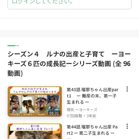
ログインしてください。
シーズン４ ルナの出産と子育て ーヨー
キーズ６匹の成長記ーシリーズ動画 (全 96
動画)
第43話 瑠那ちゃん出産par
t1 ー 難産の末、第一子
生まれる ー
陽気 ～ヨーキーズ
06:31
・
97回視聴
3年前
第44話 瑠那ちゃん出産 Pa
rt2 ー 第二子生まれる ー