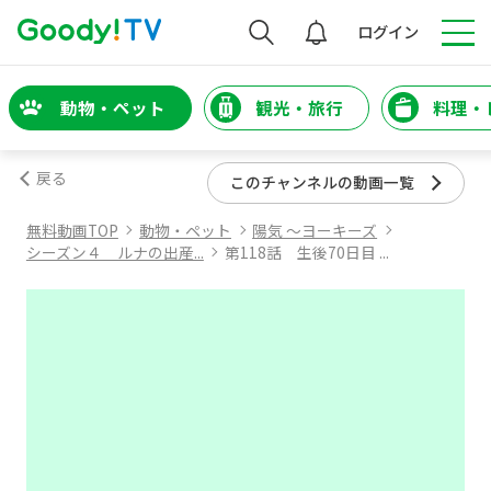
検索
ログイン
動物・ペット
観光・旅行
料理・
戻る
このチャンネルの動画一覧
無料動画TOP
動物・ペット
陽気 ～ヨーキーズ
シーズン４ ルナの出産...
第118話 生後70日目 ...