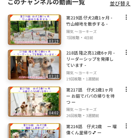
このチャンネルの動画一覧
並び替え
第219話 仔犬2歳1ヶ月 -
竹山緑地を散歩する -
陽気 ～ヨーキーズ
・
7回視聴
4日前
03:19
218話 隆之亮12歳6ヶ月 -
リーダーシップを発揮し
ています -
陽気 ～ヨーキーズ
03:18
・
19回視聴
1週間前
第217話 仔犬2歳1ヶ月
ー お庭でパパの帰りを待
つ ー
陽気 ～ヨーキーズ
04:02
・
26回視聴
3週間前
第216話 仔犬2歳 ー 瑠
偉くん里帰り💕 ー