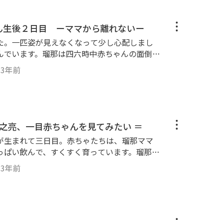
rier #Yorkie #multi-nursing #birth in house #puppy #puppies #first day
ゃん生後２日目 ーママから離れないー
た。一匹姿が見えなくなって少し心配しまし
んでいます。瑠那は四六時中赤ちゃんの面倒を
 赤ちゃんもよく動くようになり、ミルクを飲
・
3年前
ー ＃多
ピー ＃生後2日目 ＃Yorkshireterrie
r #Yorkie #multi-nursing #birth in house #puppy #puppies #Second day
隆之亮、一目赤ちゃんを見てみたい ＝
が生まれて三日目。赤ちゃたちは、瑠那ママ
っぱい飲んで、すくすく育っています。瑠那マ
るのか、なかなか赤ちゃんの側に近づけよう
・
3年前
の姿を見ることができるのでしょうか？ ＃
ー ＃多頭飼い ＃自宅で出産 ＃仔犬 ＃
r #Yorkie #multi-nursing #birth in
y #puppies #Third day