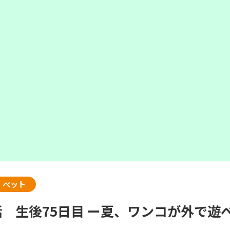
・ペット
話 生後75日目 ー夏、ワンコが外で遊へ