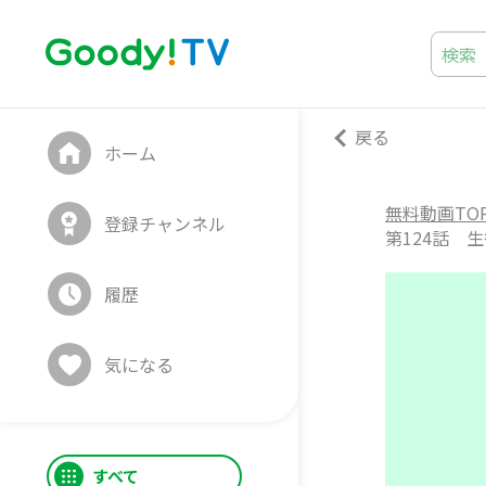
戻る
ホーム
無料動画TO
登録チャンネル
第124話 生
履歴
気になる
すべて