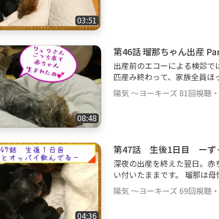
を噛み切ることはできず、デ
はでませんでた。 第三番目
03:51
が今さらに起きてきました。
トの展開が理解できない隆之
無事生まれました。 ＃ヨーキー ＃自宅で出産 ＃初産 ＃ヨークシャ
テリア出産 ＃ヨーキー赤ち
出産前のエコーによる検診で
匹産み終わって、家族全員ほ
て来ました。 顔を出したのは
陽気 ～ヨーキーズ
81回視聴
ず苦労しました。 隆之亮は
か気まずく近寄れませんでし
08:48
時を指すところでした。 ＃ヨーキー ＃ヨークシャテリア ＃自宅で出
産 ＃多頭飼い ＃仔犬
第47話 生後1日目 ーず
深夜の出産を終えた翌日。赤
い付いたままです。 瑠那は
を抱きかかえ守っています。
陽気 ～ヨーキーズ
69回視聴
はどうな初日を過ごしたのでしょうか。 ＃ヨークシ
ー ＃多頭飼い ＃自宅で出産 ＃
04:36