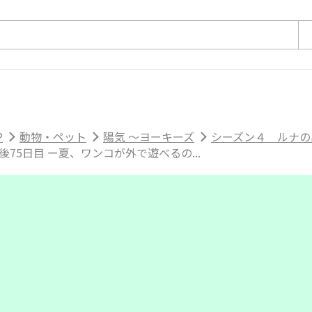
P
動物・ペット
陽気 ～ヨーキーズ
シーズン４ ルナの出
後75日目 ー夏、ワンコが外で遊べるの...