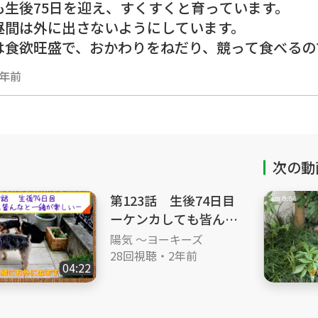
も生後75日を迎え、すくすくと育っています。
昼間は外に出さないようにしています。
は食欲旺盛で、おかわりをねだり、競って食べるの
大きくなりました。
2年前
接種も1回しかしていないので、余所のワンコとの
りお庭で運動して、昼はしっかり昼寝の毎日です。
シャテリア ＃ヨーキー ＃多頭飼い ＃自宅で出
#10週齢 #生後2ヶ月 #四兄弟 ＃仲良し #パパママ大好き #
次の動
たい #朝食 #兄弟喧嘩
第123話 生後74日目
#Yorkie #multi-nursing #birth in house #puppy #puppies ＃perenni
ーケンカしても皆んな
#seventy-fifth-day #ten-weeks-old #two-months-old #fourbrother #b
と一緒が楽しいー
陽気 ～ヨーキーズ
y #loves-for-parents #like-to-play-with-dad #
28回視聴
・
2年前
04:22