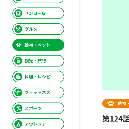
センコーG
グルメ
動物・ペット
観光・旅行
料理・レシピ
フィットネス
動物
スポーツ
第124
アウトドア