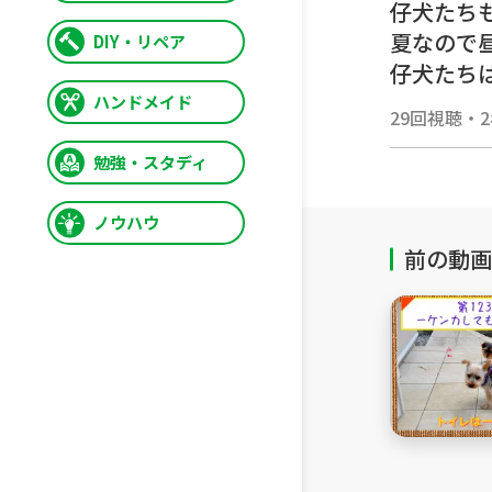
仔犬たち
夏なので
DIY・リペア
仔犬たち
もかなり
ハンドメイド
29回視聴
・
まだ予防
朝しっか
勉強・スタディ
ノウハウ
＃ヨーク
方 #育児日記 ＃生後75日目 
前の動画
パパと遊び
＃Yorkshireterrier 
als #babybook 
uddy-budd