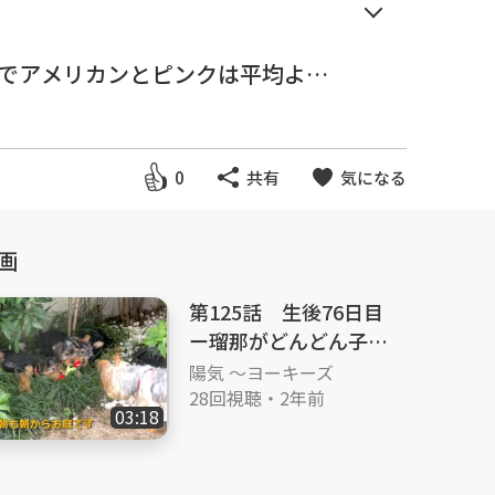
でアメリカンとピンクは平均より
接触もさせません。
0
共有
気になる
産 ＃仔犬 ＃パピー #育て
画
第125話 生後76日目
ー瑠那がどんどん子供
に戻って行くー
陽気 ～ヨーキーズ
breakfast #sibling quarrel
28回視聴
・
2年前
03:18