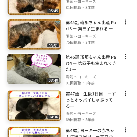
陽気 ～ヨーキーズ
・
81回視聴
3年前
05:45
第45話 瑠那ちゃん出産 Pa
rt3 ー 第三子生まれる ー
陽気 ～ヨーキーズ
・
75回視聴
3年前
03:51
第46話 瑠那ちゃん出産 Pa
rt4 ー 第四子も生まれてき
た! ー
陽気 ～ヨーキーズ
08:48
・
81回視聴
3年前
第47話 生後1日目 ーず
っとオッパイしゃぶって
るー
陽気 ～ヨーキーズ
04:36
・
69回視聴
3年前
第48話 ヨーキーの赤ちゃ
ん生後２日目 ーママか