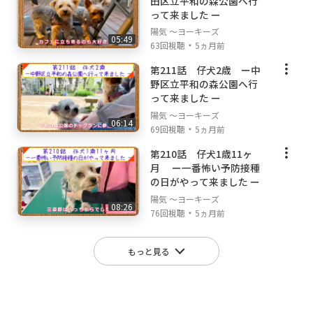
田区立平和の森公園へ行
って来ました ー
陽気 ～ヨーキーズ
05:49
・
63回視聴
5ヵ月前
第211話 仔犬2歳 ー中
野区立平和の森公園へ行
って来ました ー
陽気 ～ヨーキーズ
06:14
・
69回視聴
5ヵ月前
第210話 仔犬1歳11ヶ
月 ー一番怖い予防接種
の日がやって来ました ー
陽気 ～ヨーキーズ
08:26
・
76回視聴
5ヵ月前
もっと見る