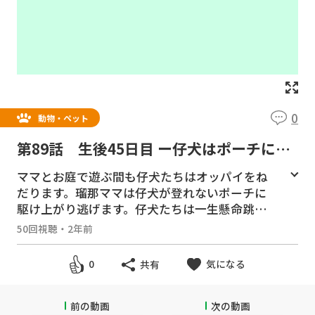
0
動物・ペット
第89話 生後45日目 ー仔犬はポーチに登
れないー
ママとお庭で遊ぶ間も仔犬たちはオッパイをね
だります。瑠那ママは仔犬が登れないポーチに
駆け上がり逃げます。仔犬たちは一生懸命跳び
上がりますが、ポーチに登れません。
50回視聴
・
2年前
＃ヨークシャテリア ＃ヨーキー ＃多頭飼
気になる
0
共有
い ＃自宅で出産 ＃仔犬 ＃パピー ＃生後
45日目 #6週齢 #四兄弟 ＃仲良し #パパマ
マ大好き #パパと遊びたい #庭
前の動画
次の動画