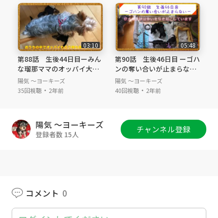
＃Yorkshireterrier #Yorkie #multi-nursing #bir
th in house #puppy #puppies #fourty-fifth-da
y #six-weeks-old #fourbrother #buddy-bud
dy #loves-for-parents #like-to-play-with-dad
03:10
05:48
#garden
第88話 生後44日目ーみん
第90話 生後46日目 ーゴハ
な瑠那ママのオッパイ大好
ンの奪い合いが止まらない
き♡ー
ー
陽気 ～ヨーキーズ
陽気 ～ヨーキーズ
・
・
35回視聴
2年前
40回視聴
2年前
陽気 ～ヨーキーズ
チャンネル登録
登録者数 15人
コメント
0