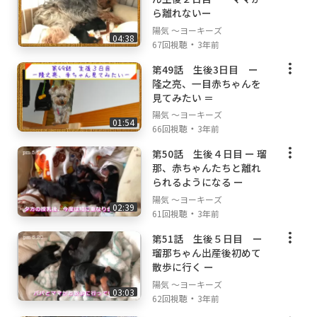
ら離れないー
陽気 ～ヨーキーズ
04:38
・
67回視聴
3年前
第49話 生後3日目 ー
隆之亮、一目赤ちゃんを
見てみたい ＝
陽気 ～ヨーキーズ
01:54
・
66回視聴
3年前
第50話 生後４日目 ー 瑠
那、赤ちゃんたちと離れ
られるようになる ー
陽気 ～ヨーキーズ
02:39
・
61回視聴
3年前
第51話 生後５日目 ー
瑠那ちゃん出産後初めて
散歩に行く ー
陽気 ～ヨーキーズ
03:03
・
62回視聴
3年前