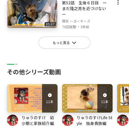
第52話 生後６日目 ー
まだ隆之亮を近づけない
ー
陽気 ～ヨーキーズ
05:07
・
70回視聴
3年前
もっと見る
その他シリーズ動画
11本
11本
りゅうのすけ 幼
りゅうのすけLife St
少期と家族紹介編
yle 独身貴族編