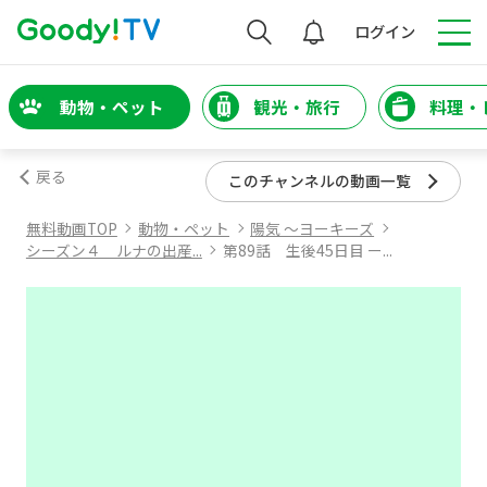
検索
ログイン
動物・ペット
観光・旅行
料理・
戻る
このチャンネルの動画一覧
無料動画TOP
動物・ペット
陽気 ～ヨーキーズ
シーズン４ ルナの出産...
第89話 生後45日目 ー...