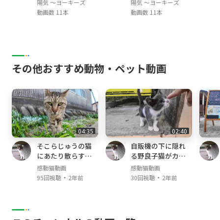
陽気 ～ヨーキーズ
陽気 ～ヨーキーズ
動画数 11本
動画数 11本
その他おすすめ動物・ペット動画
04:35
02:40
そこらじゅうの猫
自販機の下に隠れ
にあたり散らすヤ
る野良子猫がカワ
クザ猫
イイ
感動猫動画
感動猫動画
・
・
95回視聴
2年前
30回視聴
2年前