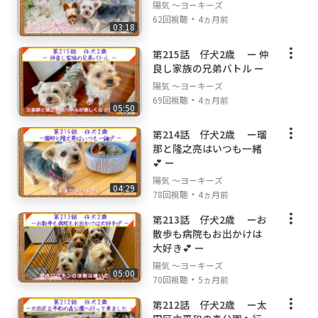
陽気 ～ヨーキーズ
・
62回視聴
4ヵ月前
03:18
第215話 仔犬2歳 ー 仲
良し家族の兄弟バトル ー
陽気 ～ヨーキーズ
・
69回視聴
4ヵ月前
05:50
第214話 仔犬2歳 ー瑠
那と隆之亮はいつも一緒
💕 ー
陽気 ～ヨーキーズ
04:29
・
78回視聴
4ヵ月前
第213話 仔犬2歳 ーお
散歩も病院もお出かけは
大好き💕 ー
陽気 ～ヨーキーズ
05:00
・
70回視聴
5ヵ月前
第212話 仔犬2歳 ー太