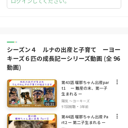
ログインしてください。
シーズン４ ルナの出産と子育て ーヨー
キーズ６匹の成長記ーシリーズ動画 (全 96
動画)
第43話 瑠那ちゃん出産par
t1 ー 難産の末、第一子
生まれる ー
陽気 ～ヨーキーズ
06:31
・
97回視聴
3年前
第44話 瑠那ちゃん出産 Pa
rt2 ー 第二子生まれる ー