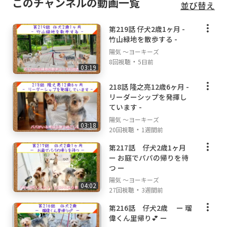
このチャンネルの動画一覧
並び替え
第219話 仔犬2歳1ヶ月 -
竹山緑地を散歩する -
陽気 ～ヨーキーズ
・
8回視聴
5日前
03:19
218話 隆之亮12歳6ヶ月 -
リーダーシップを発揮し
ています -
陽気 ～ヨーキーズ
03:18
・
20回視聴
1週間前
第217話 仔犬2歳1ヶ月
ー お庭でパパの帰りを待
つ ー
陽気 ～ヨーキーズ
04:02
・
27回視聴
3週間前
第216話 仔犬2歳 ー 瑠
偉くん里帰り💕 ー