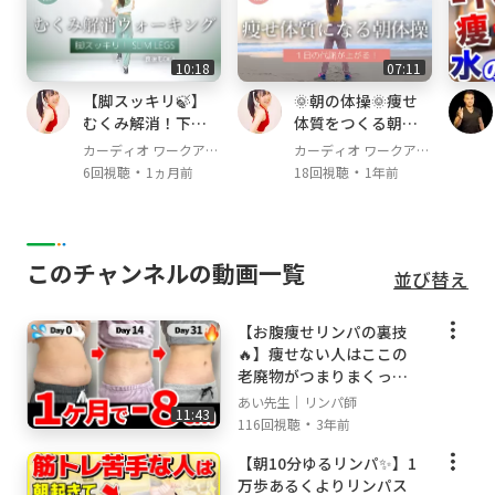
取材・コラボ・お仕事関係のご連絡はこちら
info@danstesbras.co.jp
10:18
07:11
【脚スッキリ🍃】
🌞朝の体操🌞痩せ
むくみ解消！下半
体質をつくる朝習
------------------------------------------------------------
身の巡りを整える
慣！朝のやさしい
--
カーディオ ワークアウ
カーディオ ワークアウ
室内ウォーキング
体操で代謝を上げ
・
・
ト / Cardio Workout
ト / Cardio Workout
6回視聴
1ヵ月前
18回視聴
1年前
👩‍⚕️あいちゃん先生ってどんな人？👩‍⚕️
よう
------------------------------------------------------------
--
このチャンネルの動画一覧
柔道整復師の国家資格をもった
並び替え
人体のスペシャリストであり、
リンパセラピストとして全国で活躍している山
【お腹痩せリンパの裏技
岡愛。
🔥】痩せない人はここの
老廃物がつまりまくって
いる
世界初のリンパ3D技術
あい先生｜リンパ師
11:43
・
116回視聴
3年前
“山岡式メディカルリンパ®"の創始者として、
リンパ技術スクール&リンパ専門サロンを運
【朝10分ゆるリンパ✨】1
営。
万歩あるくよりリンパス