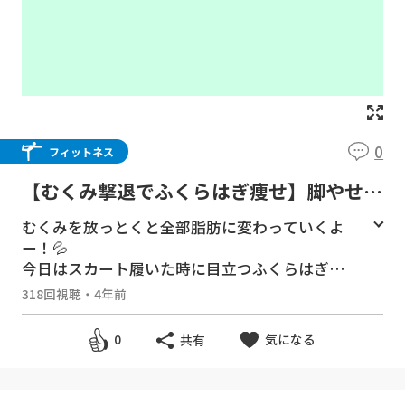
0
フィットネス
【むくみ撃退でふくらはぎ痩せ】脚やせ最
短最強リンパマッサージ
むくみを放っとくと全部脂肪に変わっていくよ
ー！💦
今日はスカート履いた時に目立つふくらはぎを
細くしてこう！
318回視聴
・
4年前
気になる
0
共有
------------------------------------------------------------
-
🌹SNS🌹