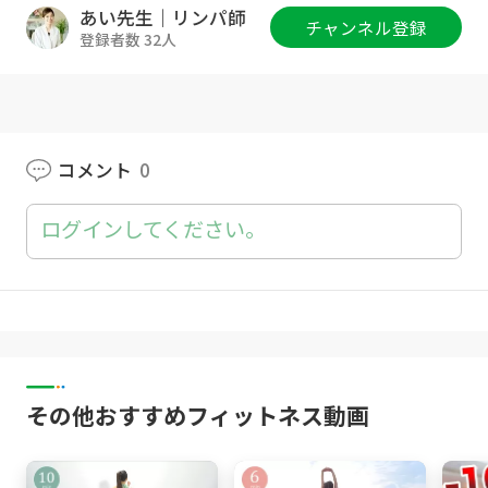
------------------------------------------------------------
あい先生｜リンパ師
チャンネル登録
-
登録者数 32人
■Instagram
https://www.instagram.com/aiai.bodymake
コメント
0
■Voicy
https://voicy.jp/channel/2275
ログインしてください。
■twitter
https://twitter.com/ai_bodymake
■Tiktok
その他おすすめフィットネス動画
https://vt.tiktok.com/ZSefeEWG7/