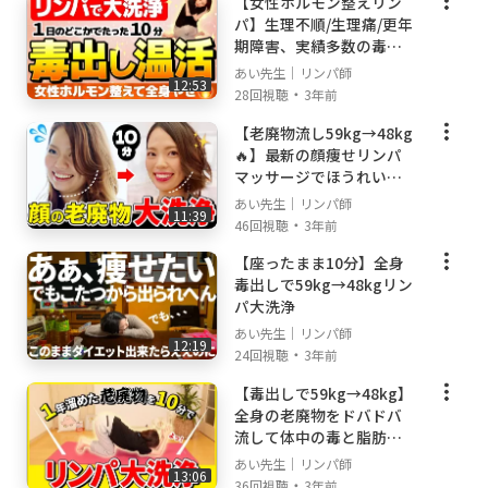
【女性ホルモン整えリン
パ】生理不順/生理痛/更年
期障害、実績多数の毒出
▽本の購入はこちら
しリンパマッサージ
https://amzn.to/2VBdtlL
あい先生｜リンパ師
12:53
・
28回視聴
3年前
【老廃物流し59kg→48kg
------------------------------------------------------------
🔥】最新の顔痩せリンパ
----
マッサージでほうれい線,
小じわ,むくみ,小顔対策
あい先生｜リンパ師
11:39
いつも一緒にリンパマッサージを
・
46回視聴
3年前
頑張っていただきありがとうございます💛
【座ったまま10分】全身
毒出しで59kg→48kgリン
パ大洗浄
＃リンパマッサージ
あい先生｜リンパ師
12:19
＃リンパ流し
・
24回視聴
3年前
＃ダイエット
【毒出しで59kg→48kg】
＃脚やせ
全身の老廃物をドバドバ
＃お腹痩せ
流して体中の毒と脂肪と
＃むくみ
疲労をリンパで大掃除！
あい先生｜リンパ師
13:06
・
36回視聴
3年前