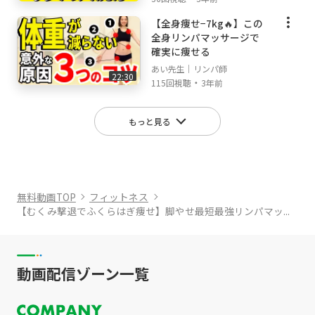
【全身痩せ−7kg🔥】この
全身リンパマッサージで
確実に痩せる
あい先生｜リンパ師
22:30
・
115回視聴
3年前
もっと見る
無料動画TOP
フィットネス
【むくみ撃退でふくらはぎ痩せ】脚やせ最短最強リンパマッ...
動画配信ゾーン一覧