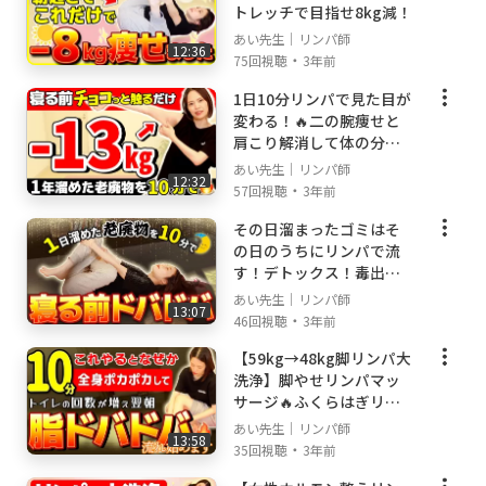
トレッチで目指せ8kg減！
現在までに述べ2万人施術。
あい先生｜リンパ師
12:36
・
75回視聴
3年前
口コミで予約が殺到し、山岡の技術を求めて
1日10分リンパで見た目が
全国や海外からお客様がご来院。
変わる！🔥二の腕痩せと
常に予約3ヶ月待ち。
肩こり解消して体の分厚
さをなくす！
あい先生｜リンパ師
12:32
・
57回視聴
3年前
ビジョンは
その日溜まったゴミはそ
「山岡式メディカルリンパ®を通して
の日のうちにリンパで流
美と健康に貢献し、人生がより豊かで
す！デトックス！毒出し
楽しいと感じる女性を増やすこと」
リンパ
あい先生｜リンパ師
13:07
・
46回視聴
3年前
【59kg→48kg脚リンパ大
-----------------------------------------------------------
洗浄】脚やせリンパマッ
📚山岡愛の書籍📚
サージ🔥ふくらはぎリン
-----------------------------------------------------------
パ冷え性なくす/全身代謝
あい先生｜リンパ師
13:58
アップ
・
35回視聴
3年前
「心臓の左上をさすればしっかり疲れはとれ
る」