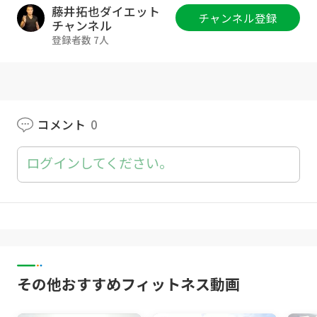
https://lfc-fitness.com/
藤井拓也ダイエット
チャンネル登録
チャンネル
●L.F.Cとは？
登録者数 7人
https://youtu.be/wuQp8WNO4I8
●L.F.Cサプリの詳細
https://lfc-fitness.com/news3/
コメント
0
●藤井拓也オンラインショップ
https://ftakuya.official.ec/
ログインしてください。
●藤井拓也ツイッター
https://twitter.com/Fujii_Takuya
●藤井公式LINE
https://liff.line.me/1656799860-JoGOrbOW/l
anding?follow=%40425goujh&lp=Sv0ERB&li
その他おすすめフィットネス動画
ff_id=1656799860-JoGOrbOW
●藤井拓也セカンドチャンネル