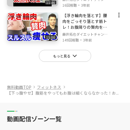
11:46
です！
・
ル
16回視聴
3年前
【浮き輪肉を落とす】腰
肉をごっそり落とす筋ト
レ！お腹周りの贅肉をス
ッキリさせるカンタン家
藤井拓也ダイエットチャンネ
15:00
トレ5選
・
ル
149回視聴
3年前
もっと見る
無料動画TOP
フィットネス
【下っ腹やせ】腹筋をやってもお腹は細くならなかった！お...
動画配信ゾーン一覧