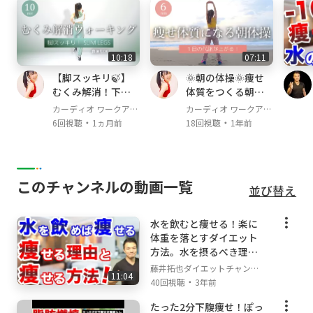
https://www.youtube.com/channel/UCwB9D
QhzR13he82iUhoMmaw
10:18
07:11
●インスタ
【脚スッキリ🍃】
🌞朝の体操🌞痩せ
https://www.instagram.com/taku0241/
むくみ解消！下半
体質をつくる朝習
身の巡りを整える
慣！朝のやさしい
カーディオ ワークアウ
カーディオ ワークアウ
※現在、毎週土日21時〜22時
室内ウォーキング
体操で代謝を上げ
・
・
ト / Cardio Workout
ト / Cardio Workout
6回視聴
1ヵ月前
18回視聴
1年前
筋トレ・ダイエット相談YouTubeライブを行っ
よう
ています！
だれでも参加でき、いただいた質問や相談に何
でも答えます！
このチャンネルの動画一覧
並び替え
ぜひご参加ください。
＝＝＝＝＝＝＝＝＝＝＝＝＝＝＝＝＝＝＝＝
水を飲むと痩せる！楽に
体重を落とすダイエット
方法。水を摂るべき理由
を解説します。
藤井拓也ダイエットチャンネ
11:04
・
ル
40回視聴
3年前
たった2分下腹痩せ！ぽっ