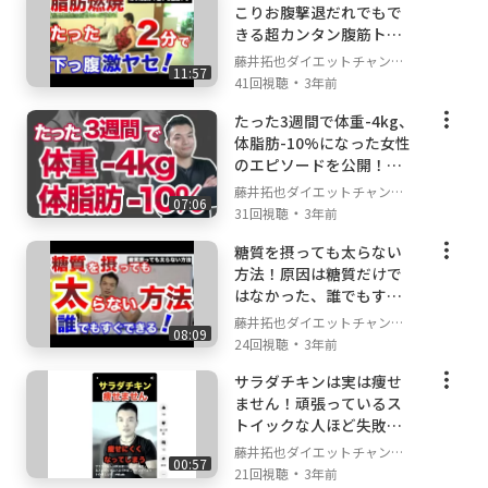
こりお腹撃退だれでもで
きる超カンタン腹筋トレ
ーニングを実演解説しま
藤井拓也ダイエットチャンネ
11:57
す！
・
ル
41回視聴
3年前
たった3週間で体重-4kg、
体脂肪-10%になった女性
のエピソードを公開！
【ダイエット】
藤井拓也ダイエットチャンネ
07:06
・
ル
31回視聴
3年前
糖質を摂っても太らない
方法！原因は糖質だけで
はなかった、誰でもすぐ
できる方法で解決する方
藤井拓也ダイエットチャンネ
08:09
法を説明します！
・
ル
24回視聴
3年前
サラダチキンは実は痩せ
ません！頑張っているス
トイックな人ほど失敗し
やすいダイエットの落と
藤井拓也ダイエットチャンネ
00:57
し穴 #shorts
・
ル
21回視聴
3年前