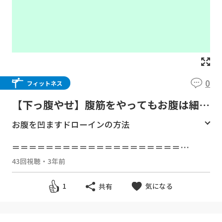
0
フィットネス
【下っ腹やせ】腹筋をやってもお腹は細く
ならなかった！お腹を凹ますドローインで
お腹を凹ますドローインの方法
腹横筋を鍛える
＝＝＝＝＝＝＝＝＝＝＝＝＝＝＝＝＝＝＝＝
オンラインダイエットサービスL.F.C
43回視聴
・
3年前
●L.F.Cお申し込みページ
https://archive.fujii-fitness.com/LFC/nwfbs
気になる
1
共有
k/
●L.F.C公式サイト