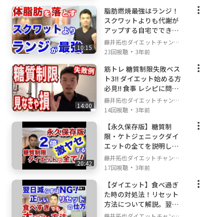
脂肪燃焼最強はランジ！
スクワットよりも代謝が
アップする自宅でできる
トレーニングを解説しま
藤井拓也ダイエットチャンネ
10:15
す。
・
ル
23回視聴
3年前
筋トレ 糖質制限失敗ベス
ト3!! ダイエット始める方
必見!! 食事 レシピに問題
あり!_ なぜ失敗するのか
藤井拓也ダイエットチャンネ
14:00
糖質 筋肉 関係ある_
・
ル
14回視聴
3年前
【永久保存版】糖質制
限・ケトジェニックダイ
エットの全てを説明しま
す！これでもうダイエッ
藤井拓也ダイエットチャンネ
20:42
トに悩まない。【神回】
・
ル
17回視聴
3年前
【ダイエット】食べ過ぎ
た時の対処法！リセット
方法について解説。翌日
の食事を抜くのは間違い
藤井拓也ダイエットチャンネ