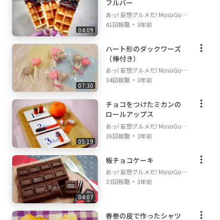
フルバー
１８．（１６）に箸などで穴を開け、（１７）
あっ! 妄想グルメだ! MosoGour
を絞り入れる。絞り入れるクリームの目安はひ
・
met on Goody!TV
41回視聴
3年前
とつあたり40g。
04:09
１９．ようやくできあがり。やっと食べられ
ハート形のダックワーズ
る。甘さひかえめ、激うまです。
（棒付き）
あっ! 妄想グルメだ! MosoGour
・
met on Goody!TV
34回視聴
3年前
07:30
チョコをつけたミカンの
ロールアップス
あっ! 妄想グルメだ! MosoGour
・
met on Goody!TV
36回視聴
3年前
05:19
板チョコケーキ
あっ! 妄想グルメだ! MosoGour
・
met on Goody!TV
33回視聴
3年前
04:07
春巻の皮で作ったシャツ