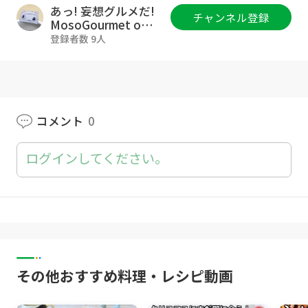
る。
あっ! 妄想グルメだ!
チャンネル登録
２．牛乳 300gを入れ混ぜる。
MosoGourmet on
Goody!TV
３．卵黄 3個も入れ混ぜる。
登録者数 9人
４．耐熱ボウルに（３）を網で濾し、ふんわり
ラップを掛ける。
５．600wの電子レンジで3分加熱し、いったん
混ぜ、再び50秒加熱する。（好みのかたさまで
様子を見ながら加熱してください）
コメント
0
６．取り出したら混ぜ、刻んだチョコレート 15
gを加え混ぜる。
ログインしてください。
７．バットなどに移し、ラップをぴっちりと密
着させて掛け冷ましておく。
ドーナツ作ります。（手でも捏ねられます）
８．卵 1個と電子レンジで45度に温めた牛乳を
合わせて135g量っておく。（寒い日だったので
牛乳の温度が高めです。温かい日は温度を下げ
その他おすすめ料理・レシピ動画
てください。）
９．強力粉 200g、塩 3g、砂糖 20g、ドライイ
ースト 3gと（８）を入れ、ひとまとまりになる