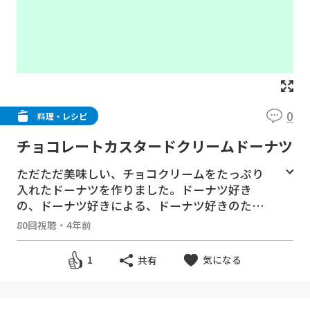
0
料理・レシピ
チョコレートカスタードクリームドーナツ
ただただ美味しい、チョコクリームをたっぷり
入れたドーナツを作りました。ドーナツ好き
の、ドーナツ好きによる、ドーナツ好きのため
のドーナツ。工程は多いけど、お家で作るドー
80回視聴
・
4年前
ナツは格別です。ドーナツ最高。
*レシピ*（7クリームドーナツ）
気になる
1
共有
チョコレートカスタードクリームを作ります
１．ボウルに薄力粉 5g、コーンスターチ 5g、
ココアパウダー 10g、上白糖 50gを入れ混ぜ