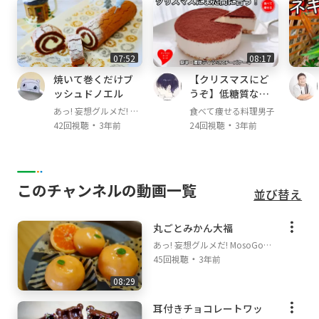
まで捏ねる。
１０．柔らかくした無塩バター 30gも入れなめ
らかに捏ね上げる。
07:52
08:17
１１．オイル薄く塗ったボウルに入れ、2倍の
焼いて巻くだけブ
【クリスマスにど
大きさになるまで一次発酵させる。（35度で50
ッシュドノエル
うぞ】低糖質なテ
分）
ィラミスチーズケ
あっ! 妄想グルメだ! Mo
食べて痩せる料理男子
１２．ガス抜きし、7個（1個 約54g）に分割し
ーキを簡単に作る
・
・
soGourmet on Goody!
42回視聴
3年前
24回視聴
3年前
丸め固く絞った布巾をかけ、15分ベンチタイム
方法
TV
をとる。
１３．丸め直し しっかりととじ、オーブンペー
パーの上にとじ目を下にして置く。
このチャンネルの動画一覧
並び替え
１４．二次発酵させる。（35度で40分）
１５．180度の油で色よく揚げる。片面 2～3分
程度。しっかりと油を切る。
丸ごとみかん大福
１６．温かいうちにグラニュー糖をまぶす。細
あっ! 妄想グルメだ! MosoGour
・
met on Goody!TV
目グラニュー糖がオススメ。私は普通のグラニ
45回視聴
3年前
ュー糖をバーミックスのスーパーグラインダー
08:29
で細かくしたものを使いました。
耳付きチョコレートワッ
１７．（７）を混ぜ直し、絞り袋に入れる。