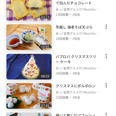
で包んだチョコレート
あっ! 妄想グルメだ! MosoGour
・
met on Goody!TV
33回視聴
3年前
03:17
年越し 海老そば天ぷら
あっ! 妄想グルメだ! MosoGour
・
met on Goody!TV
30回視聴
3年前
10:00
パブロバ クリスマスツリ
ー ケーキ
あっ! 妄想グルメだ! MosoGour
・
met on Goody!TV
38回視聴
3年前
06:15
クリスマスにポルボロン
あっ! 妄想グルメだ! MosoGour
・
met on Goody!TV
25回視聴
3年前
07:42
焼いて巻くだけブッシュ