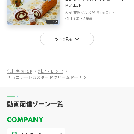
ドノエル
あっ! 妄想グルメだ! MosoGour
・
met on Goody!TV
42回視聴
3年前
07:52
もっと見る
無料動画TOP
料理・レシピ
チョコレートカスタードクリームドーナツ
動画配信ゾーン一覧