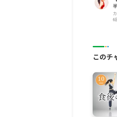
カ
k
6
このチ