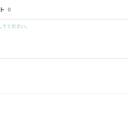
くなりそうな時はペースを徐々に落として休憩しま
ト
0
してください。
t - Oblivion
er：@cardio_workout
gram：@cardio__workout
しければ、チャンネル登録も宜しくお願い致します🍀