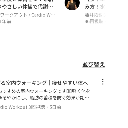
のやさしい体操で代謝を
み方！水は本当に
るために必要な水
ークアウト / Cardio Wor
藤井拓也ダイエット
1年前
46回視聴
・
3年前
並び替え
げる室内ウォーキング｜痩せやすい体へ
すめの室内ウォーキングです🚶‍♀️軽く体を
ゆるやかにし、脂肪の蓄積を防ぐ効果が期待
ルで、歩くだけをベースに腕の動きも加えた全
o Workout
3回視聴
・
5日前
方や体力に自信がない方でも安心して行えます。
理のないペースで気持ちよく続けていきましょ
れることで、体調管理やダイエットにもつなが