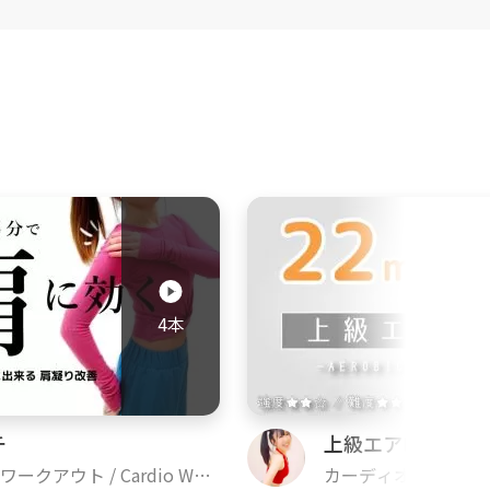
4本
チ
上級エアロビクス
ークアウト / Cardio Wor
カーディオ ワークアウト 