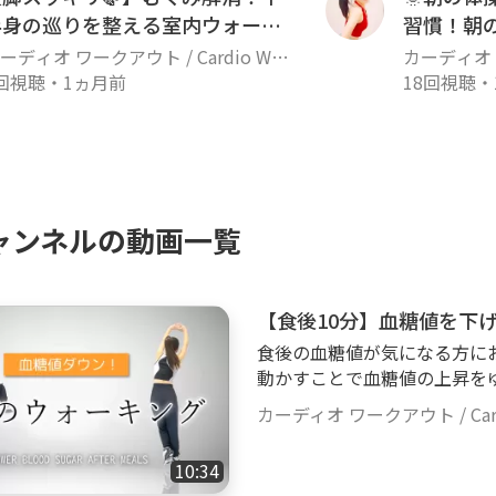
半身の巡りを整える室内ウォーキ
習慣！朝
ング
上げよう
ーディオ ワークアウト / Cardio Wor
カーディオ ワ
out
回視聴
・
1ヵ月前
kout
18回視聴
・
ャンネルの動画一覧
【食後10分】血糖値を下
食後の血糖値が気になる方におす
動かすことで血糖値の上昇を
できますよ✨ 動きはシンプ
カーディオ ワークアウト / Cardi
身運動💪運動が久しぶりの
食後1時間以内を目安に、無
10:34
う。毎日の習慣として取り入