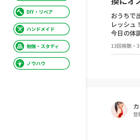
換にオ
DIY・リペア
おうちで
レッシュ
ハンドメイド
今日の体
13回視聴
・
勉強・スタディ
🔴運動前
▸ 運動
ノウハウ
▸ 今日
▸ お腹
▸ 運動
▸ 頑張
カ
⚠️注意事
登
▸ 体調
▸ 滑ら
▸ 水分