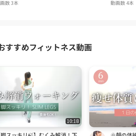
out
画数 3本
kout
動画数 4本
おすすめフィットネス動画
10:18
【脚スッキリ🍃】むくみ解消！下
🌞朝の体