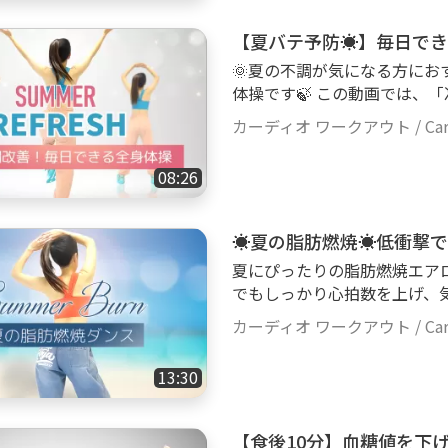
りますよ🌿ぜひお試しください♡ 【動画の詳細】 - ローイン
ャンプなし) - 強度★☆☆ - 難度
【夏バテ予防☀️】毎日で
安全に楽しむためのお願い ▸
🌞夏の不調が気になる方に
動ける場所を確保し、足元が
体操です🍃 この動画では、
補給を行いましょう ▸ 体
スッキリ」「夏冷え対策」「元
てください 🍀免責事項 ▸ ご自身の体調や運動レベルに合わせて無理のな
カーディオ ワークアウト / Cardi
をバランスよく動かしていき
い範囲で行ってください。動
脚や股関節もしっかり動かし
について、当方は責任を負い
08:26
ぐし、夏特有の重だるさやむ
に相談することをお勧めしま
動ではないので、運動が苦手
ただけます😊 朝の目覚めや
☀️夏の脂肪燃焼☀️低衝
用ください。 無理のないペ
夏にぴったりの脂肪燃焼エア
づくり をしていきましょう☀️🍃ぜひお
でもしっかり心拍数を上げ、
ローインパクト（ジャンプなし) 
二の腕・脚・背中など、夏に
分 - BPM : 120~130 🍀安全に楽しむためのお願い ▸ 健康状態が良好なと
カーディオ ワークアウト / Cardi
ッキリ引き締きしめていきま
きにご利用ください ▸ 動
夏に映えるスッキリボディを作り
ましょう ▸ 適宜、水分補給
13:30
の詳細】 - ローインパクト（
ら、無理せず運動を中断してください 🍀免責事項 ▸ ご
☆ - 時間 : 13分 - 休憩 : １回 - BPM :
レベルに合わせて無理のない
い ▸ 健康状態が良好なとき
ガや体調不良、その他損害に
【食後10分】血糖値を下