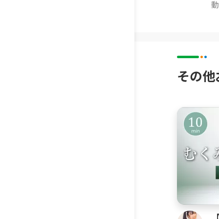
k
動
その他