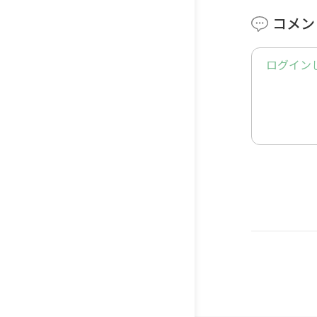
▸ つら
コメン
🎵MUSIC
ログイン
TheFatRa
📱 𝐒𝐍𝐒
▸ Twitt
▸ Insta
🍀よろ