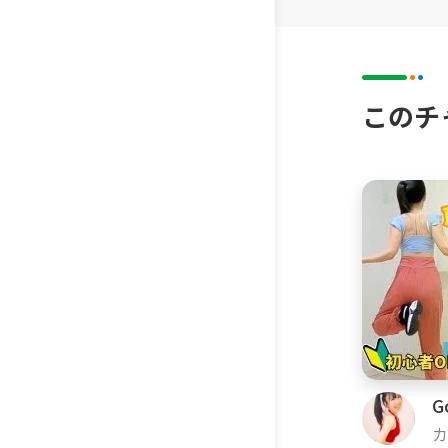
このチ
G
カ