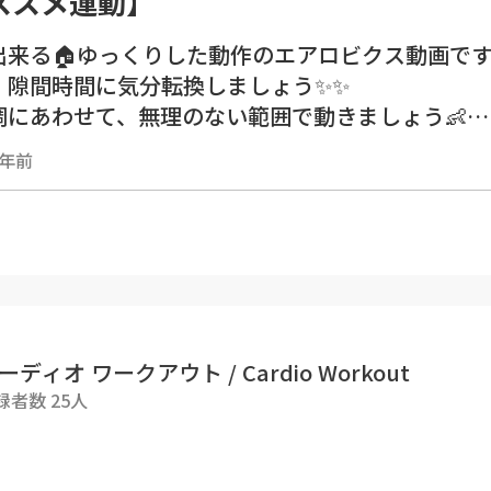
ススメ運動】
出来る🏠ゆっくりした動作のエアロビクス動画で
！隙間時間に気分転換しましょう✨✨
調にあわせて、無理のない範囲で動きましょう👶
3年前
にご確認下さい🔴
が可能か、かかりつけの医師に確認してから実践し
の体調・胎動・張りに問題がないか確認しましょう
が張ってきたり、気分が悪くなったりしたら無理せ
前後には水分補給をしっかりおこないましょう
り過ぎず、緩やかな動作を心がけましょう
ーディオ ワークアウト / Cardio Workout
項
録者数 25人
の良い時に行いましょう
ない環境で行いましょう
補給も忘れずに