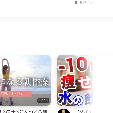
kout
動画数 1本
07:11
操🌞痩せ体質をつくる朝
【ダイエット】10