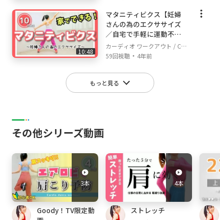
マタニティビクス【妊婦
さんの為のエクササイズ
／自宅で手軽に運動不足
を解消しよう
カーディオ ワークアウト / Car
10:48
・
dio Workout
59回視聴
4年前
もっと見る
その他シリーズ動画
3本
4本
Goody！TV限定動
ストレッチ