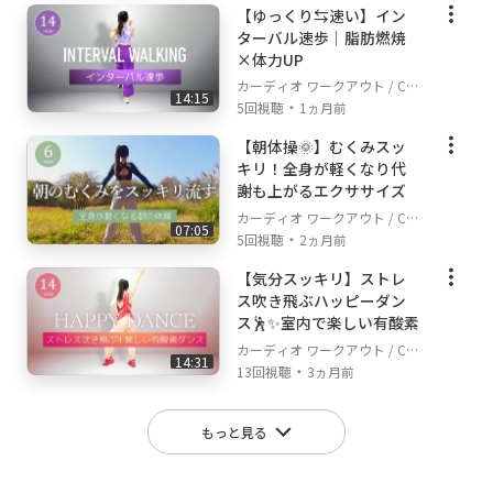
【ゆっくり⇆速い】イン
ターバル速歩｜脂肪燃焼
×体力UP
カーディオ ワークアウト / Car
14:15
・
dio Workout
5回視聴
1ヵ月前
【朝体操🌞】むくみスッ
キリ！全身が軽くなり代
謝も上がるエクササイズ
カーディオ ワークアウト / Car
07:05
・
dio Workout
5回視聴
2ヵ月前
【気分スッキリ】ストレ
ス吹き飛ぶハッピーダン
ス🕺✨室内で楽しい有酸素
カーディオ ワークアウト / Car
14:31
・
dio Workout
13回視聴
3ヵ月前
もっと見る