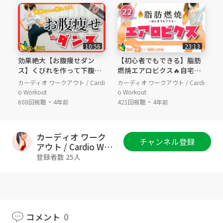
- 消費カロリー : 約146kcal
- BPM : 125
10:56
23:13
━━ 注意事項⚠️𝐃𝐢𝐬𝐜𝐥𝐚𝐢𝐦𝐞𝐫 ━━━
効果絶大【お腹痩せダン
【初心者でもできる】脂肪
ス】くびれを作って下腹凹
燃焼エアロビクス🔥自宅で
▸ 体調の良い時に行いましょう
む！簡単エアロビクスでお
簡単ダイエット
カーディオ ワークアウト / Cardi
カーディオ ワークアウト / Cardi
▸ 滑らない環境で行いましょう
腹の脂肪燃焼
o Workout
o Workout
▸ 水分補給も忘れずに
・
・
608回視聴
4年前
421回視聴
4年前
▸ つらくなりそうな時はペースを徐々に落と
して休憩しましょう
カーディオ ワーク
チャンネル登録
アウト / Cardio Wor
━━ 𝐒𝐍𝐒📱 ━━━
kout
登録者数 25人
▸ Twitter：@cardio_workout
▸ Instagram：@cardio__workout
よろしければ、チャンネル登録も宜しくお願い
コメント
0
致します☻