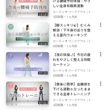
げる腰痛予防体操｜やさ
しい全身有酸素運動
カーディオ ワークアウト / Car
10:18
・
dio Workout
3回視聴
1ヵ月前
【脚スッキリ🍃】むくみ
解消！下半身の巡りを整
える室内ウォーキング
カーディオ ワークアウト / Car
10:18
・
dio Workout
6回視聴
1ヵ月前
【夜の体操🌙】今日の疲
れをやさしく整える快眠
ルーティン
カーディオ ワークアウト / Car
07:23
・
dio Workout
6回視聴
1ヵ月前
【食後に簡単】血糖値を
下げる運動🍚立ったまま
できる全身トレーニング
カーディオ ワークアウト / Car
07:21
・
dio Workout
2回視聴
1ヵ月前