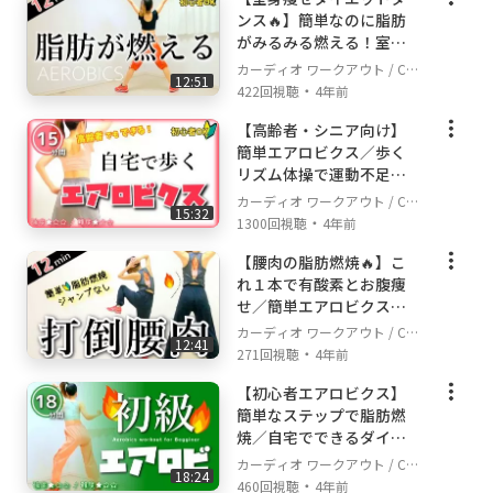
ンス🔥】簡単なのに脂肪
がみるみる燃える！室内
有酸素運動
カーディオ ワークアウト / Car
12:51
・
dio Workout
422回視聴
4年前
【高齢者・シニア向け】
簡単エアロビクス／歩く
リズム体操で運動不足を
解消しよう
カーディオ ワークアウト / Car
15:32
・
dio Workout
1300回視聴
4年前
【腰肉の脂肪燃焼🔥】こ
れ１本で有酸素とお腹痩
せ／簡単エアロビクスダ
ンス！
カーディオ ワークアウト / Car
12:41
・
dio Workout
271回視聴
4年前
【初心者エアロビクス】
簡単なステップで脂肪燃
焼／自宅でできるダイエ
ット運動
カーディオ ワークアウト / Car
18:24
・
dio Workout
460回視聴
4年前