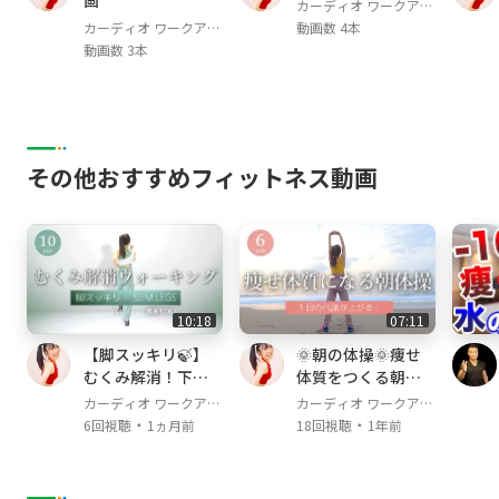
画
カーディオ ワークアウ
ト / Cardio Workout
カーディオ ワークアウ
動画数 4本
ト / Cardio Workout
動画数 3本
その他おすすめフィットネス動画
10:18
07:11
【脚スッキリ🍃】
🌞朝の体操🌞痩せ
むくみ解消！下半
体質をつくる朝習
身の巡りを整える
慣！朝のやさしい
カーディオ ワークアウ
カーディオ ワークアウ
室内ウォーキング
体操で代謝を上げ
・
・
ト / Cardio Workout
ト / Cardio Workout
6回視聴
1ヵ月前
18回視聴
1年前
よう