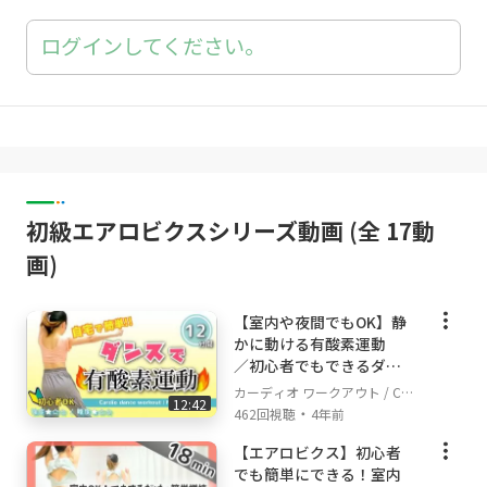
ログインしてください。
初級エアロビクスシリーズ動画 (全 17動
画)
【室内や夜間でもOK】静
かに動ける有酸素運動
／ 初心者でもできるダイ
エットダンス
カーディオ ワークアウト / Car
12:42
・
dio Workout
462回視聴
4年前
【エアロビクス】初心者
でも簡単にできる！室内