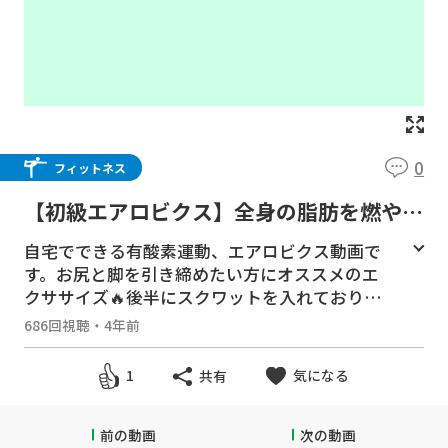
0
フィットネス
【初級エアロビクス】全身の脂肪を燃や
す！初心者向けダイエット運動
自宅でできる有酸素運動、エアロビクス動画で
す。お尻と脚を引き締めたい方にオススメのエ
クササイズ🔥後半にスクワットを入れておりま
す、ご自身のペースで最後までチャレンジして
686回視聴
・
4年前
みましょう👍
気になる
1
共有
【強度★☆☆ ／ 難度★☆☆】
- ローインパクト(ジャンプなし)
- Time : 19min
前の動画
次の動画