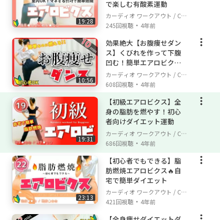
で楽しむ有酸素運動
カーディオ ワークアウト / Car
19:28
・
dio Workout
245回視聴
4年前
効果絶大【お腹痩せダン
ス】くびれを作って下腹
凹む！簡単エアロビクス
でお腹の脂肪燃焼
カーディオ ワークアウト / Car
10:56
・
dio Workout
608回視聴
4年前
【初級エアロビクス】全
身の脂肪を燃やす！初心
者向けダイエット運動
カーディオ ワークアウト / Car
19:31
・
dio Workout
686回視聴
4年前
【初心者でもできる】脂
肪燃焼エアロビクス🔥自
宅で簡単ダイエット
カーディオ ワークアウト / Car
23:13
・
dio Workout
421回視聴
4年前
【全身痩せダイエットダ