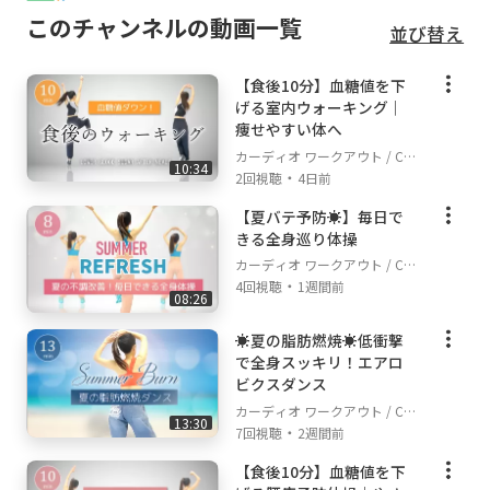
このチャンネルの動画一覧
並び替え
【食後10分】血糖値を下
げる室内ウォーキング｜
痩せやすい体へ
カーディオ ワークアウト / Car
10:34
・
dio Workout
2回視聴
4日前
【夏バテ予防☀️】毎日で
きる全身巡り体操
カーディオ ワークアウト / Car
・
dio Workout
4回視聴
1週間前
08:26
☀️夏の脂肪燃焼☀️低衝撃
で全身スッキリ！エアロ
ビクスダンス
カーディオ ワークアウト / Car
13:30
・
dio Workout
7回視聴
2週間前
【食後10分】血糖値を下