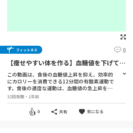
0
フィットネス
【痩せやすい体を作る】血糖値を下げて脂
肪燃焼🔥食後にできる簡単有酸素
この動画は、食後の血糖値上昇を抑え、効率的
にカロリーを消費できる12分間の有酸素運動で
す。食後の適度な運動は、血糖値の急上昇を防
ぎ、体内の糖を効率よくエネルギーに変えるた
32回視聴
・
1年前
め、脂肪の蓄積を抑えます。健康的にダイエッ
トしましょう✨内臓に負担をかけない動作を中
気になる
0
共有
心に構成しております。食後１時間以内に行う
と、血糖値の安定化に効果が期待できますよ🍚
ウォーキングや軽いステップなど、どなたでも