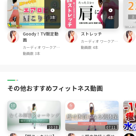
ご心配な方は実践する前に医療機関に相談する
ことをお勧めします。安全第一で取り組んでく
3本
4本
ださい。
Goody！TV限定動
ストレッチ
📱 𝐒𝐍𝐒
画
▸ Twitter：@cardio_workout
カーディオ ワークアウ
ト / Cardio Workout
カーディオ ワークアウ
動画数 4本
▸ Instagram：@cardio__workout
ト / Cardio Workout
動画数 3本
その他おすすめフィットネス動画
10:18
07:11