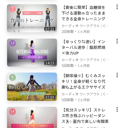
【食後に簡単】血糖値を
下げる運動🍚立ったまま
できる全身トレーニング
カーディオ ワークアウト / Car
07:21
・
dio Workout
2回視聴
1ヵ月前
【ゆっくり⇆速い】イン
ターバル速歩｜脂肪燃焼
×体力UP
カーディオ ワークアウト / Car
14:15
・
dio Workout
5回視聴
1ヵ月前
【朝体操🌞】むくみスッ
キリ！全身が軽くなり代
謝も上がるエクササイズ
カーディオ ワークアウト / Car
07:05
・
dio Workout
5回視聴
2ヵ月前
【気分スッキリ】ストレ
ス吹き飛ぶハッピーダン
ス🕺✨室内で楽しい有酸素