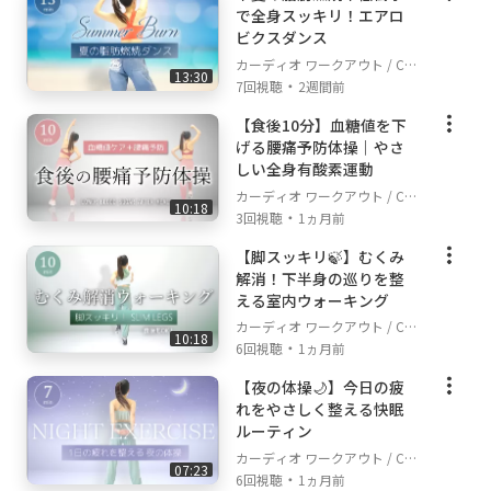
で全身スッキリ！エアロ
ビクスダンス
カーディオ ワークアウト / Car
13:30
・
dio Workout
7回視聴
2週間前
【食後10分】血糖値を下
げる腰痛予防体操｜やさ
しい全身有酸素運動
カーディオ ワークアウト / Car
10:18
・
dio Workout
3回視聴
1ヵ月前
【脚スッキリ🍃】むくみ
解消！下半身の巡りを整
える室内ウォーキング
カーディオ ワークアウト / Car
10:18
・
dio Workout
6回視聴
1ヵ月前
【夜の体操🌙】今日の疲
れをやさしく整える快眠
ルーティン
カーディオ ワークアウト / Car
07:23
・
dio Workout
6回視聴
1ヵ月前