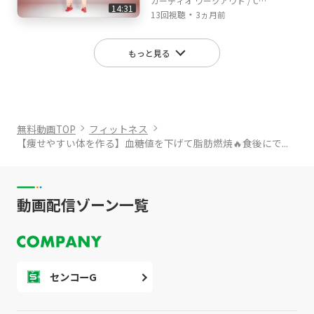
カーディオ ワークアウト / Car
14:31
・
dio Workout
13回視聴
3ヵ月前
もっと見る
無料動画TOP
フィットネス
【痩せやすい体を作る】血糖値を下げて脂肪燃焼🔥食後にで...
動画配信ゾーン一覧
センコーG