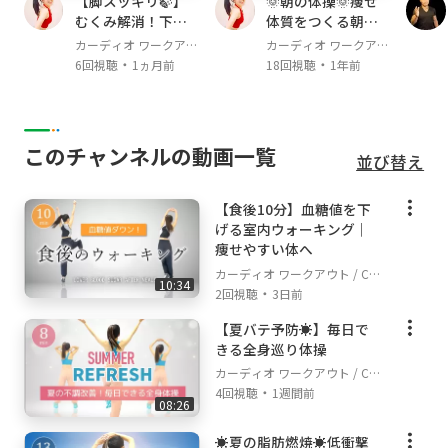
【脚スッキリ🍃】
🌞朝の体操🌞痩せ
むくみ解消！下半
体質をつくる朝習
身の巡りを整える
慣！朝のやさしい
カーディオ ワークアウ
カーディオ ワークアウ
室内ウォーキング
体操で代謝を上げ
・
・
ト / Cardio Workout
ト / Cardio Workout
6回視聴
1ヵ月前
18回視聴
1年前
よう
このチャンネルの動画一覧
並び替え
【食後10分】血糖値を下
げる室内ウォーキング｜
痩せやすい体へ
カーディオ ワークアウト / Car
10:34
・
dio Workout
2回視聴
3日前
【夏バテ予防☀️】毎日で
きる全身巡り体操
カーディオ ワークアウト / Car
・
dio Workout
4回視聴
1週間前
08:26
☀️夏の脂肪燃焼☀️低衝撃