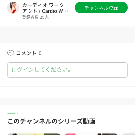
簡単に取り組める内容になっていますので、毎
カーディオ ワーク
チャンネル登録
日の食後に無理なく続けて、健康的な体を目指
アウト / Cardio Wor
kout
しましょう。ぜひお役立てください♡
登録者数 25人
【動画の詳細】
- ローインパクト（ジャンプなし)
- 強度★☆☆
- 難度★☆☆
コメント
0
- Time : 12min
ログインしてください。
⚠️注意事項
▸ 体調の良い時に行いましょう
▸ 滑りにくい環境で行いましょう
▸ 水分を適切に摂取しましょう
▸ 辛くなりそうな時は、ペースを徐々に落と
して休憩しましょう
▸ こちらのエクササイズは万人に適している
このチャンネルのシリーズ動画
とは限りません。当チャンネルは、動画を見て
行うエクササイズによる怪我や健康上の問題、
その他の損害について責任を負いかねます。